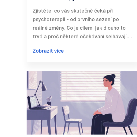
čeká na začátku
Zjistěte, co vás skutečně čeká při
psychoterapii - od prvního sezení po
reálné změny. Co je cílem, jak dlouho to
trvá a proč některé očekávání selhávají.
Pravda o psychoterapii v ČR.
Zobrazit více