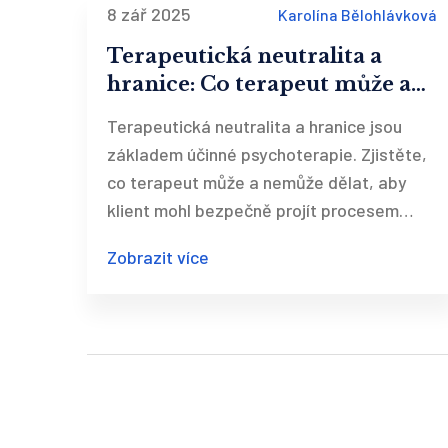
8 zář 2025
Karolína Bělohlávková
Terapeutická neutralita a
hranice: Co terapeut může a
nemůže dělat
Terapeutická neutralita a hranice jsou
základem účinné psychoterapie. Zjistěte,
co terapeut může a nemůže dělat, aby
klient mohl bezpečně projít procesem
změny a objevit sebe sama.
Zobrazit více