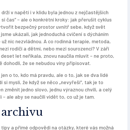
drží v napětí i v klidu
byla jednou z nejčastějších
i čas“ – ale o konkrétní kroky: jak přerušit cyklus
ytvořit bezpečný prostor uvnitř sebe, když svět
 jsme ukázali, jak jednoduchá cvičení s dýcháním
e už nic nezvládnou. A co
rodinná terapie
,
metoda,
 mezi rodiči a dětmi, nebo mezi sourozenci
? V září
 deset let neříkala, znovu naučila mluvit – ne proto,
ně dohodli, že se nebudou viny připisovat.
en o to, kdo má pravdu, ale o to, jak se dva lidé
idí si myslí, že když se něco „nevyřeší“, tak je to
en změnit jedno slovo, jednu výraznou chvíli, a celý
 – ale aby se naučili vidět to, co už je tam.
 archivu
í tipy a přímé odpovědi na otázky, které vás možná