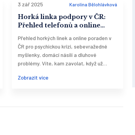
3 zář 2025
Karolína Bělohlávková
Horká linka podpory v ČR:
Přehled telefonů a online
poraden v krizi
Přehled horkých linek a online poraden v
ČR pro psychickou krizi, sebevražedné
myšlenky, domácí násilí a dluhové
problémy. Víte, kam zavolat, když už
nevíte, kam jít?
Zobrazit více