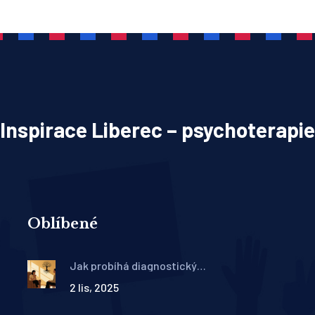
Inspirace Liberec – psychoterapie
Oblíbené
Jak probíhá diagnostický
úvod v psychoterapii:
2 lis, 2025
Anamnéza a formulace
problému