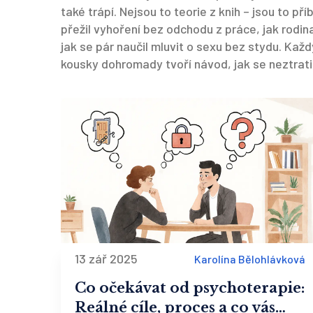
také trápí. Nejsou to teorie z knih – jsou to pří
přežil vyhoření bez odchodu z práce, jak rodina
jak se pár naučil mluvit o sexu bez stydu. Kaž
kousky dohromady tvoří návod, jak se neztrati
13 zář 2025
Karolína Bělohlávková
Co očekávat od psychoterapie:
Reálné cíle, proces a co vás