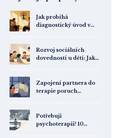
Jak probíhá
diagnostický úvod v
psychoterapii:
Anamnéza a
formulace problému
Rozvoj sociálních
dovedností u dětí: Jak
fungují skupinové
terapie a co je potřeba
vědět
Zapojení partnera do
terapie poruch
osobnosti: Kdy to
opravdu pomáhá
Potřebuji
psychoterapii? 10
signálů, že je čas