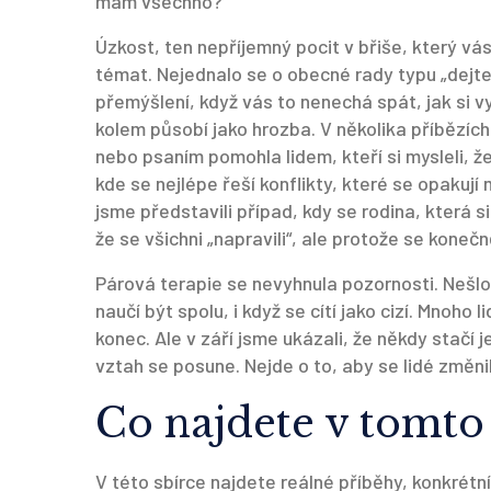
mám všechno?
Úzkost
,
ten nepříjemný pocit v břiše, který vás 
témat. Nejednalo se o obecné rady typu „dejte s
přemýšlení, když vás to nenechá spát, jak si v
kolem působí jako hrozba. V několika příbězích
nebo psaním pomohla lidem, kteří si mysleli, ž
kde se nejlépe řeší konflikty, které se opakují
jsme představili případ, kdy se rodina, která si
že se všichni „napravili“, ale protože se koneč
Párová terapie se nevyhnula pozornosti. Nešlo j
naučí být spolu, i když se cítí jako cizí. Mnoho l
konec. Ale v září jsme ukázali, že někdy stačí j
vztah se posune. Nejde o to, aby se lidé změnili
Co najdete v tomto
V této sbírce najdete reálné příběhy, konkrétn