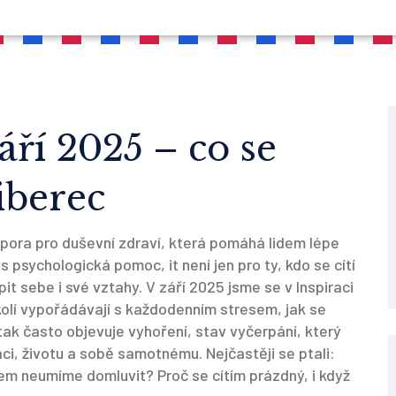
áří 2025 – co se
iberec
pora pro duševní zdraví, která pomáhá lidem lépe
as
psychologická pomoc
, it
není jen pro ty, kdo se cítí
pit sebe i své vztahy
.
V září 2025 jsme se v Inspiraci
 okolí vypořádávají s každodenním stresem, jak se
 tak často objevuje
vyhoření
,
stav vyčerpání, který
ráci, životu a sobě samotnému
. Nejčastěji se ptali:
rem neumíme domluvit? Proč se cítím prázdný, i když