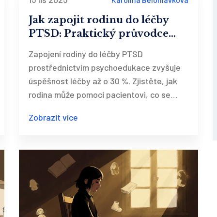
Jak zapojit rodinu do léčby
PTSD: Praktický průvodce
psychoedukací pro partnery a
Zapojení rodiny do léčby PTSD
blízké
prostřednictvím psychoedukace zvyšuje
úspěšnost léčby až o 30 %. Zjistěte, jak
rodina může pomoci pacientovi, co se
děje na sezeních a kde najít kvalifikovanou
Zobrazit více
pomoc v ČR.