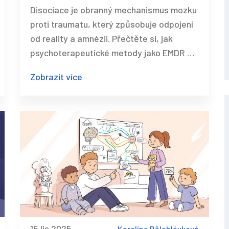
odpojení a amnézii
Disociace je obranný mechanismus mozku
proti traumatu, který způsobuje odpojení
od reality a amnézii. Přečtěte si, jak
psychoterapeutické metody jako EMDR a
Somatic Experiencing pomáhají integrovat
Zobrazit více
traumatické vzpomínky a obnovit
celistvost osobnosti.
15 lis 2025
Karolína Bělohlávková