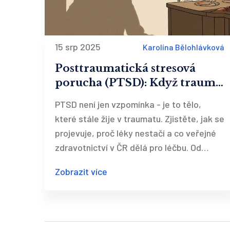
15 srp 2025
Karolína Bělohlávková
Posttraumatická stresová
porucha (PTSD): Když trauma
nekončí vzpomínkou
PTSD není jen vzpomínka - je to tělo,
které stále žije v traumatu. Zjistěte, jak se
projevuje, proč léky nestačí a co veřejné
zdravotnictví v ČR dělá pro léčbu. Od
EMDR po ketamin a nové genetické testy.
Zobrazit více