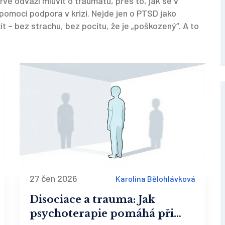
vé odváží mluvit o traumatu, přes to, jak se v
 pomoci podpora v krizi. Nejde jen o PTSD jako
ít – bez strachu, bez pocitu, že je „poškozený“. A to
27 čen 2026
Karolína Bělohlávková
Disociace a trauma: Jak
psychoterapie pomáhá při