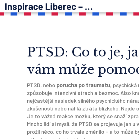
Inspirace Liberec – psychoterapie
PTSD: Co to je, ja
vám může pomoc
PTSD, nebo
porucha po traumatu
,
psychická 
způsobuje intenzivní strach a bezmoc
. Also k
nejčastější následek silného psychického náraz
zkušenosti nebo náhlá ztráta blízkého.
Nejde o
Je to vážná reakce mozku, který se snaží zpra
Mnoho lidí si myslí, že PTSD se projevuje jen u
prožil něco, co ho trvale změnilo – a to může b