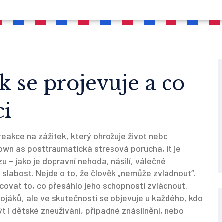
k se projevuje a co
i
reakce na zážitek, který ohrožuje život nebo
nown as
posttraumatická stresová porucha
, it je
u – jako je dopravní nehoda, násilí, válečné
 slabost. Nejde o to, že člověk „nemůže zvládnout“.
covat to, co přesáhlo jeho schopnosti zvládnout.
 vojáků, ale ve skutečnosti se objevuje u každého, kdo
ýt i dětské zneužívání, případné znásilnění, nebo