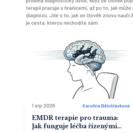
probíhá diagnostický úvod, když se člověk popr
terapii pracuje s hranicemi, až po to, jak může
diagnózu. Jde o to, jak se člověk znovu naučí ž
je cesta, kterou nechodíte sám.
1 srp 2026
Karolína Bělohlávková
EMDR terapie pro trauma:
Jak funguje léčba řízenými