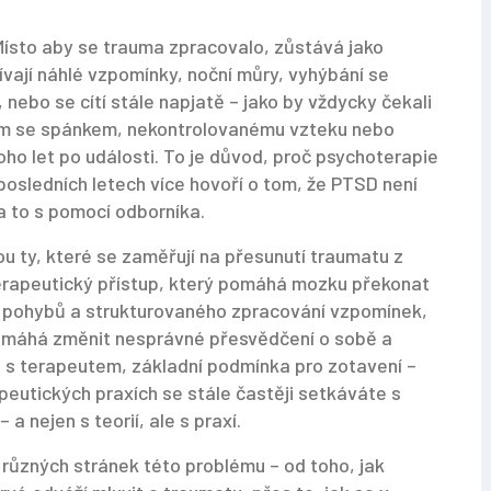
Místo aby se trauma zpracovalo, zůstává jako
vají náhlé vzpomínky, noční můry, vyhýbání se
 nebo se cítí stále napjatě – jako by vždycky čekali
émům se spánkem, nekontrolovanému vzteku nebo
oho let po události. To je důvod, proč psychoterapie
 posledních letech více hovoří o tom, že PTSD není
a to s pomocí odborníka.
u ty, které se zaměřují na přesunutí traumatu z
erapeutický přístup, který pomáhá mozku překonat
pohybů a strukturovaného zpracování vzpomínek
,
pomáhá změnit nesprávné přesvědčení o sobě a
 s terapeutem
,
základní podmínka pro zotavení –
peutických praxích se stále častěji setkáváte s
a nejen s teorií, ale s praxí.
í různých stránek této problému – od toho, jak