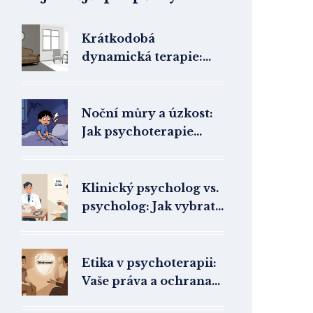
Krátkodobá
dynamická terapie:
Jak funguje, pro koho
je vhodná a co od ní
čekat
Noční můry a úzkost:
Jak psychoterapie
pomáhá se spánkem a
sny
Klinický psycholog vs.
psycholog: Jak vybrat
správného terapeuta
pro vaši potřebu
Etika v psychoterapii:
Vaše práva a ochrana
klienta v terapii