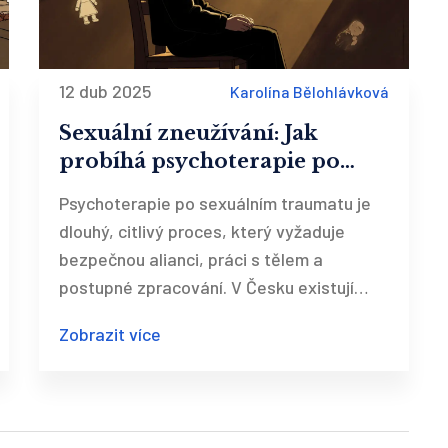
12 dub 2025
Karolína Bělohlávková
Sexuální zneužívání: Jak
probíhá psychoterapie po
sexuálním traumatu
Psychoterapie po sexuálním traumatu je
dlouhý, citlivý proces, který vyžaduje
bezpečnou alianci, práci s tělem a
postupné zpracování. V Česku existují
specializované centra a terapeuti, ale jen
Zobrazit více
15-20 % obětí vyhledá pomoc.