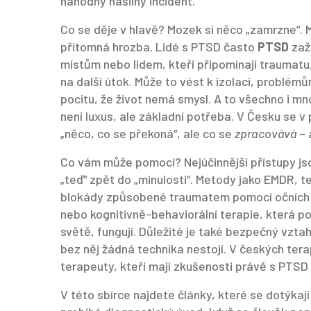
náhodný násilný incident.
Co se děje v hlavě? Mozek si něco „zamrzne“. 
přítomná hrozba. Lidé s PTSD často
PTSD
zaží
místům nebo lidem, kteří připomínají traumatu,
na další útok. Může to vést k izolaci, probl
pocitu, že život nemá smysl. A to všechno i mn
není luxus, ale základní potřeba. V Česku se v
„něco, co se překoná“, ale co se
zpracovává
– 
Co vám může pomoci? Nejúčinnější přístupy jso
„teď“ zpět do „minulosti“. Metody jako
EMDR
,
t
blokády způsobené traumatem pomocí očních 
nebo kognitivně-behaviorální terapie, která 
světě, fungují. Důležité je také
bezpečný vztah
bez něj žádná technika nestojí
. V českých tera
terapeuty, kteří mají zkušenosti právě s PTSD – 
V této sbírce najdete články, které se dotýkaj