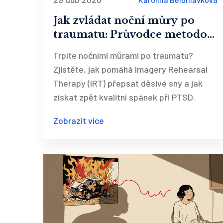
Jak zvládat noční můry po
traumatu: Průvodce metodou
Imagery Rehearsal Therapy
Trpíte nočními můrami po traumatu?
Zjistěte, jak pomáhá Imagery Rehearsal
Therapy (IRT) přepsat děsivé sny a jak
získat zpět kvalitní spánek při PTSD.
Zobrazit více