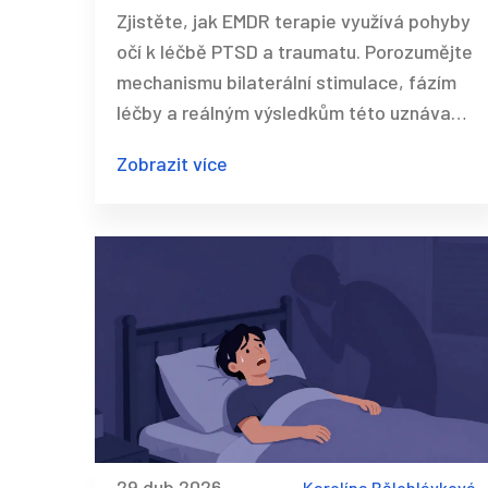
pohyby očí
Zjistěte, jak EMDR terapie využívá pohyby
očí k léčbě PTSD a traumatu. Porozumějte
mechanismu bilaterální stimulace, fázím
léčby a reálným výsledkům této uznávané
metody.
Zobrazit více
29 dub 2026
Karolína Bělohlávková