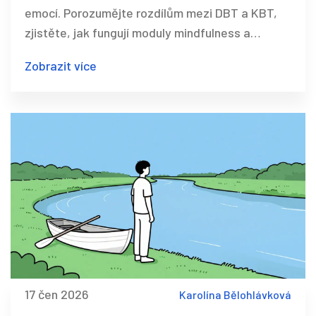
emocí. Porozumějte rozdílům mezi DBT a KBT,
zjistěte, jak fungují moduly mindfulness a
tolerance frustrace, a kde najít pomoc v ČR.
Zobrazit více
17 čen 2026
Karolína Bělohlávková