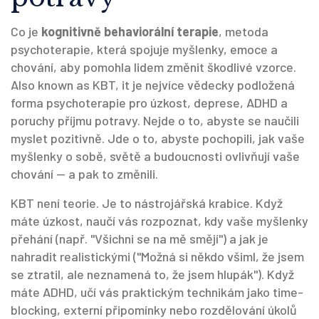
Co je
kognitivně behaviorální terapie
,
metoda
psychoterapie, která spojuje myšlenky, emoce a
chování, aby pomohla lidem změnit škodlivé vzorce
.
Also known as
KBT
, it je nejvíce vědecky podložená
forma psychoterapie pro úzkost, deprese, ADHD a
poruchy příjmu potravy.
Nejde o to, abyste se naučili
myslet pozitivně. Jde o to, abyste pochopili, jak vaše
myšlenky o sobě, světě a budoucnosti ovlivňují vaše
chování — a pak to změnili.
KBT není teorie. Je to nástrojářská krabice. Když
máte úzkost, naučí vás rozpoznat, kdy vaše myšlenky
přehání (např. "Všichni se na mě smějí") a jak je
nahradit realistickými ("Možná si někdo všiml, že jsem
se ztratil, ale neznamená to, že jsem hlupák"). Když
máte ADHD, učí vás praktickým technikám jako time-
blocking, externí připomínky nebo rozdělování úkolů