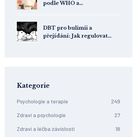
podle WHO a
mezinárodních organizací
duševního zdraví
DBT pro bulimii a
přejídání: Jak regulovat
emoce a zastavit záchvaty
Kategorie
Psychologie a terapie
249
Zdraví a psychologie
27
Zdraví a léčba závislostí
18