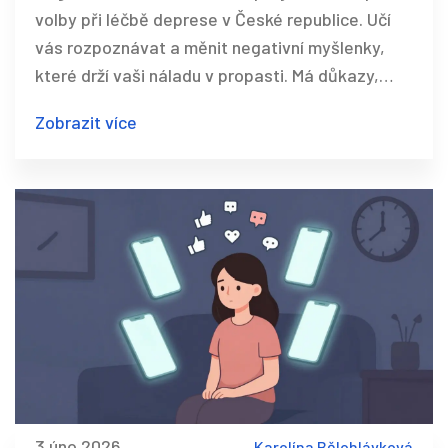
volby při léčbě deprese v České republice. Učí
vás rozpoznávat a měnit negativní myšlenky,
které drží vaši náladu v propasti. Má důkazy,
strukturu a výsledky - a funguje lépe než většina
Zobrazit více
jiných přístupů.
3 úno 2026
Karolína Bělohlávková