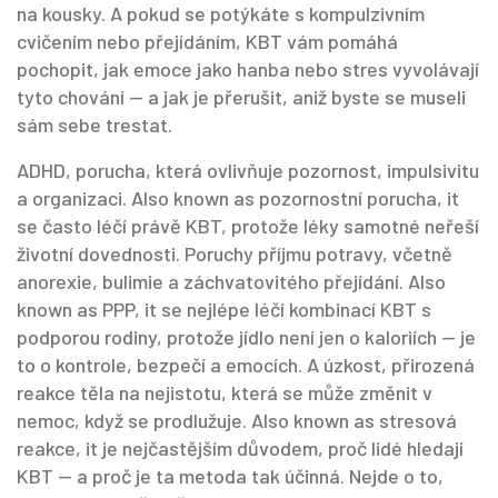
na kousky. A pokud se potýkáte s kompulzivním
cvičením nebo přejídáním, KBT vám pomáhá
pochopit, jak emoce jako hanba nebo stres vyvolávají
tyto chování — a jak je přerušit, aniž byste se museli
sám sebe trestat.
ADHD
,
porucha, která ovlivňuje pozornost, impulsivitu
a organizaci
. Also known as
pozornostní porucha
, it
se často léčí právě KBT, protože léky samotné neřeší
životní dovednosti.
Poruchy příjmu potravy
,
včetně
anorexie, bulimie a záchvatovitého přejídání
. Also
known as
PPP
, it se nejlépe léčí kombinací KBT s
podporou rodiny, protože jídlo není jen o kaloriích — je
to o kontrole, bezpečí a emocích.
A
úzkost
,
přirozená
reakce těla na nejistotu, která se může změnit v
nemoc, když se prodlužuje
. Also known as
stresová
reakce
, it je nejčastějším důvodem, proč lidé hledají
KBT — a proč je ta metoda tak účinná.
Nejde o to,