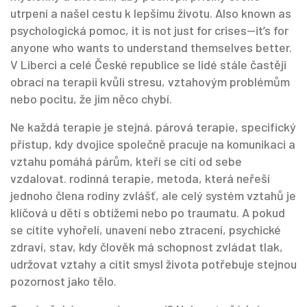
utrpení a našel cestu k lepšímu životu
. Also known as
psychologická pomoc
, it is not just for crises—it’s for
anyone who wants to understand themselves better.
V Liberci a celé České republice se lidé stále častěji
obrací na terapii kvůli stresu, vztahovým problémům
nebo pocitu, že jim něco chybí.
Ne každá terapie je stejná.
párová terapie
,
specifický
přístup, kdy dvojice společně pracuje na komunikaci a
vztahu
pomáhá párům, kteří se cítí od sebe
vzdalovat.
rodinná terapie
,
metoda, která neřeší
jednoho člena rodiny zvlášť, ale celý systém vztahů
je
klíčová u dětí s obtížemi nebo po traumatu. A pokud
se cítíte vyhořelí, unavení nebo ztracení,
psychické
zdraví
,
stav, kdy člověk má schopnost zvládat tlak,
udržovat vztahy a cítit smysl života
potřebuje stejnou
pozornost jako tělo.