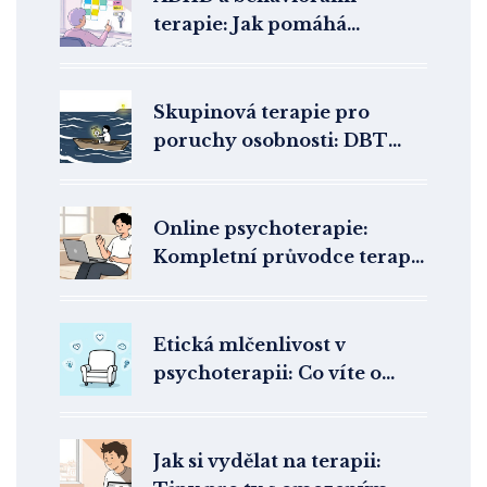
terapie: Jak pomáhá
kognitivně behaviorální
terapie při hyperaktivitě a
nepozornosti
Skupinová terapie pro
poruchy osobnosti: DBT
skills a podpůrné skupiny
Online psychoterapie:
Kompletní průvodce terapií
z domova
Etická mlčenlivost v
psychoterapii: Co víte o
ochraně svého soukromí?
Jak si vydělat na terapii: