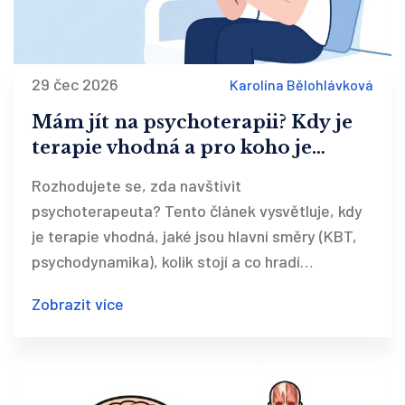
29 čec 2026
Karolína Bělohlávková
Mám jít na psychoterapii? Kdy je
terapie vhodná a pro koho je
určena
Rozhodujete se, zda navštívit
psychoterapeuta? Tento článek vysvětluje, kdy
je terapie vhodná, jaké jsou hlavní směry (KBT,
psychodynamika), kolik stojí a co hradí
pojišťovna. Najdete zde konkrétní signály, že je
Zobrazit více
čas vyhledat pomoc.