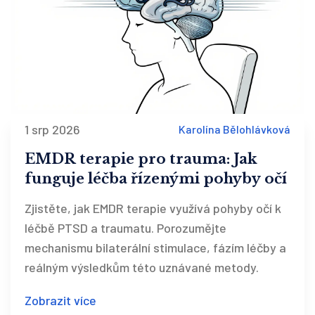
1 srp 2026
Karolína Bělohlávková
EMDR terapie pro trauma: Jak
funguje léčba řízenými pohyby očí
Zjistěte, jak EMDR terapie využívá pohyby očí k
léčbě PTSD a traumatu. Porozumějte
mechanismu bilaterální stimulace, fázím léčby a
reálným výsledkům této uznávané metody.
Zobrazit více