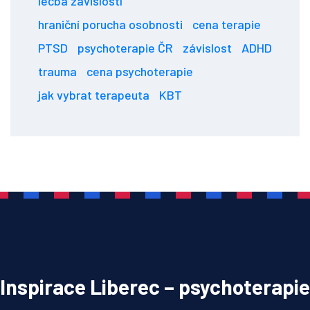
léčba závislostí
hraniční porucha osobnosti
cena terapie
PTSD
psychoterapie ČR
závislost
ADHD
trauma
cena psychoterapie
jak vybrat terapeuta
KBT
Inspirace Liberec – psychoterapie