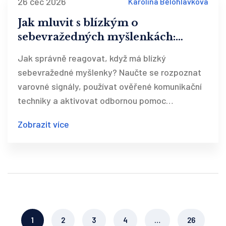
26 čec 2026
Karolína Bělohlávková
Jak mluvit s blízkým o
sebevražedných myšlenkách:
Ověřená komunikační doporučení
Jak správně reagovat, když má blízký
sebevražedné myšlenky? Naučte se rozpoznat
varovné signály, používat ověřené komunikační
techniky a aktivovat odbornou pomoc
prostřednictvím Linek bezpečí. Odstraňte mýty
Zobrazit více
a získajte praktické návody pro krizovou
intervenci.
1
2
3
4
…
26