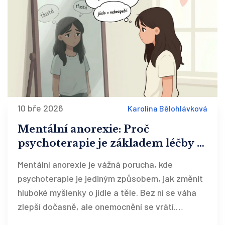
10 bře 2026
Karolína Bělohlávková
Mentální anorexie: Proč
psychoterapie je základem léčby a
jak funguje
Mentální anorexie je vážná porucha, kde
psychoterapie je jediným způsobem, jak změnit
hluboké myšlenky o jídle a těle. Bez ní se váha
zlepší dočasně, ale onemocnění se vrátí.
Zjistěte, jak KBT a rodinná terapie fungují a proč