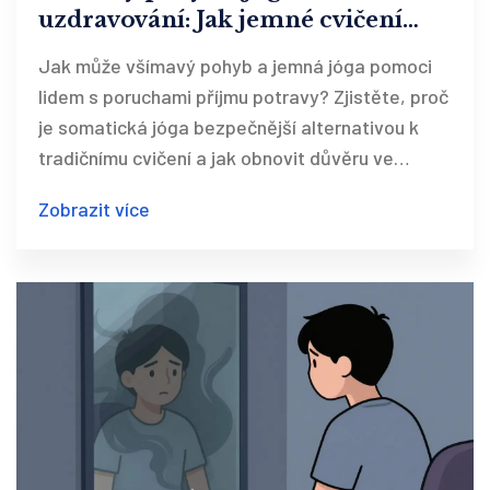
uzdravování: Jak jemné cvičení
pomáhá při poruchách příjmu
Jak může všímavý pohyb a jemná jóga pomoci
potravy
lidem s poruchami příjmu potravy? Zjistěte, proč
je somatická jóga bezpečnější alternativou k
tradičnímu cvičení a jak obnovit důvěru ve
vlastní tělo.
Zobrazit více