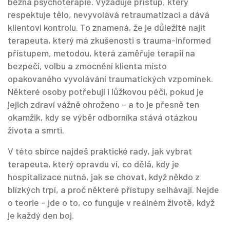
běžná psychoterapie. Vyžaduje přístup, který
respektuje tělo, nevyvolává retraumatizaci a dává
klientovi kontrolu. To znamená, že je důležité najít
terapeuta, který má zkušenosti s
trauma-informed
přístupem
,
metodou, která zaměřuje terapii na
bezpečí, volbu a zmocnění klienta místo
opakovaného vyvolávání traumatických vzpomínek
.
Některé osoby potřebují i lůžkovou péči, pokud je
jejich zdraví vážně ohroženo – a to je přesně ten
okamžik, kdy se výběr odborníka stává otázkou
života a smrti.
V této sbírce najdeš praktické rady, jak vybrat
terapeuta, který opravdu ví, co dělá, kdy je
hospitalizace nutná, jak se chovat, když někdo z
blízkých trpí, a proč některé přístupy selhávají. Nejde
o teorie – jde o to, co funguje v reálném životě, když
je každý den boj.