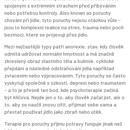
spojeným s extrémním strachem před přibýváním
nebo potřebou kontroly
. Also known as
poruchy
chování při jídle
, tyto poruchy nejsou otázkou vůle –
jsou to komplexní reakce na stres, trauma nebo pocit
bezmoci, které se projevují přes jídlo.
Mezi nejčastější typy patří
anorexie
,
stav, kdy člověk
odmítá udržovat normální hmotnost a má značně
zkreslený obraz vlastního těla
a
bulimie
,
cyklické
přejídání a následné odstraňování jídla například
zvracením nebo výpracováním
. Tyto poruchy se často
vyskytují společně s úzkostí, depresí nebo traumatem
– a to je přesně ten bod, kde psychoterapie začíná
být klíčová. Nejde jen o to, aby člověk začal jíst, ale o
to, aby se naučil znovu cítit, přijímat sebe sama a
přestat používat jídlo jako zbraň nebo útěk.
Terapie pro poruchy příjmu potravy funguje jinak než