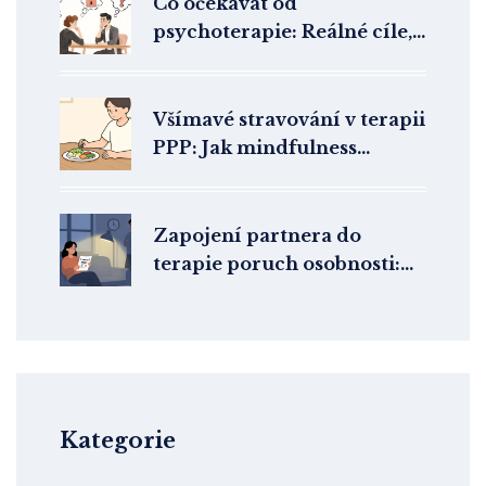
Co očekávat od
psychoterapie: Reálné cíle,
proces a co vás čeká na
začátku
Všímavé stravování v terapii
PPP: Jak mindfulness
pomáhá uzdravit vztah k
jídlu
Zapojení partnera do
terapie poruch osobnosti:
Kdy to opravdu pomáhá
Kategorie