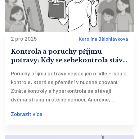
2 pro 2025
Karolína Bělohlávková
Kontrola a poruchy příjmu
potravy: Kdy se sebekontrola stává
nemocí
Poruchy příjmu potravy nejsou jen o jídle - jsou o
kontrole, která se přemění v nucené chování.
Ztráta kontroly a hyperkontrola se stávají
dvěma stranami stejné nemoci. Anorexie,
bulimie a psychogenní přejídání mají jedno
Zobrazit více
společné: lidé hledají bezpečí v jídle, a přitom ho
zničí.