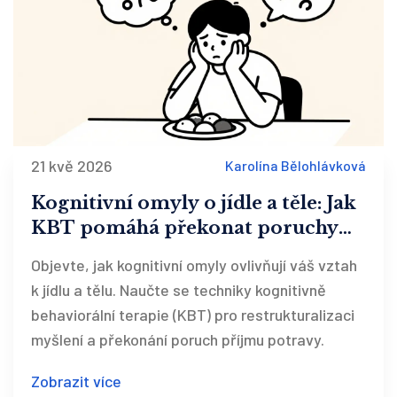
21 kvě 2026
Karolína Bělohlávková
Kognitivní omyly o jídle a těle: Jak
KBT pomáhá překonat poruchy
příjmu potravy
Objevte, jak kognitivní omyly ovlivňují váš vztah
k jídlu a tělu. Naučte se techniky kognitivně
behaviorální terapie (KBT) pro restrukturalizaci
myšlení a překonání poruch příjmu potravy.
Zobrazit více