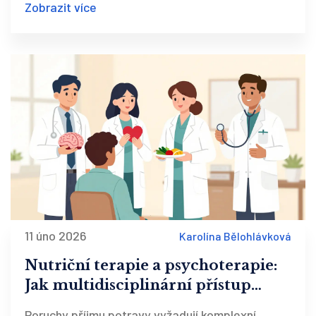
Zobrazit více
jsou nezbytné.
11 úno 2026
Karolína Bělohlávková
Nutriční terapie a psychoterapie:
Jak multidisciplinární přístup
pomáhá při poruchách příjmu
Poruchy příjmu potravy vyžadují komplexní