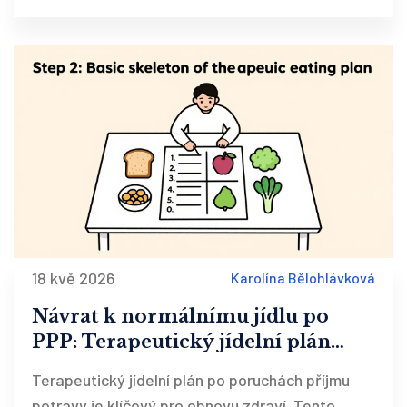
18 kvě 2026
Karolína Bělohlávková
Návrat k normálnímu jídlu po
PPP: Terapeutický jídelní plán
krok za krokem
Terapeutický jídelní plán po poruchách příjmu
potravy je klíčový pro obnovu zdraví. Tento