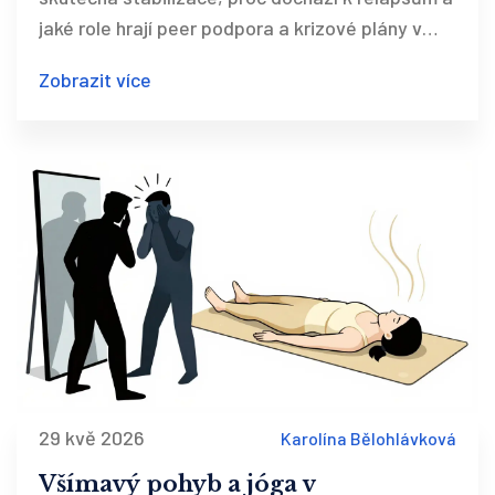
jaké role hrají peer podpora a krizové plány v
českém kontextu.
Zobrazit více
29 kvě 2026
Karolína Bělohlávková
Všímavý pohyb a jóga v