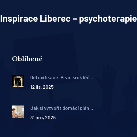
Inspirace Liberec – psychoterapie
Oblíbené
Detoxifikace: První krok léčby
závislosti a co následuje
12 lis, 2025
Jak si vytvořit domácí plán
zvládání úzkosti: Krok za
31 pro, 2025
krokem s nástroji terapie