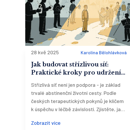
28 kvě 2025
Karolína Bělohlávková
Jak budovat střízlivou síť:
Praktické kroky pro udržení
abstinence podle českých
Střízlivá síť není jen podpora - je základ
terapeutických doporučení
trvalé abstinenční životní cesty. Podle
českých terapeutických pokynů je klíčem
k úspěchu v léčbě závislosti. Zjistěte, jak ji
postavit krok za krokem.
Zobrazit více