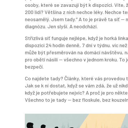
osoby, které se zavazují být k dispozici
.
Víte, 
200 lidí? Většina z nich nechce léky. Nechce te
neosamělý. Jsem tady.“ A to je právě ta síť — n
diagnózu. Jen slyší. A neodchází.
Střízlivá síť funguje nejlépe, když je
horká link
dispozici 24 hodin denně, 7 dní v týdnu
.
víc než
může být přesměrován na domácí návštěvu, na
pro oběti násilí — všechno v jednom kroku. To j
bezpečí.
Co najdete tady? Články, které vás provedou tím
Jak se k ní dostat, když se vám zdá, že už nik
když je potřebujete nejvíc? A proč je pro někte
Všechno to je tady — bez floskule, bez kouzeln