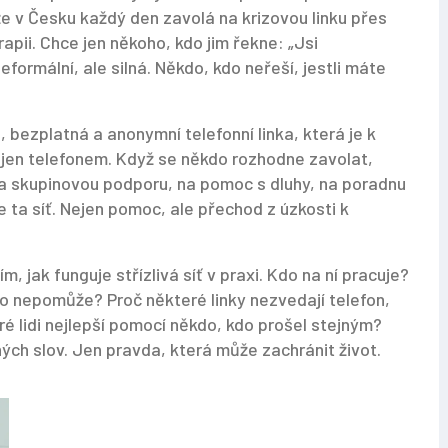
že v Česku každý den zavolá na krizovou linku přes
rapii. Chce jen někoho, kdo jim řekne: „Jsi
eformální, ale silná. Někdo, kdo neřeší, jestli máte
a
,
bezplatná a anonymní telefonní linka, která je k
 jen telefonem. Když se někdo rozhodne zavolat,
 skupinovou podporu, na pomoc s dluhy, na poradnu
e ta síť. Nejen pomoc, ale přechod z úzkosti k
, jak funguje střízlivá síť v praxi. Kdo na ní pracuje?
do nepomůže? Proč některé linky nezvedají telefon,
ré lidi nejlepší pomocí někdo, kdo prošel stejným?
ých slov. Jen pravda, která může zachránit život.