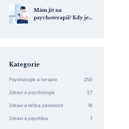
předcházet
Mám jít na
psychoterapii? Kdy je
terapie vhodná a pro
koho je určena
Kategorie
Psychologie a terapie
250
Zdraví a psychologie
27
Zdraví a léčba závislostí
18
Zdraví a psychika
7