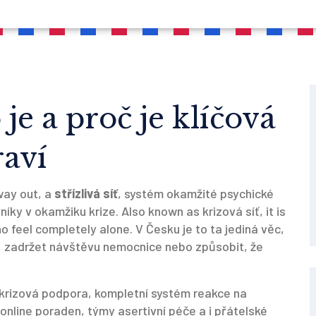
o je a proč je klíčová
raví
 way out, a
střízlivá síť
,
systém okamžité psychické
vníky v okamžiku krize
. Also known as
krizová síť
, it is
who feel completely alone.
V Česku je to ta jediná věc,
 zadržet návštěvu nemocnice nebo způsobit, že
krizová podpora
,
kompletní systém reakce na
, online poraden, týmy asertivní péče a i přátelské