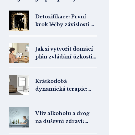
Detoxifikace: První
krok léčby závislosti a
co následuje
Jak si vytvořit domácí
plán zvládání úzkosti:
Krok za krokem s
nástroji terapie
Krátkodobá
dynamická terapie:
Jak funguje, pro koho
je vhodná a co od ní
čekat
Vliv alkoholu a drog
na duševní zdraví:
Rizika a jak jim