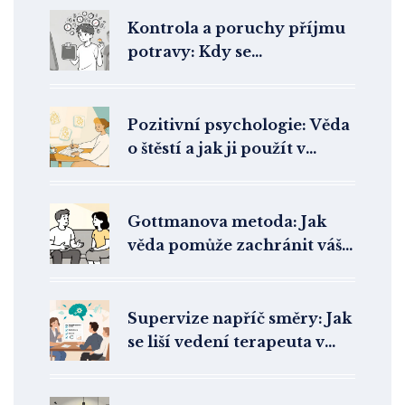
Kontrola a poruchy příjmu
potravy: Kdy se
sebekontrola stává nemocí
Pozitivní psychologie: Věda
o štěstí a jak ji použít v
každodenním životě
Gottmanova metoda: Jak
věda pomůže zachránit váš
vztah
Supervize napříč směry: Jak
se liší vedení terapeuta v
různých školách