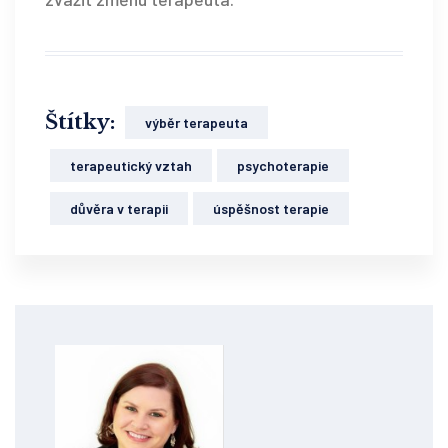
Štítky:
výběr terapeuta
terapeutický vztah
psychoterapie
důvěra v terapii
úspěšnost terapie