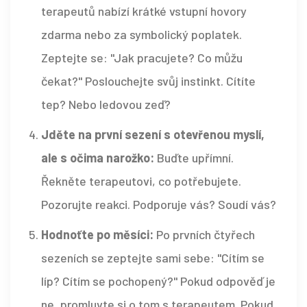
terapeutů nabízí krátké vstupní hovory
zdarma nebo za symbolický poplatek.
Zeptejte se: "Jak pracujete? Co můžu
čekat?" Poslouchejte svůj instinkt. Cítíte
tep? Nebo ledovou zeď?
Jděte na první sezení s otevřenou myslí,
ale s očima narožko:
Buďte upřímní.
Řekněte terapeutovi, co potřebujete.
Pozorujte reakci. Podporuje vás? Soudí vás?
Hodnoťte po měsíci:
Po prvních čtyřech
sezeních se zeptejte sami sebe: "Cítím se
líp? Cítím se pochopený?" Pokud odpověď je
ne, promluvte si o tom s terapeutem. Pokud