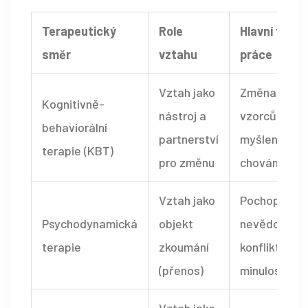
Terapeutický
Role
Hlavní fokus
směr
vztahu
práce
Vztah jako
Změna
Kognitivně-
nástroj a
vzorců
behaviorální
partnerství
myšlení a
terapie (KBT)
pro změnu
chování
Vztah jako
Pochopení
Psychodynamická
objekt
nevědomých
terapie
zkoumání
konfliktů a
(přenos)
minulosti