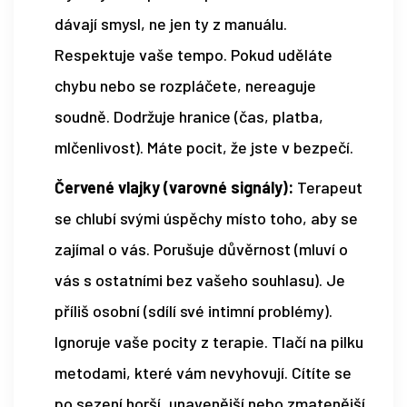
dávají smysl, ne jen ty z manuálu.
Respektuje vaše tempo. Pokud uděláte
chybu nebo se rozpláčete, nereaguje
soudně. Dodržuje hranice (čas, platba,
mlčenlivost). Máte pocit, že jste v bezpečí.
Červené vlajky (varovné signály):
Terapeut
se chlubí svými úspěchy místo toho, aby se
zajímal o vás. Porušuje důvěrnost (mluví o
vás s ostatními bez vašeho souhlasu). Je
příliš osobní (sdílí své intimní problémy).
Ignoruje vaše pocity z terapie. Tlačí na pilku
metodami, které vám nevyhovují. Cítíte se
po sezení horší, unavenější nebo zmatenější