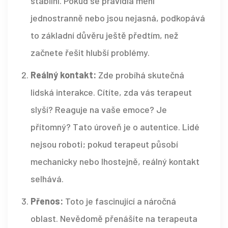
stabilní. Pokud se pravidla mění
jednostranně nebo jsou nejasná, podkopává
to základní důvěru ještě předtím, než
začnete řešit hlubší problémy.
Reálný kontakt:
Zde probíhá skutečná
lidská interakce. Cítíte, zda vás terapeut
slyší? Reaguje na vaše emoce? Je
přítomný? Tato úroveň je o autentice. Lidé
nejsou roboti; pokud terapeut působí
mechanicky nebo lhostejně, reálný kontakt
selhává.
Přenos:
Toto je fascinující a náročná
oblast. Nevědomě přenášíte na terapeuta