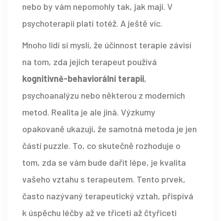
nebo by vám nepomohly tak, jak mají. V
psychoterapii platí totéž. A ještě víc.
Mnoho lidí si myslí, že účinnost terapie závisí
na tom, zda jejich terapeut používá
kognitivně-behaviorální terapii
,
psychoanalýzu nebo některou z moderních
metod. Realita je ale jiná. Výzkumy
opakovaně ukazují, že samotná metoda je jen
částí puzzle. To, co skutečně rozhoduje o
tom, zda se vám bude dařit lépe, je kvalita
vašeho vztahu s terapeutem. Tento prvek,
často nazývaný
terapeutický vztah
, přispívá
k úspěchu léčby až ve třiceti až čtyřiceti