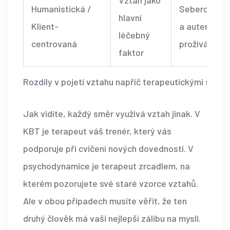
Vztah jako
Humanistická /
Seberozvoj
hlavní
Klient-
a autentické
léčebný
centrovaná
prožívání
faktor
Rozdíly v pojetí vztahu napříč terapeutickými směry
Jak vidíte, každý směr využívá vztah jinak. V
KBT je terapeut váš trenér, který vás
podporuje při cvičení nových dovedností. V
psychodynamice je terapeut zrcadlem, na
kterém pozorujete své staré vzorce vztahů.
Ale v obou případech musíte věřit, že ten
druhý člověk má vaši nejlepší zálibu na mysli.