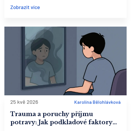
pomáhají integrovat traumatické vzpomínky a
Zobrazit více
obnovit celistvost osobnosti.
25 kvě 2026
Karolína Bělohlávková
Trauma a poruchy příjmu
potravy: Jak podkladové faktory
ovlivňují terapii