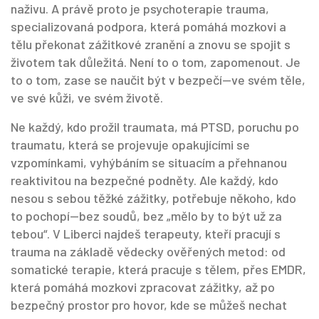
naživu. A právě proto je
psychoterapie trauma
,
specializovaná podpora, která pomáhá mozkovi a
tělu překonat zážitkové zranění a znovu se spojit s
životem
tak důležitá. Není to o tom, zapomenout. Je
to o tom, zase se naučit být v bezpečí—ve svém těle,
ve své kůži, ve svém životě.
Ne každý, kdo prožil traumata, má
PTSD
,
poruchu po
traumatu, která se projevuje opakujícími se
vzpomínkami, vyhýbáním se situacím a přehnanou
reaktivitou na bezpečné podněty
. Ale každý, kdo
nesou s sebou těžké zážitky, potřebuje někoho, kdo
to pochopí—bez soudů, bez „mělo by to být už za
tebou“. V Liberci najdeš terapeuty, kteří pracují s
trauma na základě vědecky ověřených metod: od
somatické terapie, která pracuje s tělem, přes EMDR,
která pomáhá mozkovi zpracovat zážitky, až po
bezpečný prostor pro hovor, kde se můžeš nechat