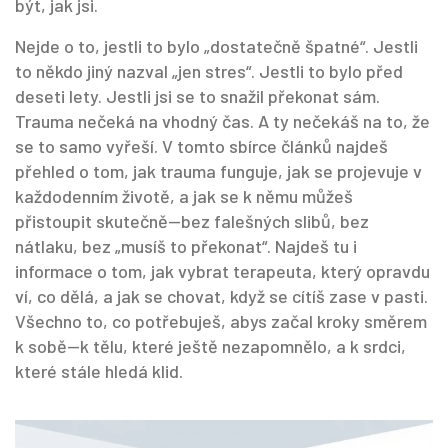
být, jak jsi.
Nejde o to, jestli to bylo „dostatečně špatné“. Jestli
to někdo jiný nazval „jen stres“. Jestli to bylo před
deseti lety. Jestli jsi se to snažil překonat sám.
Trauma nečeká na vhodný čas. A ty nečekáš na to, že
se to samo vyřeší. V tomto sbírce článků najdeš
přehled o tom, jak trauma funguje, jak se projevuje v
každodenním životě, a jak se k němu můžeš
přistoupit skutečně—bez falešných slibů, bez
nátlaku, bez „musíš to překonat“. Najdeš tu i
informace o tom, jak vybrat terapeuta, který opravdu
ví, co dělá, a jak se chovat, když se cítíš zase v pasti.
Všechno to, co potřebuješ, abys začal kroky směrem
k sobě—k tělu, které ještě nezapomnělo, a k srdci,
které stále hledá klid.