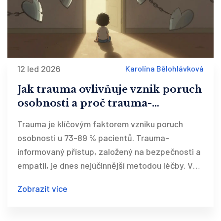
12 led 2026
Karolína Bělohlávková
Jak trauma ovlivňuje vznik poruch
osobnosti a proč trauma-
informovaný přístup funguje
Trauma je klíčovým faktorem vzniku poruch
osobnosti u 73-89 % pacientů. Trauma-
informovaný přístup, založený na bezpečnosti a
empatii, je dnes nejúčinnější metodou léčby. V
Česku se rychle rozšiřuje, ale stále chybí
Zobrazit více
terapeuté a finanční podpora.