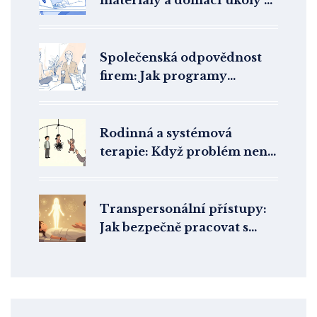
online terapii: Praktický
průvodce pro terapeuty
Společenská odpovědnost
firem: Jak programy
duševního zdraví zvyšují
produktivitu a loajalitu
zaměstnanců
Rodinná a systémová
terapie: Když problém není
jen v jednotlivci
Transpersonální přístupy:
Jak bezpečně pracovat s
rozšířenými stavy vědomí v
terapii