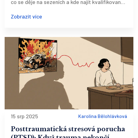
co se děje na sezeních a kde najít kvalifikovanou
pomoc v ČR.
Zobrazit více
15 srp 2025
Karolína Bělohlávková
Posttraumatická stresová porucha
(PTSD): Když trauma nekončí