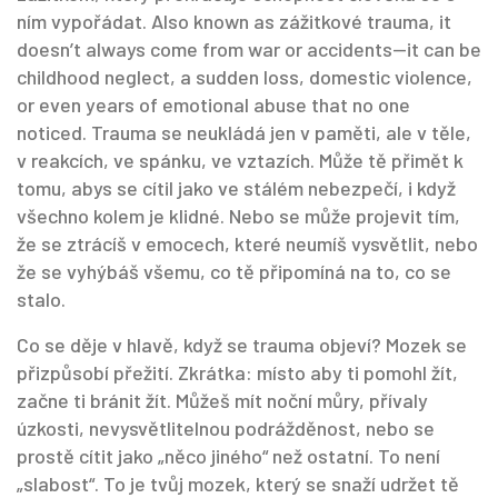
ním vypořádat
. Also known as
zážitkové trauma
, it
doesn’t always come from war or accidents—it can be
childhood neglect, a sudden loss, domestic violence,
or even years of emotional abuse that no one
noticed.
Trauma se neukládá jen v paměti, ale v těle,
v reakcích, ve spánku, ve vztazích. Může tě přimět k
tomu, abys se cítil jako ve stálém nebezpečí, i když
všechno kolem je klidné. Nebo se může projevit tím,
že se ztrácíš v emocech, které neumíš vysvětlit, nebo
že se vyhýbáš všemu, co tě připomíná na to, co se
stalo.
Co se děje v hlavě, když se trauma objeví? Mozek se
přizpůsobí přežití. Zkrátka: místo aby ti pomohl žít,
začne ti bránit žít. Můžeš mít noční můry, přívaly
úzkosti, nevysvětlitelnou podrážděnost, nebo se
prostě cítit jako „něco jiného“ než ostatní. To není
„slabost“. To je tvůj mozek, který se snaží udržet tě