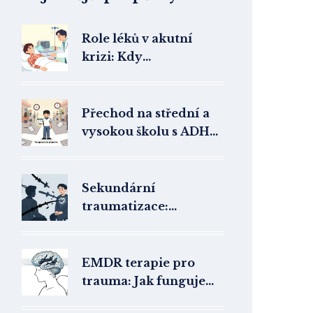
Role léků v akutní
krizi: Kdy
farmakoterapie
zachrání život
Přechod na střední a
vysokou školu s ADHD:
Jak terapeutická
příprava pomůže
studentovi přežít a
Sekundární
uspět
traumatizace:
Příznaky, rizika a
ochrana pro
pomáhající profese
EMDR terapie pro
trauma: Jak funguje
léčba řízenými pohyby