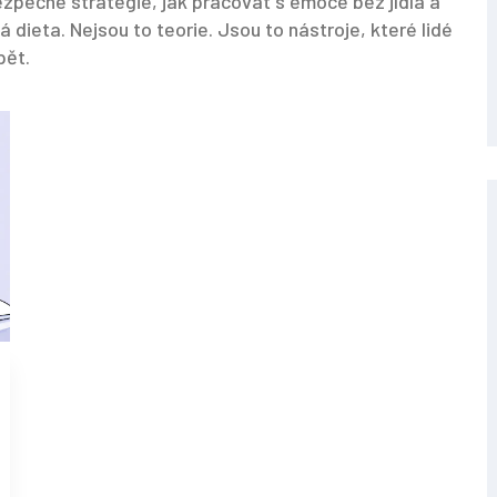
bezpečné strategie, jak pracovat s emoce bez jídla a
á dieta. Nejsou to teorie. Jsou to nástroje, které lidé
pět.