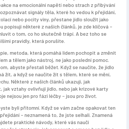
eakce na emocionální napětí nebo strach z přibývání
ozpoznávat signály těla, které ho vedou k přejídání,
zolací nebo pocity viny, přestane jídlo sloužit jako
 popisují některé z našich článků, je zde klíčová –
luvit o tom, co ho skutečně trápí. A bez toho se
lšími pravidly, která porušíte.
pie
,
metoda, která pomáhá lidem pochopit a změnit
dlem a tělem
jako nástroj, ne jako poslední pomoc.
 tom, abyste přestali běžet. Když se naučíte, že jídlo
á žít, a když se naučíte žít s tělem, které se mění,
hu. Některé z našich článků ukazují, jak
jak vztahy ovlivňují jídlo, nebo jak krizové karty
 nejsou jen pro fázi léčby – jsou pro život.
 abyste byli přítomní. Když se vám začne opakovat ten
 přejídání – neznamená to, že jste selhali. Znamená
najdete praktické návody, které vás naučí