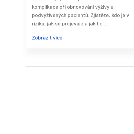
komplikacím
komplikace při obnovování výživy u
podvyživených pacientů. Zjistěte, kdo je v
riziku, jak se projevuje a jak ho
předcházet s pomocí moderních
Zobrazit více
protokolů.