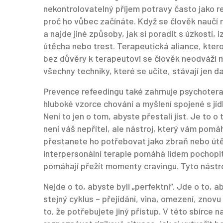
nekontrolovatelný příjem potravy často jako r
proč ho vůbec začínáte. Když se člověk naučí r
a najde jiné způsoby, jak si poradit s úzkostí, i
útěcha nebo trest. Terapeutická aliance, kterou
bez důvěry k terapeutovi se člověk neodváží m
všechny techniky, které se učíte, stávají jen da
Prevence refeedingu také zahrnuje
psychotera
hluboké vzorce chování a myšlení spojené s jí
Není to jen o tom, abyste přestali jíst. Je to o
není váš nepřítel, ale nástroj, který vám pomáh
přestanete ho potřebovat jako zbraň nebo útěc
interpersonální terapie pomáhá lidem pochopit, 
pomáhají přežít momenty cravingu. Tyto nástroje
Nejde o to, abyste byli „perfektní“. Jde o to,
stejný cyklus – přejídání, vina, omezení, znovu
to, že potřebujete jiný přístup. V této sbírce 