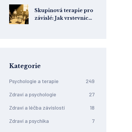
očí
Skupinová terapie pro
závislé: Jak vrstevnická
podpora mění léčbu
závislostí
Kategorie
Psychologie a terapie
249
Zdraví a psychologie
27
Zdraví a léčba závislostí
18
Zdraví a psychika
7