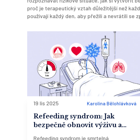
rozpoznávat rizikové situace, jak si vytvořit 
proč je terapeutický vztah důležitější než každ
používají každý den, aby přežili a nevrátili se z
19 lis 2025
Karolína Bělohlávková
Refeeding syndrom: Jak
bezpečně obnovit výživu a
předejít smrtelným
Refeeding syndrom je smrtelná