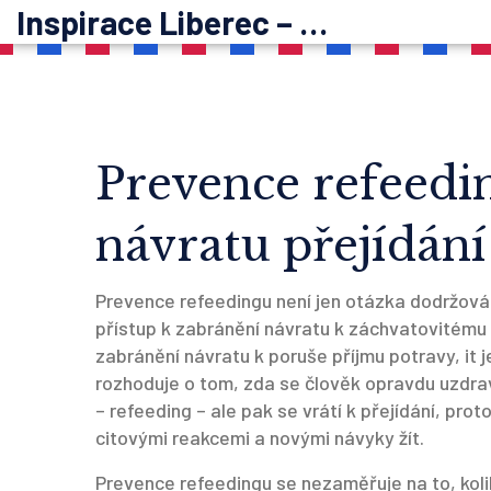
Inspirace Liberec – psychoterapie
Prevence refeedin
návratu přejídání
Prevence refeedingu není jen otázka dodržován
přístup k zabránění návratu k záchvatovitému 
zabránění návratu k poruše příjmu potravy
, it
rozhoduje o tom, zda se člověk opravdu uzdrav
– refeeding – ale pak se vrátí k přejídání, pro
citovými reakcemi a novými návyky žít.
Prevence refeedingu se nezaměřuje na to, kolik 