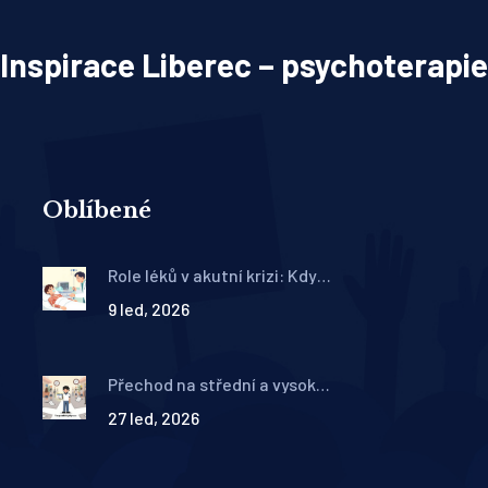
Inspirace Liberec – psychoterapie
Oblíbené
Role léků v akutní krizi: Kdy
farmakoterapie zachrání
9 led, 2026
život
Přechod na střední a vysokou
školu s ADHD: Jak
27 led, 2026
terapeutická příprava
pomůže studentovi přežít a
uspět