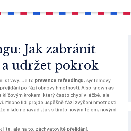
gu: Jak zabránit
 a udržet pokrok
í stravy. Je to
prevence refeedingu
,
systémový
přejídání po fázi obnovy hmotnosti
. Also known as
 je klíčovým krokem, který často chybí v léčbě, ale
í.
Mnoho lidí projde úspěšně fází zvýšení hmotnosti
tože nikdo nenavádí, jak s tímto novým tělem, novými
jíte, ale na to,
záchvatovité přejídání
,