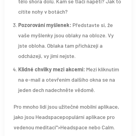
tělo shora dolů. Kam se tlačí napětí? Jak to
cítíte nohy v botách?
Pozorování myšlenek:
Představte si, že
vaše myšlenky jsou oblaky na obloze. Vy
jste obloha. Oblaka tam přicházejí a
odcházejí, vy jimi nejste.
Klidné chvilky mezi akcemi:
Mezi kliknutím
na e-mail a otevřením dalšího okna se na
jeden dech nadechněte vědomě.
Pro mnoho lidí jsou užitečné mobilní aplikace,
jako jsou
Headspace
populární aplikace pro
vedenou meditaci">Headspace
nebo Calm.