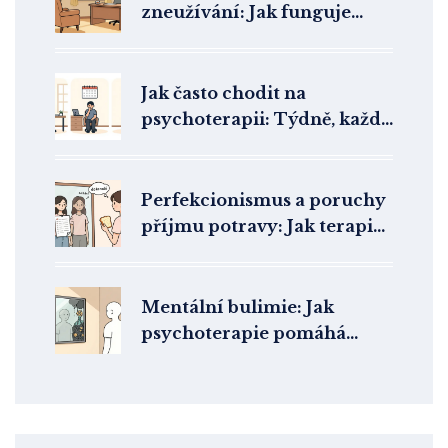
zneužívání: Jak funguje
psychoterapie v ČR
Jak často chodit na
psychoterapii: Týdně, každé
dva týdny nebo měsíčně?
Perfekcionismus a poruchy
příjmu potravy: Jak terapie
pracuje s kořenovou
příčinou
Mentální bulimie: Jak
psychoterapie pomáhá
překonat přejídání a
zvracení