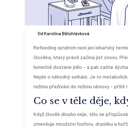
Od Karolína Bělohlávková
Refeeding syndrom není jen lékařský termí
člověka, který právě začíná jíst znovu. Př
konečně dostane jídlo - a pak začne dýchat
Nejde o náhodný selhání. Je to metabolick
režimu přežívání do režimu obnovy - příliš r
Co se v těle děje, k
Když člověk dlouho neje, tělo se přizpůsobí
zmenšuje množství fosforu, draslíku a hořč