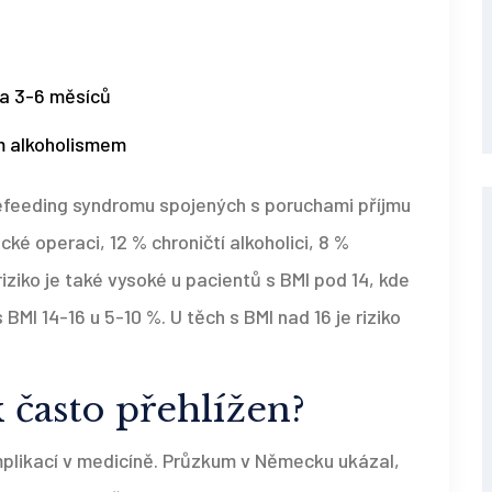
 za 3-6 měsíců
m alkoholismem
refeeding syndromu spojených s poruchami příjmu
ické operaci, 12 % chroničtí alkoholici, 8 %
riziko je také vysoké u pacientů s BMI pod 14, kde
BMI 14-16 u 5-10 %. U těch s BMI nad 16 je riziko
 často přehlížen?
plikací v medicíně. Průzkum v Německu ukázal,