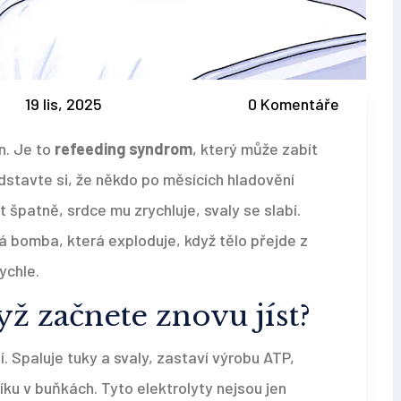
19 lis, 2025
0 Komentáře
n. Je to
refeeding syndrom
, který může zabít
edstavte si, že někdo po měsících hladovění
 špatně, srdce mu zrychluje, svaly se slabí.
á bomba, která exploduje, když tělo přejde z
ychle.
dyž začnete znovu jíst?
. Spaluje tuky a svaly, zastaví výrobu ATP,
íku v buňkách. Tyto elektrolyty nejsou jen