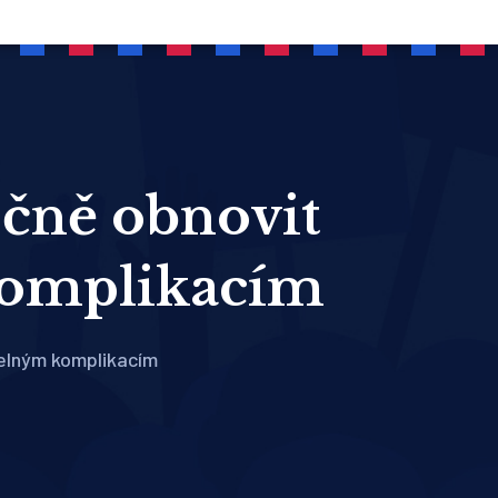
čně obnovit
 komplikacím
telným komplikacím