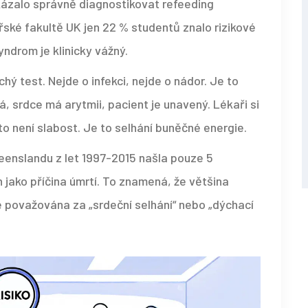
kázalo správně diagnostikovat refeeding
řské fakultě UK jen 22 % studentů znalo rizikové
yndrom je klinicky vážný.
hý test. Nejde o infekci, nejde o nádor. Je to
, srdce má arytmii, pacient je unavený. Lékaři si
 to není slabost. Je to selhání buněčné energie.
eenslandu z let 1997-2015 našla pouze 5
 jako příčina úmrtí. To znamená, že většina
považována za „srdeční selhání“ nebo „dýchací