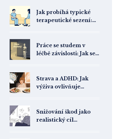
Jak probíhá typické
terapeutické sezení:
Detailní popis práce v
terapii
Práce se studem v
léčbě závislosti: Jak se
k sobě přijmout skrze
emocionální přiznání
Strava a ADHD: Jak
výživa ovlivňuje
příznaky a co
doporučit
Snižování škod jako
realistický cíl
psychoterapie: Jak
pomáhat lidem s