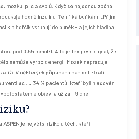
dce, mozku, plic a svalů. Když se najednou začne
odukuje hodně inzulinu. Ten říká buňkám: „Přijmi
aslík a hořčík vstupují do buněk - a jejich hladina
oru pod 0,65 mmol/l. A to je ten první signál, že
 tělo nemůže vyrobit energii. Mozek nepracuje
zatíží. V některých případech pacient ztratí
ventilaci. U 34 % pacientů, kteří byli hladověni
hypofosfatémie objevila už za 1,9 dne.
iziku?
 ASPEN je největší riziko u těch, kteří: