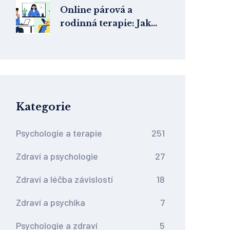
závislostí bez nutnosti
Online párová a
úplného
rodinná terapie: Jak
abstinenčního cíle
funguje práce s více
lidmi na dálku
Kategorie
Psychologie a terapie
251
Zdraví a psychologie
27
Zdraví a léčba závislostí
18
Zdraví a psychika
7
Psychologie a zdraví
5