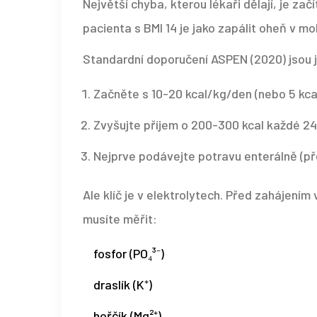
Největší chyba, kterou lékaři dělají, je z
pacienta s BMI 14 je jako zapálit oheň v m
Standardní doporučení ASPEN (2020) jsou 
Začněte s 10-20 kcal/kg/den (nebo 5 kc
Zvyšujte příjem o 200-300 kcal každé 2
Nejprve podávejte potravu enterálně (pře
Ale klíč je v elektrolytech. Před zahájením
musíte měřit:
fosfor (PO₄³⁻)
draslík (K⁺)
hořčík (Mg²⁺)