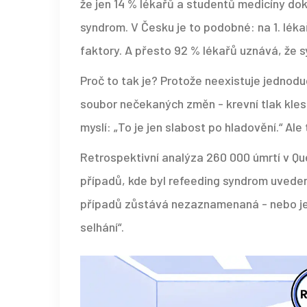
že jen 14 % lékařů a studentů medicíny do
syndrom. V Česku je to podobné: na 1. léka
faktory. A přesto 92 % lékařů uznává, že s
Proč to tak je? Protože neexistuje jednoduc
soubor nečekaných změn - krevní tlak klesá
myslí: „To je jen slabost po hladovění.“ Ale
Retrospektivní analýza 260 000 úmrtí v Qu
případů, kde byl refeeding syndrom uveden
případů zůstává nezaznamenaná - nebo je 
selhání“.