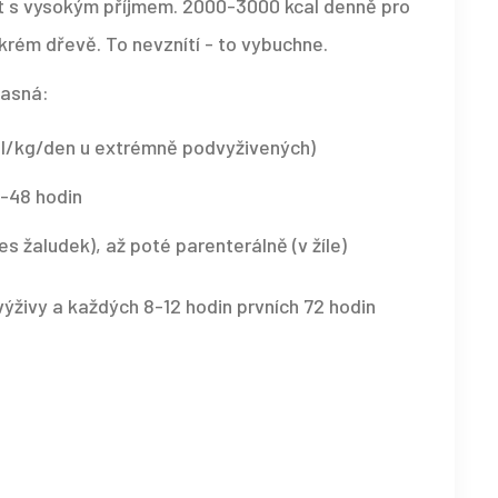
ačít s vysokým příjmem. 2000-3000 kcal denně pro
okrém dřevě. To nevznítí - to vybuchne.
jasná:
al/kg/den u extrémně podvyživených)
4-48 hodin
s žaludek), až poté parenterálně (v žíle)
 výživy a každých 8-12 hodin prvních 72 hodin