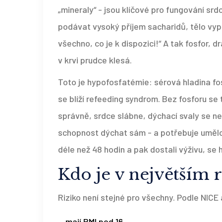
„mineraly“ - jsou klíčové pro fungování sr
podávat vysoký příjem sacharidů, tělo vypr
všechno, co je k dispozici!“ A tak fosfor, dr
v krvi prudce klesá.
Toto je hypofosfatémie: sérová hladina fosf
se blíží refeeding syndrom. Bez fosforu se
správně, srdce slábne, dýchací svaly se ne
schopnost dýchat sám - a potřebuje umělou 
déle než 48 hodin a pak dostali výživu, se 
Kdo je v největším r
Riziko není stejné pro všechny. Podle NICE a
mají BMI pod 16