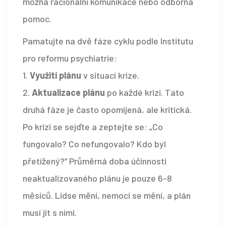
možná racionální komunikace nebo odborná
pomoc.
Pamatujte na dvě fáze cyklu podle Institutu
pro reformu psychiatrie:
1.
Využití plánu
v situaci krize.
2.
Aktualizace plánu
po každé krizi. Tato
druhá fáze je často opomíjená, ale kritická.
Po krizi se sejďte a zeptejte se: „Co
fungovalo? Co nefungovalo? Kdo byl
přetížený?“ Průměrná doba účinnosti
neaktualizovaného plánu je pouze 6-8
měsíců. Lidse mění, nemoci se mění, a plán
musí jít s nimi.