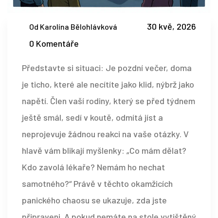
30 kvě, 2026
Od Karolína Bělohlávková
0 Komentáře
Představte si situaci: Je pozdní večer, doma
je ticho, které ale necítíte jako klid, nýbrž jako
napětí. Člen vaší rodiny, který se před týdnem
ještě smál, sedí v koutě, odmítá jíst a
neprojevuje žádnou reakci na vaše otázky. V
hlavě vám blikají myšlenky: „Co mám dělat?
Kdo zavolá lékaře? Nemám ho nechat
samotného?“ Právě v těchto okamžicích
panického chaosu se ukazuje, zda jste
připraveni. A pokud nemáte na stole vytištěný