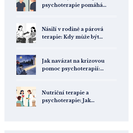
psychoterapie pomáhá
překonat zkreslené vnímání
těla
Násilí v rodině a párová
terapie: Kdy může být
společná léčba nebezpečná
Jak navázat na krizovou
pomoc psychoterapií:
Plynulý přechod do léčby
Nutriční terapie a
psychoterapie: Jak
multidisciplinární přístup
pomáhá při poruchách
příjmu potravy