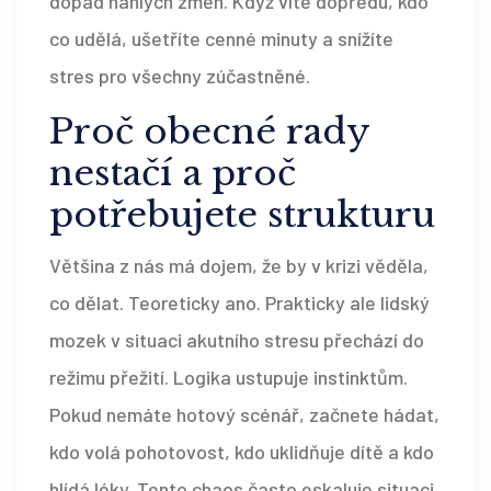
dopad náhlých změn. Když víte dopředu, kdo
co udělá, ušetříte cenné minuty a snížíte
stres pro všechny zúčastněné.
Proč obecné rady
nestačí a proč
potřebujete strukturu
Většina z nás má dojem, že by v krizi věděla,
co dělat. Teoreticky ano. Prakticky ale lidský
mozek v situaci akutního stresu přechází do
režimu přežití. Logika ustupuje instinktům.
Pokud nemáte hotový scénář, začnete hádat,
kdo volá pohotovost, kdo uklidňuje dítě a kdo
hlídá léky. Tento chaos často eskaluje situaci.