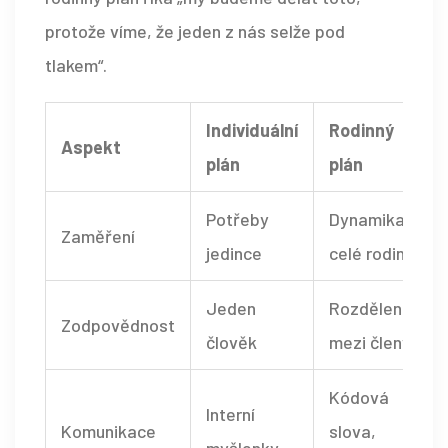
protože víme, že jeden z nás selže pod
tlakem“.
Individuální
Rodinný
Aspekt
plán
plán
Potřeby
Dynamika
Zaměření
jedince
celé rodiny
Jeden
Rozdělena
Zodpovědnost
člověk
mezi členy
Kódová
Interní
Komunikace
slova,
myšlenky