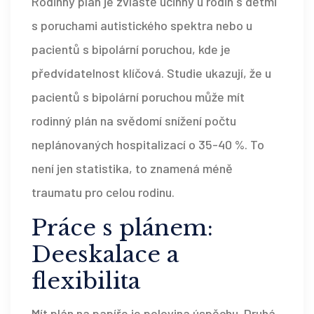
Rodinný plán je zvláště účinný u rodin s dětmi
s poruchami autistického spektra nebo u
pacientů s bipolární poruchou, kde je
předvídatelnost klíčová. Studie ukazují, že u
pacientů s bipolární poruchou může mít
rodinný plán na svědomí snížení počtu
neplánovaných hospitalizací o 35-40 %. To
není jen statistika, to znamená méně
traumatu pro celou rodinu.
Práce s plánem:
Deeskalace a
flexibilita
Mít plán na papíře je polovina úspěchu. Druhá