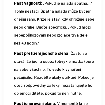
Past vágnosti:
„Pokud je nálada špatná…“
Tohle nestačí. Špatná nálada může být jen
dnešní ráno. Krize je stav, kdy ohrožuje sebe
nebo druhé. Buďte specifickí: „Pokud hrozí
sebepoškozování nebo izolace trvá déle
než 48 hodin.“
Past přetížení jednoho člena:
Často se
stává, že jedna osoba (obvykle matka) bere
na sebe všechno. To vede k vyhoření
pečujícího. Rozdělte úkoly striktně. Pokud je
otec zodpovědný za léky, nezatahujejte ho
do emocí dítěte, pokud to není nutné.
Past ignorování plánu:
V momentě krize