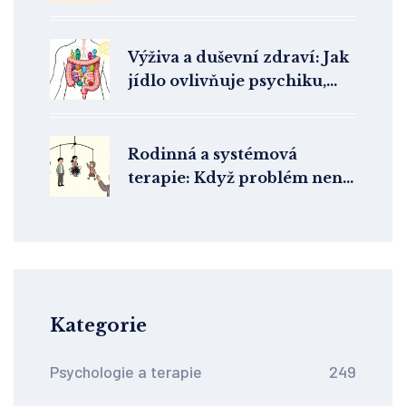
chodí na terapii a proč v ČR
Výživa a duševní zdraví: Jak
jídlo ovlivňuje psychiku,
náladu a energii
Rodinná a systémová
terapie: Když problém není
jen v jednotlivci
Kategorie
Psychologie a terapie
249