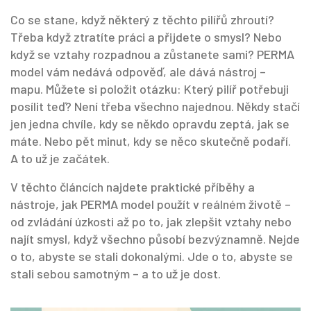
Co se stane, když některý z těchto pilířů zhroutí?
Třeba když ztratíte práci a přijdete o smysl? Nebo
když se vztahy rozpadnou a zůstanete sami? PERMA
model vám nedává odpověď, ale dává nástroj –
mapu. Můžete si položit otázku: Který pilíř potřebuji
posílit teď? Není třeba všechno najednou. Někdy stačí
jen jedna chvíle, kdy se někdo opravdu zeptá, jak se
máte. Nebo pět minut, kdy se něco skutečně podaří.
A to už je začátek.
V těchto článcích najdete praktické příběhy a
nástroje, jak PERMA model použít v reálném životě –
od zvládání úzkosti až po to, jak zlepšit vztahy nebo
najít smysl, když všechno působí bezvýznamně. Nejde
o to, abyste se stali dokonalými. Jde o to, abyste se
stali sebou samotným – a to už je dost.