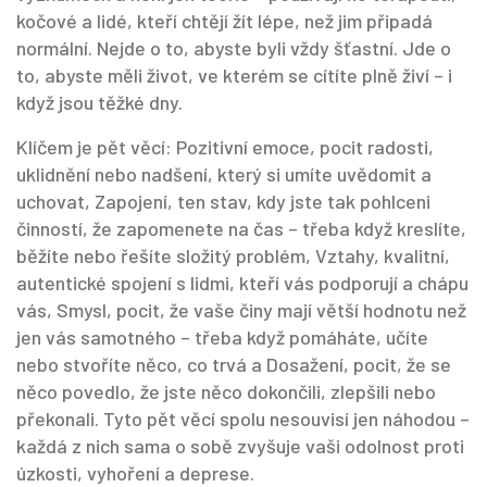
kočové a lidé, kteří chtějí žít lépe, než jim připadá
normální.
Nejde o to, abyste byli vždy šťastní. Jde o
to, abyste měli život, ve kterém se cítíte plně živí – i
když jsou těžké dny.
Klíčem je pět věcí:
Pozitivní emoce
,
pocit radosti,
uklidnění nebo nadšení, který si umíte uvědomit a
uchovat
,
Zapojení
,
ten stav, kdy jste tak pohlceni
činností, že zapomenete na čas – třeba když kreslíte,
běžíte nebo řešíte složitý problém
,
Vztahy
,
kvalitní,
autentické spojení s lidmi, kteří vás podporují a chápu
vás
,
Smysl
,
pocit, že vaše činy mají větší hodnotu než
jen vás samotného – třeba když pomáháte, učíte
nebo stvoříte něco, co trvá
a
Dosažení
,
pocit, že se
něco povedlo, že jste něco dokončili, zlepšili nebo
překonali
. Tyto pět věcí spolu nesouvisí jen náhodou –
každá z nich sama o sobě zvyšuje vaši odolnost proti
úzkosti, vyhoření a deprese.