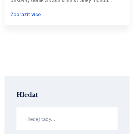
děkovný deník a vaše silné stránky mohou
změnit váš život.
Zobrazit více
Hledat