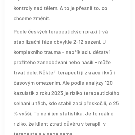
kontroly nad tělem. A to je přesně to, co
chceme změnit.
Podle českých terapeutických praxí trvá
stabilizační fáze obvykle 2-12 sezení. U
komplexního trauma - například u dětství
prožitého zanedbávání nebo násilí - může
trvat déle. Někteří terapeuti ji zkracují kvůli
časovým omezením. Ale podle analýzy 120
kazuistik z roku 2023 je riziko terapeutického
selhání u těch, kdo stabilizaci přeskočili, o 25
% vyšší. To není jen statistika. Je to reálné
riziko, že klient ztratí důvěru v terapii, v
terapeuta a v sebe sama.