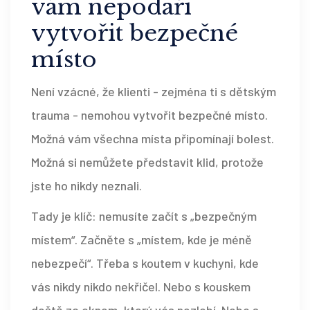
vám nepodaří
vytvořit bezpečné
místo
Není vzácné, že klienti - zejména ti s dětským
trauma - nemohou vytvořit bezpečné místo.
Možná vám všechna místa připomínají bolest.
Možná si nemůžete představit klid, protože
jste ho nikdy neznali.
Tady je klíč: nemusíte začít s „bezpečným
místem“. Začněte s „místem, kde je méně
nebezpečí“. Třeba s koutem v kuchyni, kde
vás nikdy nikdo nekřičel. Nebo s kouskem
deště za oknem, který vás nezlobí. Nebo s