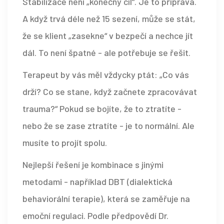
Stabilizace není „konečný cíl“. Je to příprava.
A když trvá déle než 15 sezení, může se stát,
že se klient „zasekne“ v bezpečí a nechce jít
dál. To není špatné - ale potřebuje se řešit.
Terapeut by vás měl vždycky ptát: „Co vás
drží? Co se stane, když začnete zpracovávat
trauma?“ Pokud se bojíte, že to ztratíte -
nebo že se zase ztratíte - je to normální. Ale
musíte to projít spolu.
Nejlepší řešení je kombinace s jinými
metodami - například DBT (dialektická
behaviorální terapie), která se zaměřuje na
emoční regulaci. Podle předpovědí Dr.