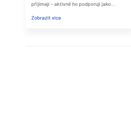
přijímají - aktivně ho podporují jako
součást procesu změny. Zjistěte, proč je
Zobrazit více
brečet v ordinaci přirozené a jak vede k
trvalým změnám.