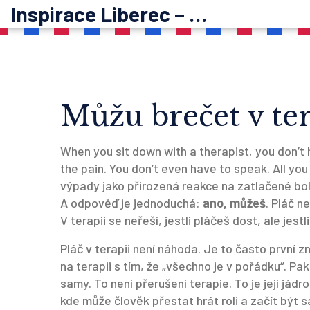
Inspirace Liberec – psychoterapie
Můžu brečet v ter
When you sit down with a therapist, you don’t 
the pain. You don’t even have to speak. All you
výpady jako přirozená reakce na zatlačené bo
A odpověď je jednoduchá:
ano, můžeš
. Pláč n
V terapii se neřeší, jestli pláčeš dost, ale jestli
Pláč v terapii není náhoda. Je to často první 
na terapii s tím, že „všechno je v pořádku“. Pak
samy. To není přerušení terapie. To je její jádro
kde může člověk přestat hrát roli a začít být