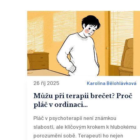
26 říj 2025
Karolína Bělohlávková
Můžu při terapii brečet? Proč
pláč v ordinaci
psychoterapeuta není slabost,
Pláč v psychoterapii není známkou
ale klíč k změně
slabosti, ale klíčovým krokem k hlubokému
porozumění sobě. Terapeuti ho nejen