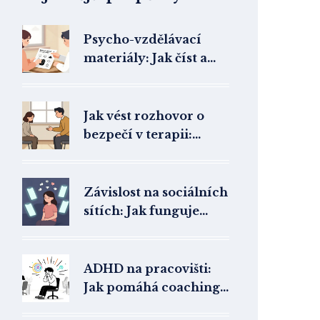
Psycho-vzdělávací
materiály: Jak číst a
využívat pracovní listy
v terapii
Jak vést rozhovor o
bezpečí v terapii:
Dohody a závazky
Závislost na sociálních
sítích: Jak funguje
terapie digitální
závislosti v ČR
ADHD na pracovišti:
Jak pomáhá coaching
a pracovní úpravy