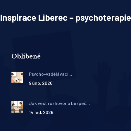
Inspirace Liberec – psychoterapie
Oblíbené
Psycho-vzdělávací
materiály: Jak číst a využívat
9 úno, 2026
pracovní listy v terapii
Jak vést rozhovor o bezpečí
v terapii: Dohody a závazky
14 led, 2026