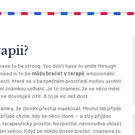
apii?
have to be strong. You don’t have to smile through
 need is to be
můžu brečet v terapii
,
emocionální
lesti, které se v bezpečném prostředí mohou uvolnit
.
ení známkou selhání. Je to znamení, že se něco mění.
 se dovoluješ cítit. A to je víc než dost.
známka, že člověk přestal maskovat. Mnoho lidí přijde
 přijde chvíle, kdy se něco zlomí — a slzy přijdou
.
terapeutický prostor
,
bezpečná, neosoudná oblast,
 sám sebou
.
Když se někdo dovolí brečet, znamená to,