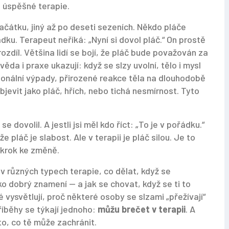
 úspěšné terapie.
ačátku, jiný až po deseti sezeních. Někdo pláče
řádku. Terapeut neříká: „Nyní si dovol pláč.“ On prostě
rozdíl. Většina lidí se bojí, že pláč bude považován za
věda i praxe ukazují: když se slzy uvolní, tělo i mysl
onální výpady
,
přirozené reakce těla na dlouhodobě
bjevit jako pláč, hřích, nebo tichá nesmírnost
.
Tyto
i se dovolil. A jestli jsi měl kdo říct: „To je v pořádku.“
 že pláč je slabost. Ale v terapii je pláč silou. Je to
í krok ke změně.
 v různých typech terapie, co dělat, když se
o dobrý znamení — a jak se chovat, když se ti to
 vysvětlují, proč některé osoby se slzami „přežívají“
říběhy se týkají jednoho:
můžu brečet v terapii
. A
to, co tě může zachránit.