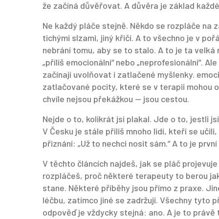
že začíná důvěřovat. A důvěra je základ každé
Ne každý pláče stejně. Někdo se rozpláče na z
tichými slzami, jiný křičí. A to všechno je v po
nebrání tomu, aby se to stalo. A to je ta velká 
„příliš emocionální“ nebo „neprofesionální“. Ale 
začínají uvolňovat i zatlačené myšlenky.
emoci
zatlačované pocity, které se v terapii mohou o
chvíle nejsou překážkou — jsou cestou.
Nejde o to, kolikrát jsi plakal. Jde o to, jestli js
V Česku je stále příliš mnoho lidí, kteří se učili,
přiznání: „Už to nechci nosit sám.“ A to je prvn
V těchto článcích najdeš, jak se pláč projevuje
rozpláčeš, proč některé terapeuty to berou jak
stane. Některé příběhy jsou přímo z praxe. Jiné
léčbu, zatímco jiné se zadržují. Všechny tyto p
odpověď je vždycky stejná: ano. A je to právě 