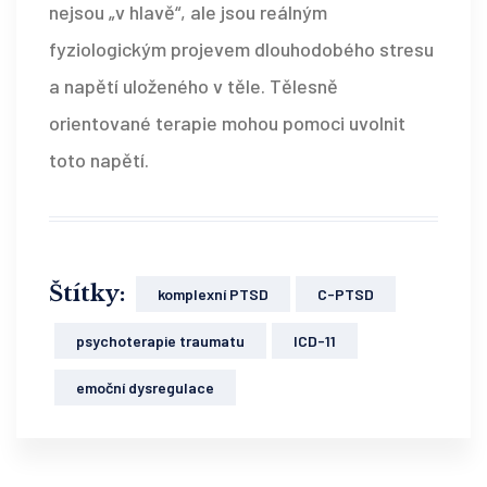
nejsou „v hlavě“, ale jsou reálným
fyziologickým projevem dlouhodobého stresu
a napětí uloženého v těle. Tělesně
orientované terapie mohou pomoci uvolnit
toto napětí.
Štítky:
komplexní PTSD
C-PTSD
psychoterapie traumatu
ICD-11
emoční dysregulace