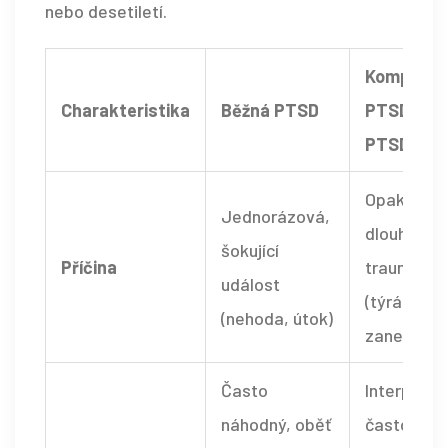
nebo desetiletí.
Komplexní
Charakteristika
Běžná PTSD
PTSD (C-
PTSD)
Opakovaná
Jednorázová,
dlouhodob
šokující
Příčina
traumatiz
událost
(týrání,
(nehoda, útok)
zanedbává
Často
Interperso
náhodný, oběť
často v ro