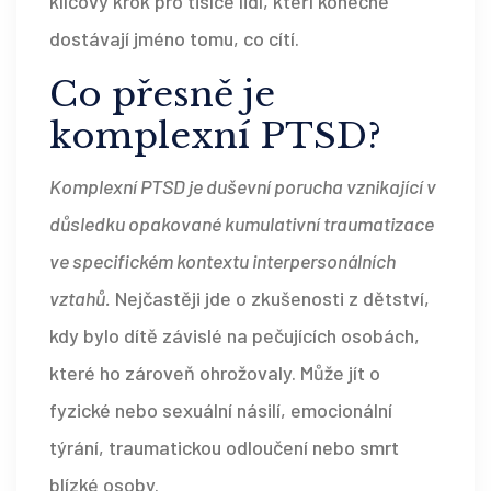
klíčový krok pro tisíce lidí, kteří konečně
dostávají jméno tomu, co cítí.
Co přesně je
komplexní PTSD?
Komplexní PTSD je duševní porucha vznikající v
důsledku opakované kumulativní traumatizace
ve specifickém kontextu interpersonálních
vztahů.
Nejčastěji jde o zkušenosti z dětství,
kdy bylo dítě závislé na pečujících osobách,
které ho zároveň ohrožovaly. Může jít o
fyzické nebo sexuální násilí, emocionální
týrání, traumatickou odloučení nebo smrt
blízké osoby.