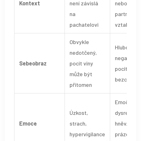
Kontext
není závislá
nebo
na
partnersk
pachatelovi
vztahu
Obvykle
Hluboce
nedotčený,
negativní,
Sebeobraz
pocit viny
pocit
může být
bezcennos
přítomen
Emoční
Úzkost,
dysregula
Emoce
strach,
hněv,
hypervigilance
prázdnota