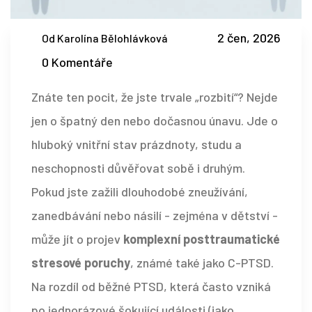
2 čen, 2026
Od Karolína Bělohlávková
0 Komentáře
Znáte ten pocit, že jste trvale „rozbití“? Nejde
jen o špatný den nebo dočasnou únavu. Jde o
hluboký vnitřní stav prázdnoty, studu a
neschopnosti důvěřovat sobě i druhým.
Pokud jste zažili dlouhodobé zneužívání,
zanedbávání nebo násilí - zejména v dětství -
může jít o projev
komplexní posttraumatické
stresové poruchy
, známé také jako
C-PTSD
.
Na rozdíl od běžné PTSD, která často vzniká
po jednorázové šokující události (jako