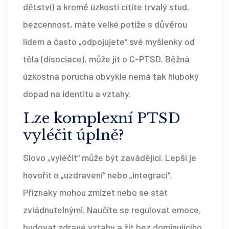
dětství) a kromě úzkosti cítíte trvalý stud,
bezcennost, máte velké potíže s důvěrou
lidem a často „odpojujete“ své myšlenky od
těla (disociace), může jít o C-PTSD. Běžná
úzkostná porucha obvykle nemá tak hluboký
dopad na identitu a vztahy.
Lze komplexní PTSD
vyléčit úplně?
Slovo „vyléčit“ může být zavádějící. Lepší je
hovořit o „uzdravení“ nebo „integraci“.
Příznaky mohou zmizet nebo se stát
zvládnutelnými. Naučíte se regulovat emoce,
budovat zdravé vztahy a žít bez dominujícího