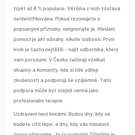
trpět až 8 % populace. Většina z nich zůstává
neidentifikována. Pokud rezonujete s
popsanými příznaky, neignorujte je. Hledání
pomoci je akt odvahy, nikoliv slabosti. První
krok je často nejtěžší - najít odborníka, který
vám porozumí. V Česku začínají vznikat
skupiny a komunity, kde si lidé sdílejí
zkušenosti a podporují se vzájemně. Tato
podpora může být stejně cenná jako
profesionální terapie.
Uzdravení není lineární. Budou dny, kdy se
budete cítit lépe, a dny, kdy vás minulost
znovu přepadne. Je to normální. Důležité je