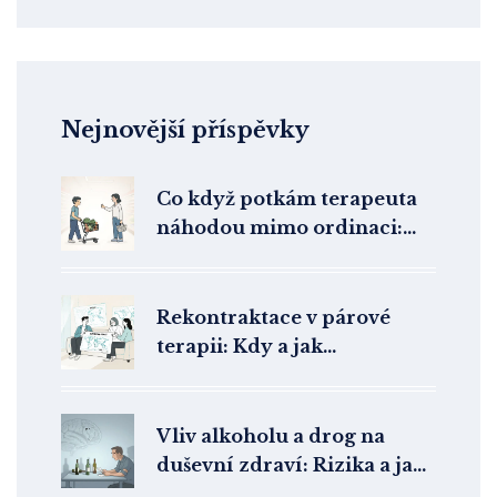
Nejnovější příspěvky
Co když potkám terapeuta
náhodou mimo ordinaci:
Jak se chovat a proč to
důležité je
Rekontraktace v párové
terapii: Kdy a jak
přenastavit cíle a formát
Vliv alkoholu a drog na
duševní zdraví: Rizika a jak
jim předcházet