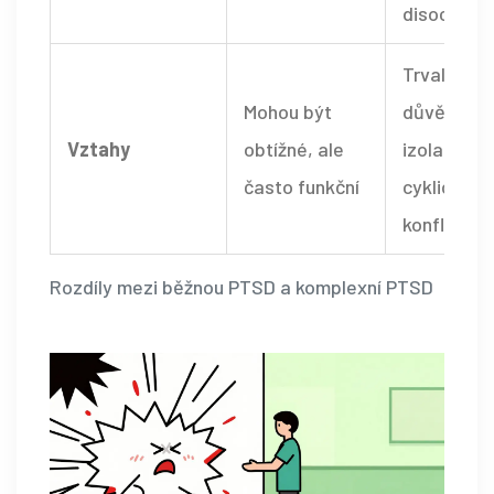
disociace
Trvalé pot
Mohou být
důvěrou,
Vztahy
obtížné, ale
izolace,
často funkční
cyklické
konflikty
Rozdíly mezi běžnou PTSD a komplexní PTSD