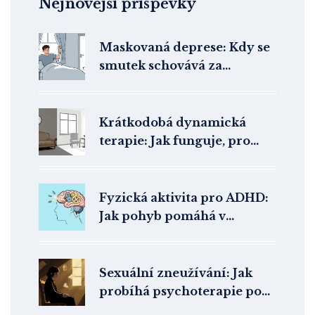
Nejnovější příspěvky
Maskovaná deprese: Kdy se
smutek schovává za
podrážděnost a únavu
Krátkodobá dynamická
terapie: Jak funguje, pro
koho je vhodná a co od ní
čekat
Fyzická aktivita pro ADHD:
Jak pohyb pomáhá v
psychoterapii
Sexuální zneužívání: Jak
probíhá psychoterapie po
sexuálním traumatu