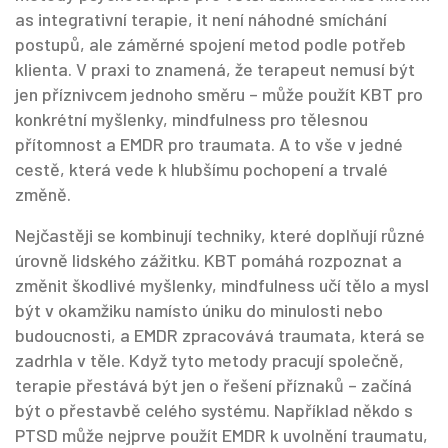
as
integrativní terapie
, it
není náhodné smíchání
postupů, ale záměrné spojení metod podle potřeb
klienta
.
V praxi to znamená, že terapeut nemusí být
jen příznivcem jednoho směru – může použít KBT pro
konkrétní myšlenky, mindfulness pro tělesnou
přítomnost a EMDR pro traumata. A to vše v jedné
cestě, která vede k hlubšímu pochopení a trvalé
změně.
Nejčastěji se kombinují techniky, které doplňují různé
úrovně lidského zážitku. KBT pomáhá rozpoznat a
změnit škodlivé myšlenky, mindfulness učí tělo a mysl
být v okamžiku namísto úniku do minulosti nebo
budoucnosti, a EMDR zpracovává traumata, která se
zadrhla v těle. Když tyto metody pracují společně,
terapie přestává být jen o řešení příznaků – začíná
být o přestavbě celého systému. Například někdo s
PTSD může nejprve použít EMDR k uvolnění traumatu,