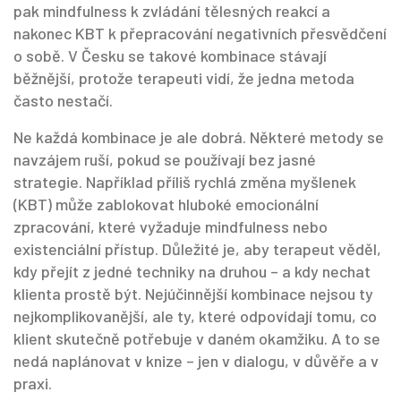
pak mindfulness k zvládání tělesných reakcí a
nakonec KBT k přepracování negativních přesvědčení
o sobě. V Česku se takové kombinace stávají
běžnější, protože terapeuti vidí, že jedna metoda
často nestačí.
Ne každá kombinace je ale dobrá. Některé metody se
navzájem ruší, pokud se používají bez jasné
strategie. Například příliš rychlá změna myšlenek
(KBT) může zablokovat hluboké emocionální
zpracování, které vyžaduje mindfulness nebo
existenciální přístup. Důležité je, aby terapeut věděl,
kdy přejít z jedné techniky na druhou – a kdy nechat
klienta prostě být. Nejúčinnější kombinace nejsou ty
nejkomplikovanější, ale ty, které odpovídají tomu, co
klient skutečně potřebuje v daném okamžiku. A to se
nedá naplánovat v knize – jen v dialogu, v důvěře a v
praxi.