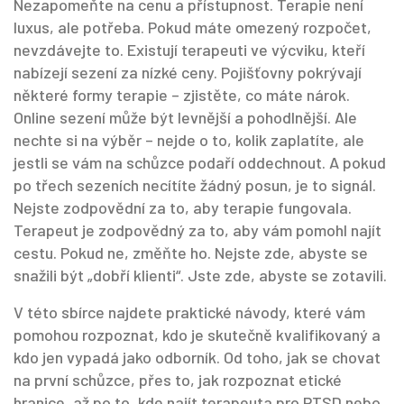
Nezapomeňte na cenu a přístupnost. Terapie není
luxus, ale potřeba. Pokud máte omezený rozpočet,
nevzdávejte to. Existují terapeuti ve výcviku, kteří
nabízejí sezení za nízké ceny. Pojišťovny pokrývají
některé formy terapie – zjistěte, co máte nárok.
Online sezení může být levnější a pohodlnější. Ale
nechte si na výběr – nejde o to, kolik zaplatíte, ale
jestli se vám na schůzce podaří oddechnout. A pokud
po třech sezeních necítíte žádný posun, je to signál.
Nejste zodpovědní za to, aby terapie fungovala.
Terapeut je zodpovědný za to, aby vám pomohl najít
cestu. Pokud ne, změňte ho. Nejste zde, abyste se
snažili být „dobří klienti“. Jste zde, abyste se zotavili.
V této sbírce najdete praktické návody, které vám
pomohou rozpoznat, kdo je skutečně kvalifikovaný a
kdo jen vypadá jako odborník. Od toho, jak se chovat
na první schůzce, přes to, jak rozpoznat etické
hranice, až po to, kde najít terapeuta pro PTSD nebo