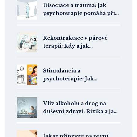
Disociace a trauma: Jak
psychoterapie pomáhá při
odpojení a amnézii
Rekontraktace v párové
terapii: Kdy a jak
přenastavit cíle a formát
Stimulancia a
psychoterapie: Jak
kombinovaný přístup
změnil léčbu ADHD v ČR
Vliv alkoholu a drog na
duševní zdraví: Rizika a jak
jim předcházet
Jak se připravit na první