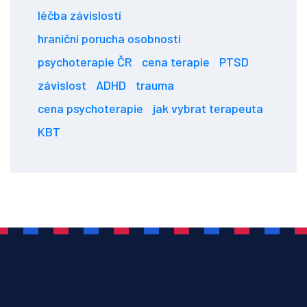
léčba závislostí
hraniční porucha osobnosti
psychoterapie ČR
cena terapie
PTSD
závislost
ADHD
trauma
cena psychoterapie
jak vybrat terapeuta
KBT