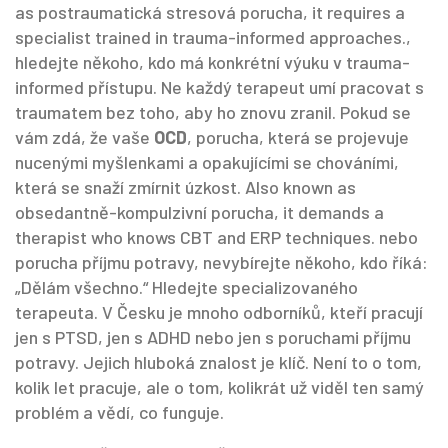
as
postraumatická stresová porucha
, it requires a
specialist trained in trauma-informed approaches.
,
hledejte někoho, kdo má konkrétní výuku v trauma-
informed přístupu. Ne každý terapeut umí pracovat s
traumatem bez toho, aby ho znovu zranil. Pokud se
vám zdá, že vaše
OCD
,
porucha, která se projevuje
nucenými myšlenkami a opakujícími se chováními,
která se snaží zmírnit úzkost
. Also known as
obsedantně-kompulzivní porucha
, it demands a
therapist who knows CBT and ERP techniques.
nebo
porucha příjmu potravy, nevybírejte někoho, kdo říká:
„Dělám všechno.“ Hledejte specializovaného
terapeuta. V Česku je mnoho odborníků, kteří pracují
jen s PTSD, jen s ADHD nebo jen s poruchami příjmu
potravy. Jejich hluboká znalost je klíč. Není to o tom,
kolik let pracuje, ale o tom, kolikrát už viděl ten samý
problém a vědí, co funguje.