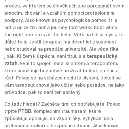
proces, ve kterém se člověk učí lépe porozumět svým
emocím, chování a vztahům pomocí profesionální
podpory
. Also known as
psychologická pomoc
, it is
not a quick fix, but a journey that works best when
the right person is at the helm.
Většina lidí si myslí, že
důležité je, jestli terapeut má deset let zkušeností
nebo studoval na prestižní univerzitě. Ale věda říká
jinak. Klíčem k úspěchu není titul, ale
terapeutický
vztah
,
kvalita spojení mezi klientem a terapeutem,
která umožňuje bezpečně prožívat bolest, změnu a
růst
.
Pokud se na schůzce necítíte slyšení, pokud se
vám terapeut chová jako učitel nebo poradce, ne jako
průvodce, pak to není ten správný.
Co tedy hledat? Začněte tím, co potřebujete. Pokud
trpíte
PTSD
,
komplexním traumatem, které
způsobuje opakující se vzpomínky, vyhýbání se a
přehnanou reakci na bezpečné situace
. Also known