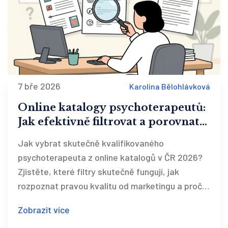
7 bře 2026
Karolína Bělohlávková
Online katalogy psychoterapeutů:
Jak efektivně filtrovat a porovnat
nabídky v ČR 2026
Jak vybrat skutečně kvalifikovaného
psychoterapeuta z online katalogů v ČR 2026?
Zjistěte, které filtry skutečně fungují, jak
rozpoznat pravou kvalitu od marketingu a proč
cena není ukazatelem kvality. Praktický
Zobrazit více
průvodce pro klienty, kteří už nechtějí hádat.