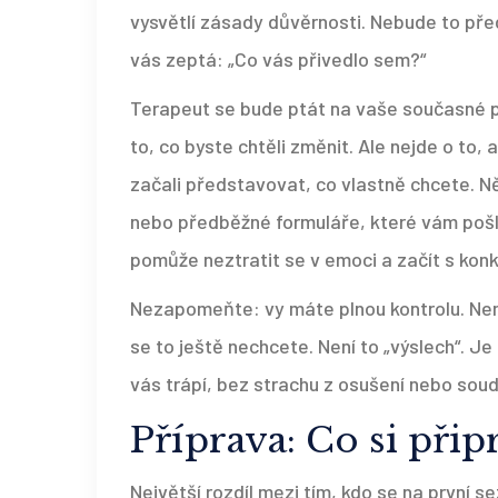
vysvětlí zásady důvěrnosti. Nebude to pře
vás zeptá: „Co vás přivedlo sem?“
Terapeut se bude ptát na vaše současné pot
to, co byste chtěli změnit. Ale nejde o to,
začali představovat, co vlastně chcete. N
nebo předběžné formuláře, které vám pošl
pomůže neztratit se v emoci a začít s konk
Nezapomeňte: vy máte plnou kontrolu. Nemu
se to ještě nechcete. Není to „výslech“. Je
vás trápí, bez strachu z osušení nebo soud
Příprava: Co si přip
Největší rozdíl mezi tím, kdo se na první seze