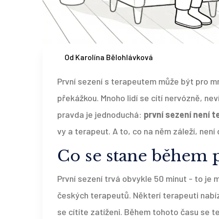
Od Karolína Bělohlávková
První sezení s terapeutem může být pro m
překážkou. Mnoho lidí se cítí nervózně, neví,
pravda je jednoduchá:
první sezení není t
vy a terapeut. A to, co na něm záleží, nen
Co se stane během 
První sezení trvá obvykle 50 minut - to je
českých terapeutů. Některí terapeuti nabíz
se cítíte zatíženi. Během tohoto času se te