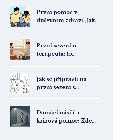
První pomoc v
duševním zdraví: Jak
pomoci člověku v
psychické krizi
První sezení u
terapeuta: 15
nejčastějších otázek a
odpovědí o terapii
Jak se připravit na
první sezení s
terapeutem: Praktický
návod pro klienty
Domácí násilí a
krizová pomoc: Kde
najít bezpečné útočiště
v České republice