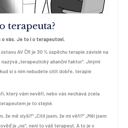
o terapeuta?
 o vás. Je to i o terapeutovi.
o ústavu AV ČR je 30 % úspěchu terapie závislé na
nazývá „terapeutický alianční faktor“. Jinými
okud si s ním nebudete cítit dobře, terapie
kaři, který vám nevěří, nebo vás nechává zcela
terapeutem je to stejné.
, že mě slyší?“ „Cítil jsem, že mi věří?“ „Měl jsem
ěď je „ne“, není to váš terapeut. A to je v