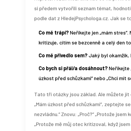
si předem vytvořili seznam témat, hodnotí 
podle dat z HledejPsychologa.cz. Jak se t
Co mě trápí?
Neříkejte jen „mám stres“. 
kritizuje, cítím se bezcenně a celý den t
Co mě přivedlo sem?
Jaký byl okamžik, k
Co bych si přál/a dosáhnout?
Neříkejte 
úzkost před schůzkami“ nebo „Chci mít sch
Tato tři otázky jsou základ. Ale můžete jít
„Mám úzkost před schůzkami“, zeptejte se:
nezvládnu.“ Znovu: „Proč?“ „Protože jsem kd
„Protože mě můj otec kritizoval, když jse