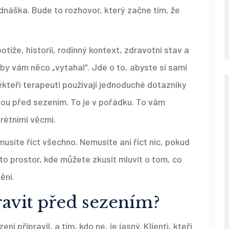
dnáška. Bude to rozhovor, který začne tím, že
íže, historii, rodinný kontext, zdravotní stav a
 aby vám něco „vytahal“. Jde o to, abyste si sami
ěkteří terapeuti používají jednoduché dotazníky
ou před sezením. To je v pořádku. To vám
rétními věcmi.
síte říct všechno. Nemusíte ani říct nic, pokud
 to prostor, kde můžete zkusit mluvit o tom, co
ění.
ravit před sezením?
ní připravil, a tím, kdo ne, je jasný. Klienti, kteří