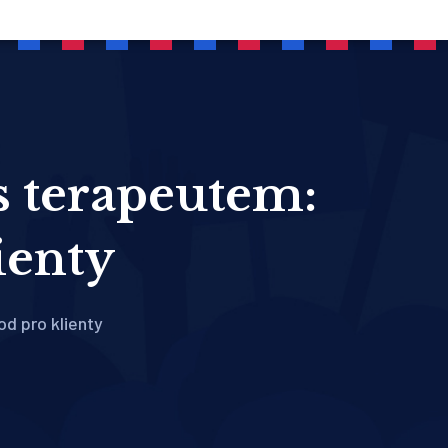
 s terapeutem:
ienty
od pro klienty