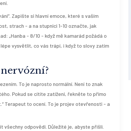
ení.
ní“. Zapište si hlavní emoce, které s vaším
t, strach - a na stupnici 1-10 označte, jak
klad: „Hanba - 8/10 - když mě kamarád požádá o
épe vysvětlit, co vás trápí, i když to slovy zatím
e nervózní?
sezením. To je naprosto normální. Není to znak
tého. Pokud se cítíte zatíženi, řekněte to přímo
.“ Terapeut to ocení. To je projev otevřenosti - a
 všechny odpovědi. Důležité je, abyste přišli.