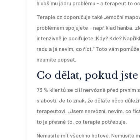
hlubšímu jádru problému - a terapeut to oc
Terapie.cz doporučuje také „emoční mapová
problémem spojujete - například hanba, zlos
intenzivně je pociťujete. Kdy? Kde? Napří
radu a já nevím, co říct.“ Toto vám pomůže l
neumíte popsat.
Co dělat, pokud jst
73 % klientů se cítí nervózně před prvním 
slabosti. Je to znak, že děláte něco důleži
terapeutovi. „Jsem nervózní, nevím, co říct
to je přesně to, co terapie potřebuje.
Nemusíte mít všechno hotové. Nemusíte mít