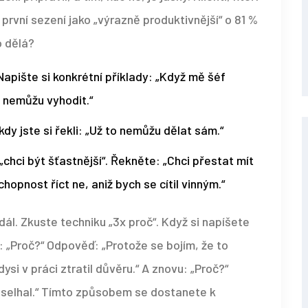
první sezení jako „výrazně produktivnější“ o 81 %
o dělá?
Napište si konkrétní příklady: „Když mě šéf
o nemůžu vyhodit.“
dy jste si řekli: „Už to nemůžu dělat sám.“
„chci být šťastnější“. Řekněte: „Chci přestat mít
opnost říct ne, aniž bych se cítil vinným.“
 dál. Zkuste techniku „3x proč“. Když si napíšete
 „Proč?“ Odpověď: „Protože se bojím, že to
ysi v práci ztratil důvěru.“ A znovu: „Proč?“
m selhal.“ Tímto způsobem se dostanete k