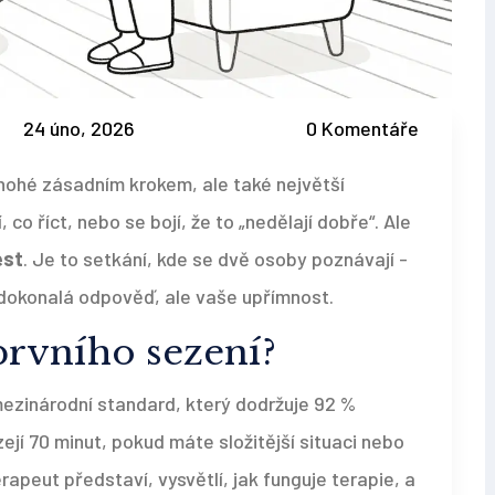
24 úno, 2026
0 Komentáře
nohé zásadním krokem, ale také největší
 co říct, nebo se bojí, že to „nedělají dobře“. Ale
est
. Je to setkání, kde se dvě osoby poznávají -
í dokonalá odpověď, ale vaše upřímnost.
prvního sezení?
 mezinárodní standard, který dodržuje 92 %
ejí 70 minut, pokud máte složitější situaci nebo
rapeut představí, vysvětlí, jak funguje terapie, a