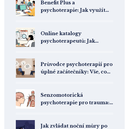
Benefit Plus a
psychoterapie: Jak využít
benefity zaměstnavatele na
duševní zdraví
Online katalogy
psychoterapeutů: Jak
efektivně filtrovat a
porovnat nabídky v ČR
2026
Průvodce psychoterapií pro
úplné začátečníky: Vše, co
potřebujete vědět o terapii
Senzomotorická
psychoterapie pro trauma:
Léčba přes tělo a somatické
prožívání
Jak zvládat noční můry po