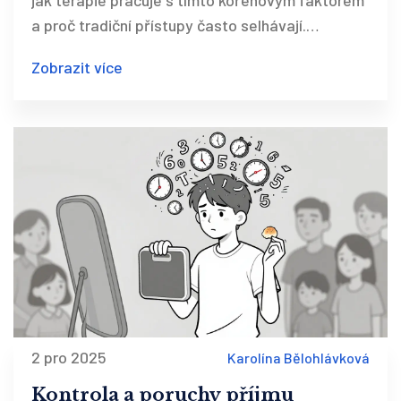
jak terapie pracuje s tímto kořenovým faktorem
a proč tradiční přístupy často selhávají.
Obsahuje praktické strategie a aktuální data z
Zobrazit více
ČR.
2 pro 2025
Karolína Bělohlávková
Kontrola a poruchy příjmu