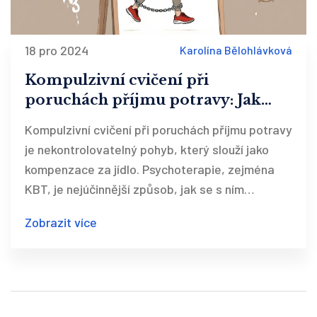
18 pro 2024
Karolína Bělohlávková
Kompulzivní cvičení při
poruchách příjmu potravy: Jak
psychoterapie pomáhá překonat
Kompulzivní cvičení při poruchách příjmu potravy
nekontrolovatelný pohyb
je nekontrolovatelný pohyb, který slouží jako
kompenzace za jídlo. Psychoterapie, zejména
KBT, je nejúčinnější způsob, jak se s ním
vypořádat. Zjistěte, jak funguje léčba a proč ji
Zobrazit více
nejde zvládnout sama.