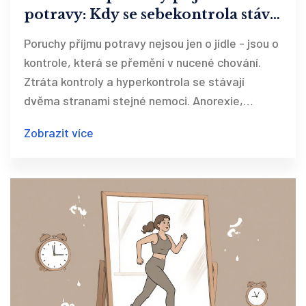
potravy: Kdy se sebekontrola stává
nemocí
Poruchy příjmu potravy nejsou jen o jídle - jsou o
kontrole, která se přemění v nucené chování.
Ztráta kontroly a hyperkontrola se stávají
dvěma stranami stejné nemoci. Anorexie,
bulimie a psychogenní přejídání mají jedno
Zobrazit více
společné: lidé hledají bezpečí v jídle, a přitom ho
zničí.