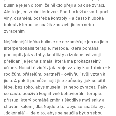
bulimie je jen o tom, že někdo přejí a pak se zvrací.
Ale to je jen vrchol ledovce. Pod tím leží úzkost, pocit
viny, osamění, potřeba kontroly – a často hluboká
bolest, kterou se snažíš zastavit jídlem nebo
zvracením.
Nejúčinnější léčba bulimie se nezaměřuje jen na jídlo.
interpersonální terapie
,
metoda, která pomáhá
pochopit, jak vztahy, konflikty a izolace ovlivňují
přejídání
je jedna z mála, která má prokazatelný
účinek. Naučí tě vidět, jak tvoje vztahy k ostatním – k
rodičům, přátelům, partneři – ovlivňují tvůj vztah k
jídlu. A pak ti pomůže najít jiné způsoby, jak se cítit
lépe, bez toho, abys musela jíst nebo zvracet. Taky
se často používá
kognitivně behaviorální terapie
,
přístup, který pomáhá změnit škodlivé myšlenky a
chování kolem jídla
. Nejde o to, abys se snažila být
„dokonalá“ – jde o to, abys se naučila být s sebou