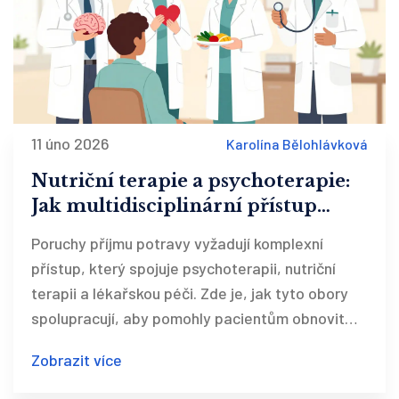
11 úno 2026
Karolína Bělohlávková
Nutriční terapie a psychoterapie:
Jak multidisciplinární přístup
pomáhá při poruchách příjmu
Poruchy příjmu potravy vyžadují komplexní
potravy
přístup, který spojuje psychoterapii, nutriční
terapii a lékařskou péči. Zde je, jak tyto obory
spolupracují, aby pomohly pacientům obnovit
zdravý vztah k jídlu a tělu.
Zobrazit více