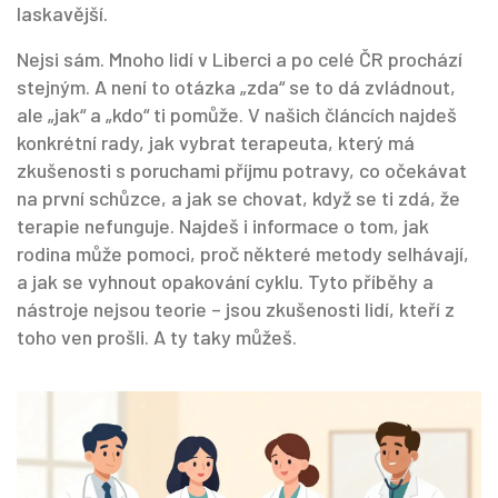
laskavější.
Nejsi sám. Mnoho lidí v Liberci a po celé ČR prochází
stejným. A není to otázka „zda“ se to dá zvládnout,
ale „jak“ a „kdo“ ti pomůže. V našich článcích najdeš
konkrétní rady, jak vybrat terapeuta, který má
zkušenosti s poruchami příjmu potravy, co očekávat
na první schůzce, a jak se chovat, když se ti zdá, že
terapie nefunguje. Najdeš i informace o tom, jak
rodina může pomoci, proč některé metody selhávají,
a jak se vyhnout opakování cyklu. Tyto příběhy a
nástroje nejsou teorie – jsou zkušenosti lidí, kteří z
toho ven prošli. A ty taky můžeš.