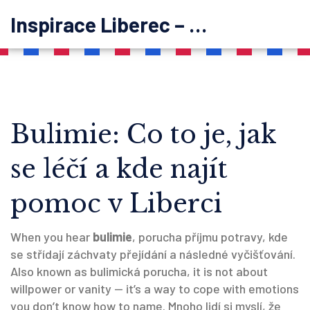
Inspirace Liberec – psychoterapie
Bulimie: Co to je, jak
se léčí a kde najít
pomoc v Liberci
When you hear
bulimie
,
porucha příjmu potravy, kde
se střídají záchvaty přejídání a následné vyčišťování
.
Also known as
bulimická porucha
, it is not about
willpower or vanity — it’s a way to cope with emotions
you don’t know how to name.
Mnoho lidí si myslí, že