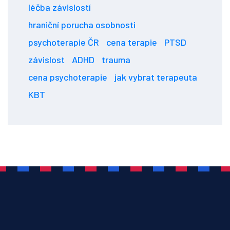
léčba závislostí
hraniční porucha osobnosti
psychoterapie ČR
cena terapie
PTSD
závislost
ADHD
trauma
cena psychoterapie
jak vybrat terapeuta
KBT