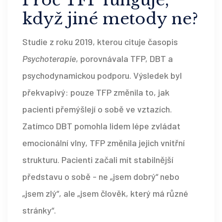
Proč TFP funguje,
když jiné metody ne?
Studie z roku 2019, kterou cituje časopis
Psychoterapie
, porovnávala TFP, DBT a
psychodynamickou podporu. Výsledek byl
překvapivý: pouze TFP změnila to, jak
pacienti přemýšlejí o sobě ve vztazích.
Zatímco DBT pomohla lidem lépe zvládat
emocionální vlny, TFP změnila jejich vnitřní
strukturu. Pacienti začali mít stabilnější
představu o sobě - ne „jsem dobrý“ nebo
„jsem zlý“, ale „jsem člověk, který má různé
stránky“.