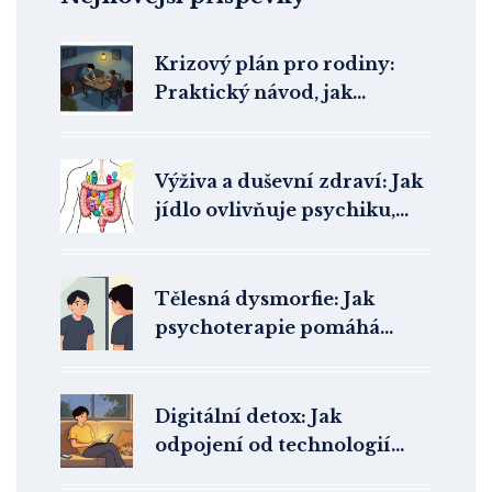
Krizový plán pro rodiny:
Praktický návod, jak
reagovat na psychickou
nouzi
Výživa a duševní zdraví: Jak
jídlo ovlivňuje psychiku,
náladu a energii
Tělesná dysmorfie: Jak
psychoterapie pomáhá
překonat zkreslené vnímání
těla
Digitální detox: Jak
odpojení od technologií
zlepší vaše duševní pohodu