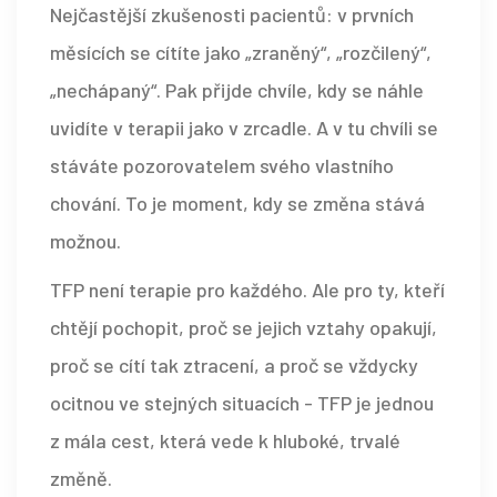
Nejčastější zkušenosti pacientů: v prvních
měsících se cítíte jako „zraněný“, „rozčilený“,
„nechápaný“. Pak přijde chvíle, kdy se náhle
uvidíte v terapii jako v zrcadle. A v tu chvíli se
stáváte pozorovatelem svého vlastního
chování. To je moment, kdy se změna stává
možnou.
TFP není terapie pro každého. Ale pro ty, kteří
chtějí pochopit, proč se jejich vztahy opakují,
proč se cítí tak ztracení, a proč se vždycky
ocitnou ve stejných situacích - TFP je jednou
z mála cest, která vede k hluboké, trvalé
změně.