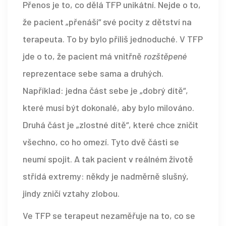
Přenos je to, co dělá TFP unikátní. Nejde o to,
že pacient „přenáší“ své pocity z dětství na
terapeuta. To by bylo příliš jednoduché. V TFP
jde o to, že pacient má vnitřně
rozštěpené
reprezentace sebe sama a druhých.
Například: jedna část sebe je „dobrý dítě“,
které musí být dokonalé, aby bylo milováno.
Druhá část je „zlostné dítě“, které chce zničit
všechno, co ho omezí. Tyto dvě části se
neumí spojit. A tak pacient v reálném životě
střídá extremy: někdy je nadměrně slušný,
jindy zničí vztahy zlobou.
Ve TFP se terapeut nezaměřuje na to, co se