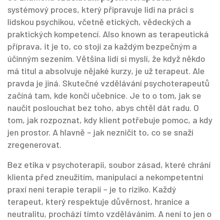
systémový proces, který připravuje lidi na práci s
lidskou psychikou, včetně etických, vědeckých a
praktických kompetencí
. Also known as
terapeutická
příprava
, it je to, co stojí za každým bezpečným a
účinným sezením.
Většina lidí si myslí, že když někdo
má titul a absolvuje nějaké kurzy, je už terapeut. Ale
pravda je jiná. Skutečné vzdělávání psychoterapeutů
začíná tam, kde končí učebnice. Je to o tom, jak se
naučit poslouchat bez toho, abys chtěl dát radu. O
tom, jak rozpoznat, kdy klient potřebuje pomoc, a kdy
jen prostor. A hlavně – jak nezničit to, co se snaží
zregenerovat.
Bez
etika v psychoterapii
,
soubor zásad, které chrání
klienta před zneužitím, manipulací a nekompetentní
praxí
není terapie terapií – je to riziko. Každý
terapeut, který respektuje důvěrnost, hranice a
neutralitu, prochází tímto vzděláváním. A není to jen o