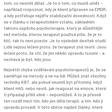
tom, co nesmíš dělat. Je to o tom, co musíš umět –
například rozpoznat, kdy je klient připraven na EMDR,
a kdy potřebuje nejdřív stabilizační dovednosti. Když
se v článku o
terapeutickém vztahu
,
základním
faktoru úspěchu psychoterapie, který je důležitější
než metoda, kterou terapeut používá
píše, že je to
klíč, tak to není poezie. Je to výsledek desítek studií.
Lidé nejsou léčeni proto, že terapeut zná teorii. Jsou
léčeni proto, že cítí, že jim někdo opravdu rozumí – a
nechává je být, kdo jsou.
Největší chyba vzdělávání psychoterapeutů je, že se
zaměřuje na metody a ne na lidi. Můžeš znát všechny
techniky KBT, ale pokud neumíš být přítomný, když
klient mlčí, nebo nevíš, jak reagovat na emoce, které
ti připadají příliš silné – nepomůžeš. A to je přesně
ten rozdíl mezi tím, kdo jen dělá terapii, a tím, kdo ji
opravdu provádí. V této sbírce najdeš články, které