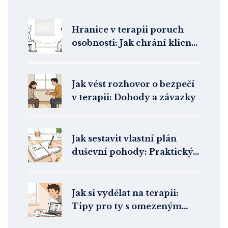
metoda skutečně pomáhá
Hranice v terapii poruch
osobnosti: Jak chrání klienta
i terapeuta
Jak vést rozhovor o bezpečí
v terapii: Dohody a závazky
Jak sestavit vlastní plán
duševní pohody: Praktický
návod k prevenci krizí a
každodennímu zotavení
Jak si vydělat na terapii:
Tipy pro ty s omezeným
rozpočtem na duševní