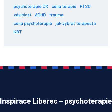
psychoterapie ČR
cena terapie
PTSD
závislost
ADHD
trauma
cena psychoterapie
jak vybrat terapeuta
KBT
Inspirace Liberec – psychoterapie