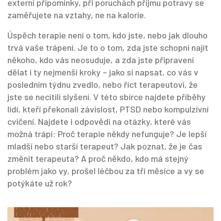
externí připomínky, při poruchách příjmu potravy se
zaměřujete na vztahy, ne na kalorie.
Úspěch terapie není o tom, kdo jste, nebo jak dlouho
trvá vaše trápení. Je to o tom, zda jste schopni najít
někoho, kdo vás neosuduje, a zda jste připraveni
dělat i ty nejmenší kroky – jako si napsat, co vás v
posledním týdnu zvedlo, nebo říct terapeutovi, že
jste se necítili slyšení. V této sbírce najdete příběhy
lidí, kteří překonali závislost, PTSD nebo kompulzivní
cvičení. Najdete i odpovědi na otázky, které vás
možná trápí: Proč terapie někdy nefunguje? Je lepší
mladší nebo starší terapeut? Jak poznat, že je čas
změnit terapeuta? A proč někdo, kdo má stejný
problém jako vy, prošel léčbou za tři měsíce a vy se
potýkáte už rok?