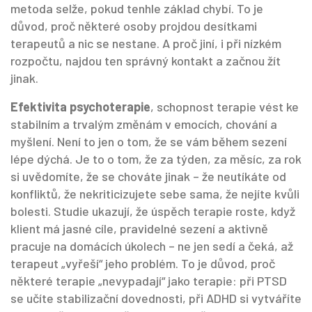
metoda selže, pokud tenhle základ chybí. To je
důvod, proč některé osoby projdou desítkami
terapeutů a nic se nestane. A proč jiní, i při nízkém
rozpočtu, najdou ten správný kontakt a začnou žít
jinak.
Efektivita psychoterapie
,
schopnost terapie vést ke
stabilním a trvalým změnám v emocích, chování a
myšlení
.
Není to jen o tom, že se vám během sezení
lépe dýchá. Je to o tom, že za týden, za měsíc, za rok
si uvědomíte, že se chováte jinak – že neutíkáte od
konfliktů, že nekriticizujete sebe sama, že nejíte kvůli
bolesti. Studie ukazují, že úspěch terapie roste, když
klient má jasné cíle, pravidelné sezení a aktivně
pracuje na domácích úkolech – ne jen sedí a čeká, až
terapeut „vyřeší“ jeho problém. To je důvod, proč
některé terapie „nevypadají“ jako terapie: při PTSD
se učíte stabilizační dovednosti, při ADHD si vytváříte