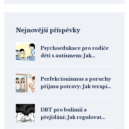
Nejnovější příspěvky
Psychoedukace pro rodiče
dětí s autismem: Jak
pochopit spektrum a najít
správnou podporu
Perfekcionismus a poruchy
příjmu potravy: Jak terapie
pracuje s kořenovou
příčinou
DBT pro bulimii a
přejídání: Jak regulovat
emoce a zastavit záchvaty