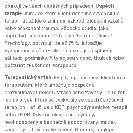
opakují ve všech úspěšných případech.
Úspěch
terapie
,
míra, ve které klient dosáhne svých cílů v
terapii, ať už jde o zmírnění úzkosti, zlepšení vztahů
nebo překonání trauma
.
Vědecké studie, jako
například ta z
Journal of Consulting and Clinical
Psychology
, potvrzují, že až 75 % lidí zažije
významnou změnu – ale jen pokud jsou splněny
základní podmínky. A ty nejsou v ceně, titulech nebo
počtu let zkušeností terapeuta.
Terapeutický vztah
,
kvalita spojení mezi klientem a
terapeutem, které umožňuje bezpečně
prozkoumávat bolest, strach nebo závady
.
Je to ten
jediný prvek, který se vyskytuje ve všech úspěšných
terapiích – ať už jde o KBT, psychodynamickou terapii
nebo EMDR. Když se člověk cítí slyšený,
neohodnocený a bezpečně podporovaný, mozek
začne být otevřený ke změně. Naopak, i nejlepší