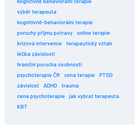
kognitivně behaviorální terapie
výběr terapeuta
kognitivně-behaviorální terapie
poruchy příjmu potravy
online terapie
krizová intervence
terapeutický vztah
léčba závislostí
hraniční porucha osobnosti
psychoterapie ČR
cena terapie
PTSD
závislost
ADHD
trauma
cena psychoterapie
jak vybrat terapeuta
KBT