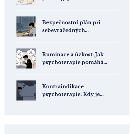
Bezpečnostní plán při
sebevražedných
myšlenkách: Jak ho vytvořit
a kdy použít
Ruminace a úzkost: Jak
psychoterapie pomáhá
zastavit kolotoč přemítání
Kontraindikace
psychoterapie: Kdy je
vhodnější hospitalizace
nebo jiná péče