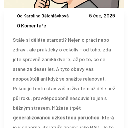
6 čec, 2026
Od Karolína Bělohlávková
0 Komentáře
Stále si děláte starosti? Nejen o práci nebo
zdraví, ale prakticky o cokoliv - od toho, zda
jste správně zamkli dveře, až po to, co se
stane za deset let. A tyto obavy vás
neopouštějí ani když se snažíte relaxovat.
Pokud je tento stav vaším životem už déle než
půl roku, pravděpodobně nesouvisíte jen s
běžným stresem. Můžete trpět
generalizovanou úzkostnou poruchou
, která
je v odborné literatuře známá jako
GAD
. Je to