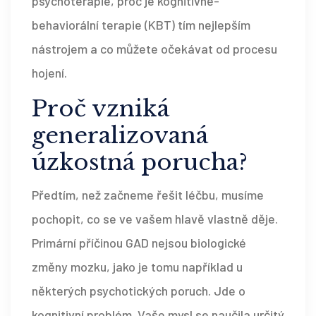
psychoterapie, proč je kognitivně-
behaviorální terapie (KBT) tím nejlepším
nástrojem a co můžete očekávat od procesu
hojení.
Proč vzniká
generalizovaná
úzkostná porucha?
Předtím, než začneme řešit léčbu, musíme
pochopit, co se ve vašem hlavě vlastně děje.
Primární příčinou GAD nejsou biologické
změny mozku, jako je tomu například u
některých psychotických poruch. Jde o
kognitivní problém. Vaše mysl se naučila určitý