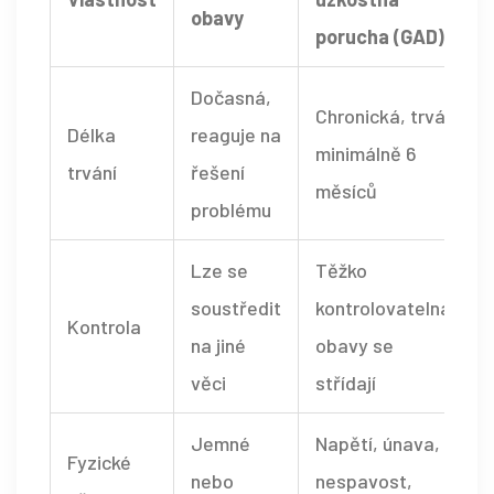
obavy
porucha (GAD)
Dočasná,
Chronická, trvá
Délka
reaguje na
minimálně 6
trvání
řešení
měsíců
problému
Lze se
Těžko
soustředit
kontrolovatelná,
Kontrola
na jiné
obavy se
věci
střídají
Jemné
Napětí, únava,
Fyzické
nebo
nespavost,