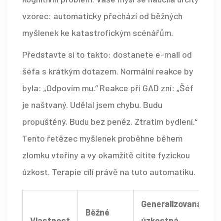
vzorec: automaticky přechází od běžných
myšlenek ke katastrofickým scénářům.
Představte si to takto: dostanete e-mail od
šéfa s krátkým dotazem. Normální reakce by
byla: „Odpovím mu.“ Reakce při GAD zní: „Šéf
je naštvaný. Udělal jsem chybu. Budu
propuštěný. Budu bez peněz. Ztratím bydlení.“
Tento řetězec myšlenek proběhne během
zlomku vteřiny a vy okamžitě cítíte fyzickou
úzkost. Terapie cílí právě na tuto automatiku.
Generalizovaná
Běžné
Vlastnost
úzkostná