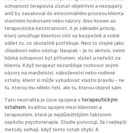
schopnost terapeuta zůstat objektivní a nezaujatý,
aniž by zasahoval do emocionálního procesu klienta
vlastními hodnotami nebo názory
. Also known as
terapeutická bezstrannost
, it je základní princip,
který umožňuje klientovi cítit se bezpečně a volně
sdílet to, co skutečně potřebuje.
Není to stejné jako
chladnost nebo odstup. Naopak – je to aktivní, velmi
lidská schopnost být přítomen, slyšet a neřešit za
klienta. Když terapeut nezatěžuje rozhovor svými
názory na manželství, náboženství nebo rodinné
vztahy, klient si může vybudovat vlastní pravdu – ne
tu, kterou mu někdo řekl, ale tu, kterou objevil sám.
Tato neutralita je úzce spojená s
terapeutickým
vztahem
,
kvalitou spojení mezi klientem a
terapeutem, které je nejdůležitějším faktorem
úspěchu psychoterapie
. Studie potvrzují, že i nejlepší
metody selhají, když tento vztah chybí. A