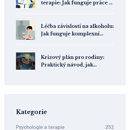
terapie: Jak funguje práce s
více lidmi na dálku
Léčba závislosti na alkoholu:
Jak funguje komplexní
psychoterapie a co od ní
čekat
Krizový plán pro rodiny:
Praktický návod, jak
reagovat na psychickou
nouzi
Kategorie
Psychologie a terapie
252