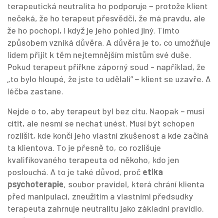
terapeutická neutralita ho podporuje – protože klient
nečeká, že ho terapeut přesvědčí, že má pravdu, ale
že ho pochopí, i když je jeho pohled jiný. Tímto
způsobem vzniká důvěra. A důvěra je to, co umožňuje
lidem přijít k těm nejtemnějším místům své duše.
Pokud terapeut přiřkne záporný soud – například, že
„to bylo hloupé, že jste to udělali“ – klient se uzavře. A
léčba zastane.
Nejde o to, aby terapeut byl bez citu. Naopak – musí
cítit, ale nesmí se nechat unést. Musí být schopen
rozlišit, kde končí jeho vlastní zkušenost a kde začíná
ta klientova. To je přesně to, co rozlišuje
kvalifikovaného terapeuta od někoho, kdo jen
poslouchá. A to je také důvod, proč
etika
psychoterapie
,
soubor pravidel, která chrání klienta
před manipulací, zneužitím a vlastními předsudky
terapeuta
zahrnuje neutralitu jako základní pravidlo.