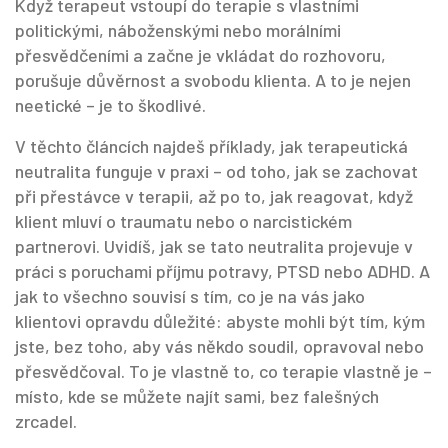
Když terapeut vstoupí do terapie s vlastními
politickými, náboženskými nebo morálními
přesvědčeními a začne je vkládat do rozhovoru,
porušuje důvěrnost a svobodu klienta. A to je nejen
neetické – je to škodlivé.
V těchto článcích najdeš příklady, jak terapeutická
neutralita funguje v praxi – od toho, jak se zachovat
při přestávce v terapii, až po to, jak reagovat, když
klient mluví o traumatu nebo o narcistickém
partnerovi. Uvidíš, jak se tato neutralita projevuje v
práci s poruchami příjmu potravy, PTSD nebo ADHD. A
jak to všechno souvisí s tím, co je na vás jako
klientovi opravdu důležité: abyste mohli být tím, kým
jste, bez toho, aby vás někdo soudil, opravoval nebo
přesvědčoval. To je vlastně to, co terapie vlastně je –
místo, kde se můžete najít sami, bez falešných
zrcadel.