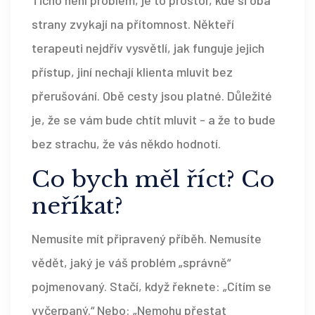
Ticho není problém, je to prostor, kde si oba
strany zvykají na přítomnost. Někteří
terapeuti nejdřív vysvětlí, jak funguje jejich
přístup, jiní nechají klienta mluvit bez
přerušování. Obě cesty jsou platné. Důležité
je, že se vám bude chtít mluvit - a že to bude
bez strachu, že vás někdo hodnotí.
Co bych měl říct? Co
neříkat?
Nemusíte mít připravený příběh. Nemusíte
vědět, jaký je váš problém „správně“
pojmenovaný. Stačí, když řeknete: „Cítím se
vyčerpaný.“ Nebo: „Nemohu přestat