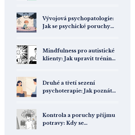
a školu
Vývojová psychopatologie:
Jak se psychické poruchy
projevují u dětí a
dospívajících
Mindfulness pro autistické
klienty: Jak upravit trénink
všímavosti u PAS
Druhé a třetí sezení
psychoterapie: Jak poznáte,
že terapie funguje?
Kontrola a poruchy příjmu
potravy: Kdy se
sebekontrola stává nemocí