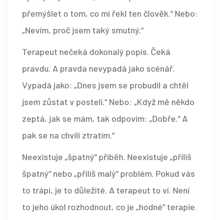
přemýšlet o tom, co mi řekl ten člověk.“ Nebo:
„Nevím, proč jsem taký smutný.“
Terapeut nečeká dokonalý popis. Čeká
pravdu. A pravda nevypadá jako scénář.
Vypadá jako: „Dnes jsem se probudil a chtěl
jsem zůstat v posteli.“ Nebo: „Když mě někdo
zeptá, jak se mám, tak odpovím: „Dobře.“ A
pak se na chvíli ztratím.“
Neexistuje „špatný“ příběh. Neexistuje „příliš
špatný“ nebo „příliš malý“ problém. Pokud vás
to trápí, je to důležité. A terapeut to ví. Není
to jeho úkol rozhodnout, co je „hodné“ terapie.