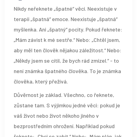
Nikdy neřeknete „špatné“ věci. Neexistuje v
terapii „špatná“ emoce. Neexistuje „špatná“
myšlenka. Ani „špatný“ pocity. Pokud řeknete:
„Mám závist k mé sestře.“ Nebo: „Chtěl jsem,
aby měl ten člověk nějakou záležitost.“ Nebo:
„Někdy jsem se cítil, že bych rád zmizel.“ - to
není známka špatného člověka. To je známka
člověka, který přežívá.
Důvěrnost je základ. Všechno, co řeknete,
zůstane tam. S výjimkou jedné věci: pokud je
váš život nebo život někoho jiného v
bezprostředním ohrožení. Například pokud
řeknete: „Chci se zabít.“ Nebo: „Mám plán, jak