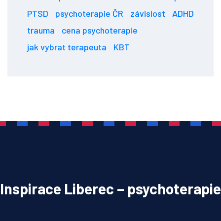
PTSD
psychoterapie ČR
závislost
ADHD
trauma
cena psychoterapie
jak vybrat terapeuta
KBT
Inspirace Liberec – psychoterapie