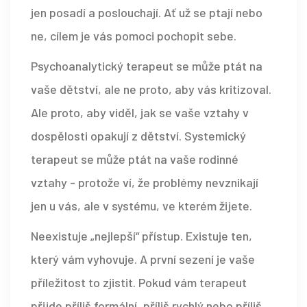
jen posadí a poslouchají. Ať už se ptají nebo
ne, cílem je vás pomoci pochopit sebe.
Psychoanalytický terapeut se může ptát na
vaše dětství, ale ne proto, aby vás kritizoval.
Ale proto, aby viděl, jak se vaše vztahy v
dospělosti opakují z dětství. Systemický
terapeut se může ptát na vaše rodinné
vztahy - protože ví, že problémy nevznikají
jen u vás, ale v systému, ve kterém žijete.
Neexistuje „nejlepší“ přístup. Existuje ten,
který vám vyhovuje. A první sezení je vaše
příležitost to zjistit. Pokud vám terapeut
přijde příliš formální, příliš rychlý nebo příliš