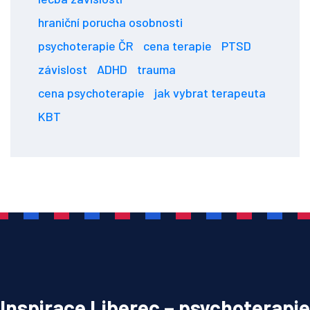
hraniční porucha osobnosti
psychoterapie ČR
cena terapie
PTSD
závislost
ADHD
trauma
cena psychoterapie
jak vybrat terapeuta
KBT
Inspirace Liberec – psychoterapie