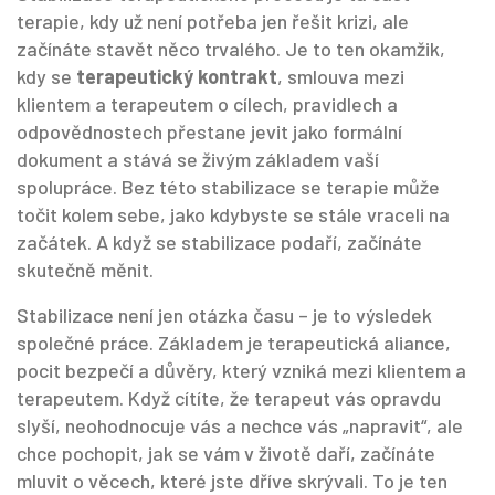
terapie, kdy už není potřeba jen řešit krizi, ale
začínáte stavět něco trvalého. Je to ten okamžik,
kdy se
terapeutický kontrakt
,
smlouva mezi
klientem a terapeutem o cílech, pravidlech a
odpovědnostech
přestane jevit jako formální
dokument a stává se živým základem vaší
spolupráce. Bez této stabilizace se terapie může
točit kolem sebe, jako kdybyste se stále vraceli na
začátek. A když se stabilizace podaří, začínáte
skutečně měnit.
Stabilizace není jen otázka času – je to výsledek
společné práce. Základem je
terapeutická aliance
,
pocit bezpečí a důvěry, který vzniká mezi klientem a
terapeutem
. Když cítíte, že terapeut vás opravdu
slyší, neohodnocuje vás a nechce vás „napravit“, ale
chce pochopit, jak se vám v životě daří, začínáte
mluvit o věcech, které jste dříve skrývali. To je ten