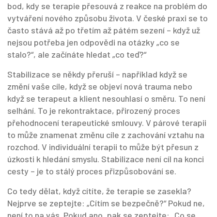
bod, kdy se terapie přesouvá z reakce na problém do
vytváření nového způsobu života. V české praxi se to
často stává až po třetím až pátém sezení – když už
nejsou potřeba jen odpovědi na otázky „co se
stalo?“, ale začínáte hledat „co teď?“
Stabilizace se někdy přeruší – například když se
změní vaše cíle, když se objeví nová trauma nebo
když se terapeut a klient nesouhlasí o směru. To není
selhání. To je
rekontraktace
,
přirozený proces
přehodnocení terapeutické smlouvy
. V párové terapii
to může znamenat změnu cíle z zachování vztahu na
rozchod. V individuální terapii to může být přesun z
úzkosti k hledání smyslu. Stabilizace není cíl na konci
cesty – je to stálý proces přizpůsobování se.
Co tedy dělat, když cítíte, že terapie se zasekla?
Nejprve se zeptejte: „Cítím se bezpečně?“ Pokud ne,
není to na vás. Pokud ano, pak se zeptejte: „Co se