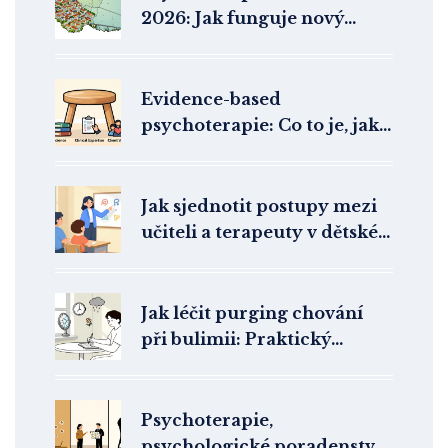
2026: Jak funguje nový
systém péče a kde najít
pomoc
Evidence-based
psychoterapie: Co to je, jak
funguje v praxi a proč se jí
vyhýbá
Jak sjednotit postupy mezi
učiteli a terapeuty v dětské
terapii
Jak léčit purging chování
při bulimii: Praktický
přístup k překonání
kompenzačních návyků
Psychoterapie,
psychologické poradenství