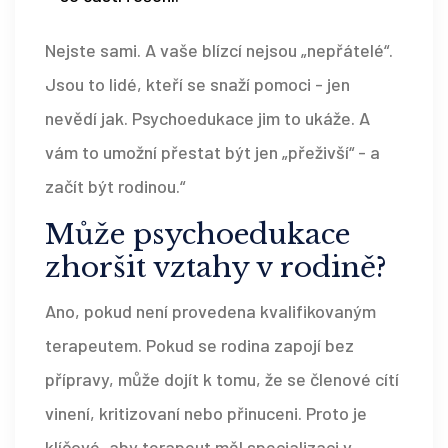
Nejste sami. A vaše blízcí nejsou „nepřátelé“.
Jsou to lidé, kteří se snaží pomoci - jen
nevědí jak. Psychoedukace jim to ukáže. A
vám to umožní přestat být jen „přeživší“ - a
začít být rodinou.“
Může psychoedukace
zhoršit vztahy v rodině?
Ano, pokud není provedena kvalifikovaným
terapeutem. Pokud se rodina zapojí bez
přípravy, může dojít k tomu, že se členové cítí
vinení, kritizovaní nebo přinuceni. Proto je
klíčové, aby terapeut měl specializaci v