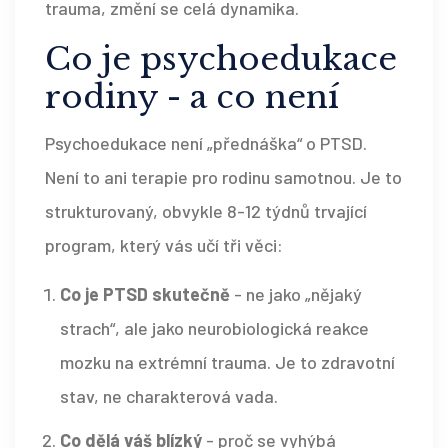
trauma, změní se celá dynamika.
Co je psychoedukace
rodiny - a co není
Psychoedukace není „přednáška“ o PTSD.
Není to ani terapie pro rodinu samotnou. Je to
strukturovaný, obvykle 8-12 týdnů trvající
program, který vás učí tři věci:
Co je PTSD skutečně
- ne jako „nějaký
strach“, ale jako neurobiologická reakce
mozku na extrémní trauma. Je to zdravotní
stav, ne charakterová vada.
Co dělá váš blízký
- proč se vyhýbá