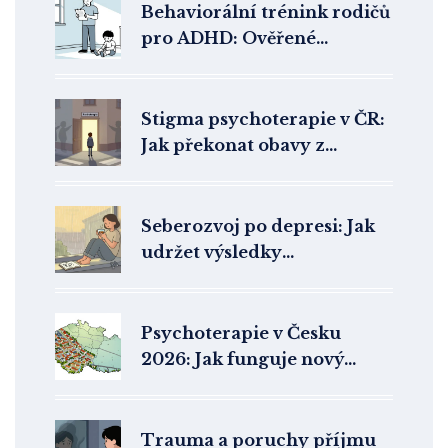
Behaviorální trénink rodičů
pro ADHD: Ověřené
strategie, které fungují
Stigma psychoterapie v ČR:
Jak překonat obavy z
vyhledání pomoci
Seberozvoj po depresi: Jak
udržet výsledky
psychoterapie dlouhodobě
Psychoterapie v Česku
2026: Jak funguje nový
systém péče a kde najít
pomoc
Trauma a poruchy příjmu