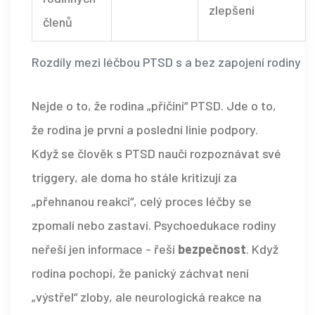
zlepšení
členů
Rozdíly mezi léčbou PTSD s a bez zapojení rodiny
Nejde o to, že rodina „příčiní“ PTSD. Jde o to,
že rodina je první a poslední linie podpory.
Když se člověk s PTSD naučí rozpoznávat své
triggery, ale doma ho stále kritizují za
„přehnanou reakci“, celý proces léčby se
zpomalí nebo zastaví. Psychoedukace rodiny
neřeší jen informace - řeší
bezpečnost
. Když
rodina pochopí, že panický záchvat není
„výstřel“ zloby, ale neurologická reakce na