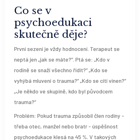
Co se v
psychoedukaci
skutečně děje?
První sezení je vždy hodnocení. Terapeut se
neptá jen „jak se máte?“. Ptá se: „Kdo v
rodině se snaží všechno řídit?“ „Kdo se
vyhýbá mluvení o trauma?“ „Kdo se cítí vinen?“
„Je někdo ve skupině, kdo byl původcem
trauma?“
Problém: Pokud trauma způsobil člen rodiny -
třeba otec, manžel nebo bratr - úspěšnost
psychoedukace klesá na 45 %. V takových