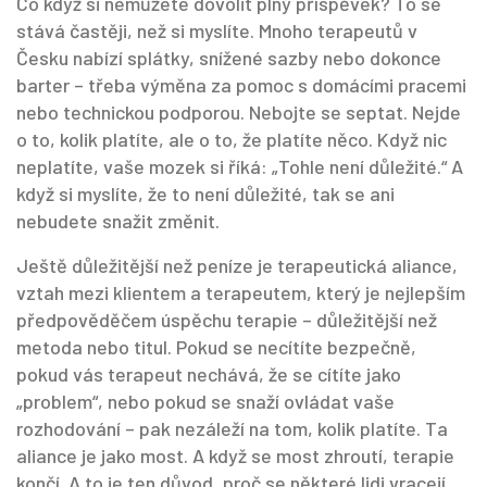
Co když si nemůžete dovolit plný příspěvek? To se
stává častěji, než si myslíte. Mnoho terapeutů v
Česku nabízí splátky, snížené sazby nebo dokonce
barter – třeba výměna za pomoc s domácími pracemi
nebo technickou podporou. Nebojte se septat. Nejde
o to, kolik platíte, ale o to, že platíte něco. Když nic
neplatíte, vaše mozek si říká: „Tohle není důležité.“ A
když si myslíte, že to není důležité, tak se ani
nebudete snažit změnit.
Ještě důležitější než peníze je
terapeutická aliance
,
vztah mezi klientem a terapeutem, který je nejlepším
předpověděčem úspěchu terapie – důležitější než
metoda nebo titul
. Pokud se necítíte bezpečně,
pokud vás terapeut nechává, že se cítíte jako
„problem“, nebo pokud se snaží ovládat vaše
rozhodování – pak nezáleží na tom, kolik platíte. Ta
aliance je jako most. A když se most zhroutí, terapie
končí. A to je ten důvod, proč se některé lidi vracejí