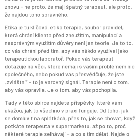
znovu – ne proto, že mají špatný terapeut, ale proto,
že najdou toho správného.
Etika je tu klíčová.
etika terapie
,
soubor pravidel,
která chrání klienta před zneužitím, manipulací a
nesprávným využitím důvěry
není jen teorie. Je to to,
co vás chrání před tím, aby vás někdo využíval jako
terapeutickou laboratoř. Pokud vás terapeut
dotazuje na věci, které nemají s vaším problémem nic
společného, nebo pokud vás přesvědčuje, že jste
„zvláštní“ – to je varovný signál. Terapie není o tom,
aby vás opravila. Je o tom, aby vás pochopila.
Tady v této sbírce najdete příspěvky, které vám
ukážou, jak to všechno v praxi funguje. Od toho, jak
se domluvit na splátkách, přes to, jak se chovat, když
potkáte terapeuta v supermarketu, až po to, proč
některé terapie selhávají – a co s tím dělat. Nejde o