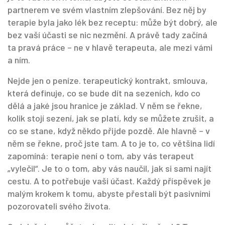
partnerem ve svém vlastním zlepšování. Bez něj by
terapie byla jako lék bez receptu: může být dobrý, ale
bez vaší účasti se nic nezmění. A právě tady začíná
ta pravá práce – ne v hlavě terapeuta, ale mezi vámi
a ním.
Nejde jen o peníze.
terapeutický kontrakt
,
smlouva,
která definuje, co se bude dít na sezeních, kdo co
dělá a jaké jsou hranice
je základ. V něm se řekne,
kolik stojí sezení, jak se platí, kdy se můžete zrušit, a
co se stane, když někdo přijde pozdě. Ale hlavně – v
něm se řekne, proč jste tam. A to je to, co většina lidí
zapomíná: terapie není o tom, aby vás terapeut
„vylečil“. Je to o tom, aby vás naučil, jak si sami najít
cestu. A to potřebuje vaši účast. Každý příspěvek je
malým krokem k tomu, abyste přestali být pasivními
pozorovateli svého života.