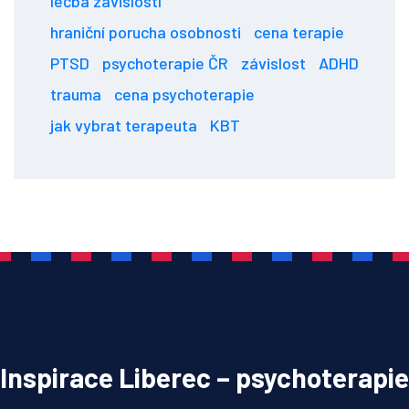
léčba závislostí
hraniční porucha osobnosti
cena terapie
PTSD
psychoterapie ČR
závislost
ADHD
trauma
cena psychoterapie
jak vybrat terapeuta
KBT
Inspirace Liberec – psychoterapie