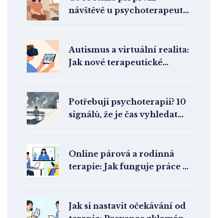
návštěvě u psychoterapeuta:
Krok za krokem
Autismus a virtuální realita:
Jak nové terapeutické
nástroje pomáhají lidem s
ASD
Potřebuji psychoterapii? 10
signálů, že je čas vyhledat
pomoc
Online párová a rodinná
terapie: Jak funguje práce s
více lidmi na dálku
Jak si nastavit očekávání od