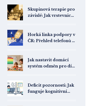
Skupinová terapie pro
závislé: Jak vrstevnická
podpora mění léčbu
závislostí
Horká linka podpory v
ČR: Přehled telefonů a
online poraden v krizi
Jak nastavit domácí
systém odměn pro dítě
s ADHD: Praktický
návod
Deficit pozornosti: Jak
funguje kognitivní
trénink a
kompenzační strategie