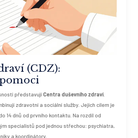
draví (CDZ):
k pomoci
snosti představují
Centra duševního zdraví
.
inují zdravotní a sociální služby. Jejich cílem je
do 14 dnů od prvního kontaktu. Na rozdíl od
tým specialistů pod jednou střechou: psychiatra,
vníky a koordinátory.