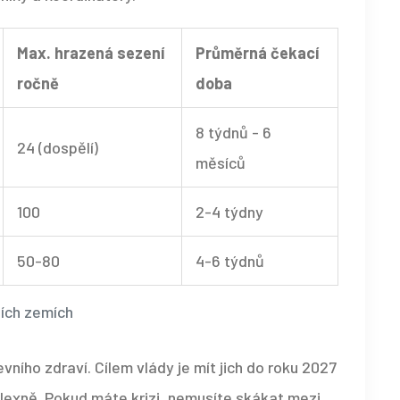
Max. hrazená sezení
Průměrná čekací
ročně
doba
8 týdnů - 6
24 (dospělí)
měsíců
100
2-4 týdny
50-80
4-6 týdnů
ích zemích
ního zdraví. Cílem vlády je mít jich do roku 2027
lexně. Pokud máte krizi, nemusíte skákat mezi