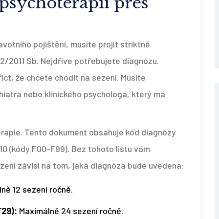
 psychoterapii přes
otního pojištění, musíte projít striktně
/2011 Sb. Nejdříve potřebujete diagnózu.
íct, že chcete chodit na sezení. Musíte
iatra nebo klinického psychologa, který má
erapie
. Tento dokument obsahuje kód diagnózy
10 (kódy F00-F99). Bez tohoto listu vám
ezení závisí na tom, jaká diagnóza bude uvedena:
ně 12 sezení ročně.
F29):
Maximálně 24 sezení ročně.