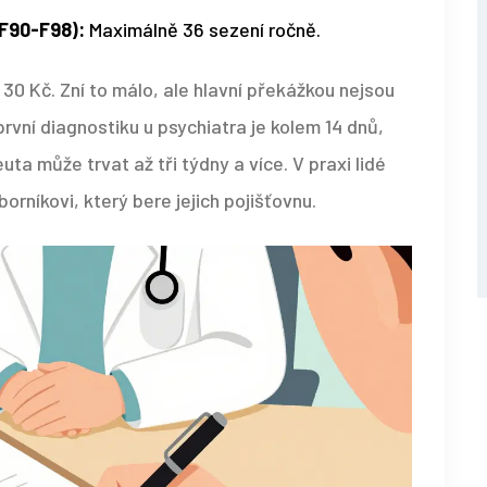
(F90-F98):
Maximálně 36 sezení ročně.
 30 Kč. Zní to málo, ale hlavní překážkou nejsou
rvní diagnostiku u psychiatra je kolem 14 dnů,
ta může trvat až tři týdny a více. V praxi lidé
rníkovi, který bere jejich pojišťovnu.