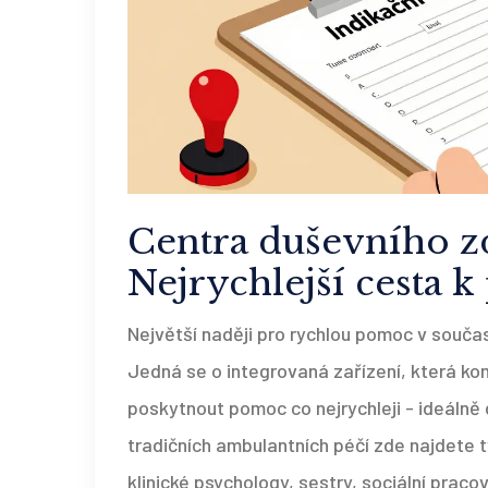
Centra duševního z
Nejrychlejší cesta 
Největší naději pro rychlou pomoc v souča
Jedná se o integrovaná zařízení, která komb
poskytnout pomoc co nejrychleji - ideálně 
tradičních ambulantních péčí zde najdete 
klinické psychology, sestry, sociální praco