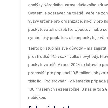
analýzy Národního ústavu duševního zdraví
Systém je postaven na triádě: veřejné zdr
výzvy určené pro organizace, nikoliv pro k
poskytovateli služeb (terapeutovi nebo ce
symbolický poplatek, ale neposkytuje vám 
Tento přístup má své důvody - má zajistit
prostředků. Má však i velké nevýhody. Hl
poskytovatelů. V roce 2024 existovalo po
pracovišť pro populaci 10,5 milionu obyvat
tisíc lidí. Pro srovnání, v Německu připad
100 hrazených sezení ročně. U nás je to 2
nabídkou.