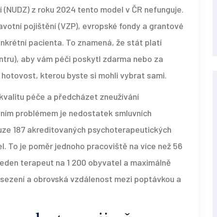
 (NUDZ) z roku 2024 tento model v ČR nefunguje.
avotní pojištění (VZP), evropské fondy a grantové
onkrétní pacienta. To znamená, že stát platí
ntru), aby vám péči poskytl zdarma nebo za
hotovost, kterou byste si mohli vybrat sami.
 kvalitu péče a předcházet zneužívání
avním problémem je nedostatek smluvních
uze 187 akreditovaných psychoterapeutických
el. To je poměr jednoho pracoviště na více než 56
á jeden terapeut na 1 200 obyvatel a maximálně
4 sezení a obrovská vzdálenost mezi poptávkou a