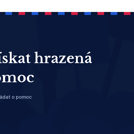
získat hrazená
pomoc
 žádat o pomoc