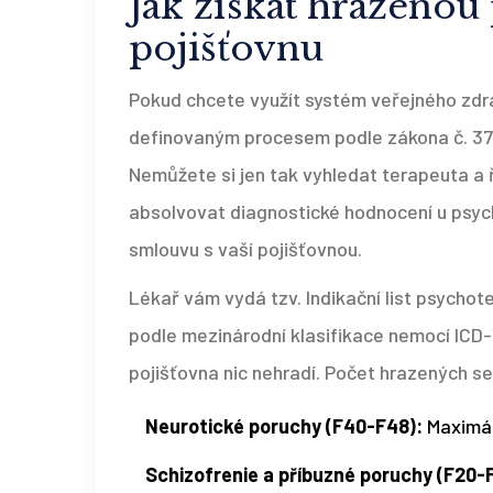
Jak získat hrazenou
pojišťovnu
Pokud chcete využít systém veřejného zdrav
definovaným procesem podle zákona č. 372
Nemůžete si jen tak vyhledat terapeuta a ř
absolvovat diagnostické hodnocení u psych
smlouvu s vaší pojišťovnou.
Lékař vám vydá tzv.
Indikační list psychot
podle mezinárodní klasifikace nemocí ICD-
pojišťovna nic nehradí. Počet hrazených s
Neurotické poruchy (F40-F48):
Maximál
Schizofrenie a příbuzné poruchy (F20-