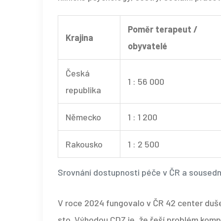
Poměr terapeut /
Krajina
obyvatelé
Česká
1 : 56 000
republika
Německo
1 : 1 200
Rakousko
1 : 2 500
Srovnání dostupnosti péče v ČR a sousedn
V roce 2024 fungovalo v ČR 42 center dušev
sto. Výhodou CDZ je, že řeší problém komp