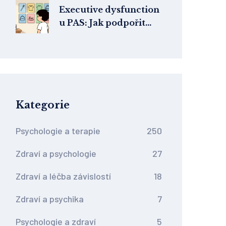
v terapii ADHD
Executive dysfunction
u PAS: Jak podpořit
plánování a organizaci
Kategorie
Psychologie a terapie
250
Zdraví a psychologie
27
Zdraví a léčba závislostí
18
Zdraví a psychika
7
Psychologie a zdraví
5