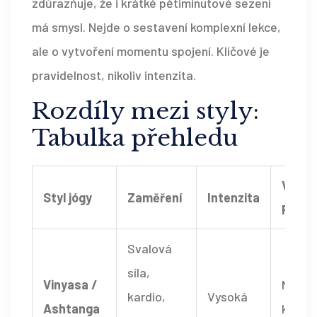
zdůrazňuje, že i krátké pětiminutové sezení
má smysl. Nejde o sestavení komplexní lekce,
ale o vytvoření momentu spojení. Klíčové je
pravidelnost, nikoliv intenzita.
Rozdíly mezi styly:
Tabulka přehledu
Vhodn
Styl jógy
Zaměření
Intenzita
PP
Svalová
síla,
Vinyasa /
Nízká 
kardio,
Vysoká
Ashtanga
kompu