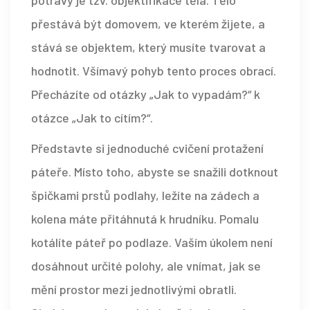
potravy je tzv. objektifikace těla. Tělo
přestává být domovem, ve kterém žijete, a
stává se objektem, který musíte tvarovat a
hodnotit. Všímavý pohyb tento proces obrací.
Přecházíte od otázky „Jak to vypadám?“ k
otázce „Jak to cítím?“.
Představte si jednoduché cvičení protažení
páteře. Místo toho, abyste se snažili dotknout
špičkami prstů podlahy, ležíte na zádech a
kolena máte přitáhnutá k hrudníku. Pomalu
kotálíte páteř po podlaze. Vaším úkolem není
dosáhnout určité polohy, ale vnímat, jak se
mění prostor mezi jednotlivými obratli.