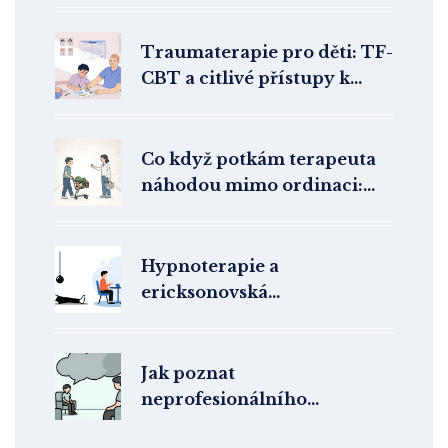
léčby
Traumaterapie pro děti: TF-
CBT a citlivé přístupy k
traumatu
Co když potkám terapeuta
náhodou mimo ordinaci:
Jak se chovat a proč to
důležité je
Hypnoterapie a
ericksonovská
hypnoterapie: Rozdíly,
metody a práce s
nevědomím
Jak poznat
neprofesionálního
terapeuta? Varovné signály