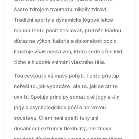
často zdrojem traumatu, nikoliv zdraví.
Tradiční sporty a dynamické jógové lekce
mohou tento pocit zesilovat, protože kladou
důraz na výkon, kalorie a dokonalost pozic.
Existuje však cesta ven, která vede přes klid,
ticho a hluboké vnímání vlastního těla.
Tou cestou je
všímavý pohyb
. Tento přístup
neřeší to, jak vypadáte, ale to, jak se cítíte
uvnitř. Spojuje principy
somatické jógy
a
Jin
jógy
s psychologickou péčí o nervovou
soustavu. Cílem není spálit tuky ani
dosáhnout extrémní flexibility, ale znovu
navázat důvěryhodný vztah s vlastním tělem.