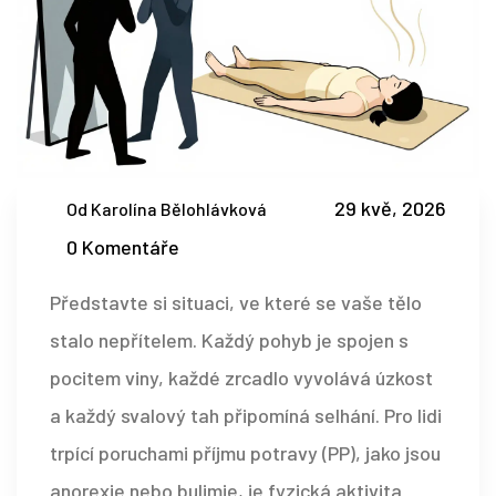
29 kvě, 2026
Od Karolína Bělohlávková
0 Komentáře
Představte si situaci, ve které se vaše tělo
stalo nepřítelem. Každý pohyb je spojen s
pocitem viny, každé zrcadlo vyvolává úzkost
a každý svalový tah připomíná selhání. Pro lidi
trpící
poruchami příjmu potravy
(PP)
, jako jsou
anorexie nebo bulimie, je fyzická aktivita