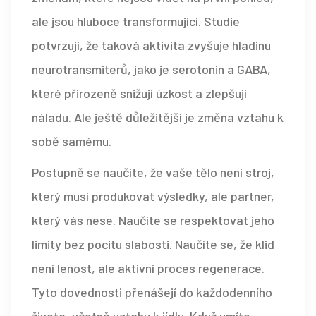
ale jsou hluboce transformující. Studie
potvrzují, že taková aktivita zvyšuje hladinu
neurotransmiterů, jako je serotonin a GABA,
které přirozeně snižují úzkost a zlepšují
náladu. Ale ještě důležitější je změna vztahu k
sobě samému.
Postupně se naučíte, že vaše tělo není stroj,
který musí produkovat výsledky, ale partner,
který vás nese. Naučíte se respektovat jeho
limity bez pocitu slabosti. Naučíte se, že klid
není lenost, ale aktivní proces regenerace.
Tyto dovednosti přenášejí do každodenního
života, včetně vztahu k jídlu. Když umíte