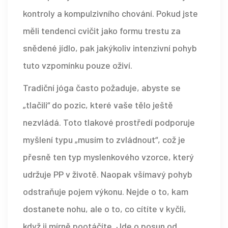
kontroly a kompulzivního chování. Pokud jste
měli tendenci cvičit jako formu trestu za
snědené jídlo, pak jakýkoliv intenzivní pohyb
tuto vzpomínku pouze oživí.
Tradiční jóga často požaduje, abyste se
„tlačili“ do pozic, které vaše tělo ještě
nezvládá. Toto tlakové prostředí podporuje
myšlení typu „musím to zvládnout“, což je
přesně ten typ myslenkového vzorce, který
udržuje PP v životě. Naopak všímavý pohyb
odstraňuje pojem výkonu. Nejde o to, kam
dostanete nohu, ale o to, co cítíte v kyčli,
když ji mírně pootáčíte. Jde o posun od