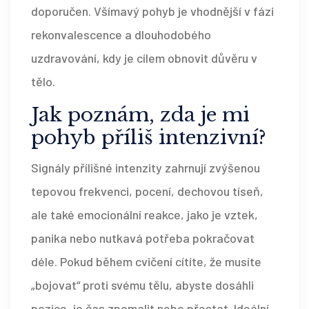
doporučen. Všímavý pohyb je vhodnější v fázi
rekonvalescence a dlouhodobého
uzdravování, kdy je cílem obnovit důvěru v
tělo.
Jak poznám, zda je mi
pohyb příliš intenzivní?
Signály přílišné intenzity zahrnují zvýšenou
tepovou frekvenci, pocení, dechovou tíseň,
ale také emocionální reakce, jako je vztek,
panika nebo nutkavá potřeba pokračovat
déle. Pokud během cvičení cítíte, že musíte
„bojovat“ proti svému tělu, abyste dosáhli
pozice, je čas zpomalit nebo přestat. Ideální