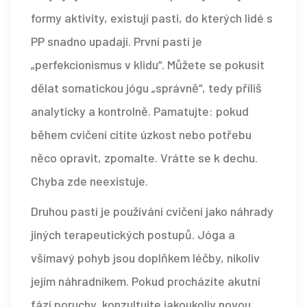
formy aktivity, existují pasti, do kterých lidé s
PP snadno upadají. První pastí je
„perfekcionismus v klidu“. Můžete se pokusit
dělat somatickou jógu „správně“, tedy příliš
analyticky a kontrolně. Pamatujte: pokud
během cvičení cítíte úzkost nebo potřebu
něco opravit, zpomalte. Vrátte se k dechu.
Chyba zde neexistuje.
Druhou pastí je používání cvičení jako náhrady
jiných terapeutických postupů. Jóga a
všímavý pohyb jsou doplňkem léčby, nikoliv
jejím náhradníkem. Pokud procházíte akutní
fází poruchy, konzultujte jakoukoliv novou