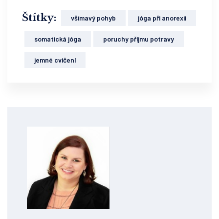
Štítky:
všímavý pohyb
jóga při anorexii
somatická jóga
poruchy příjmu potravy
jemné cvičení