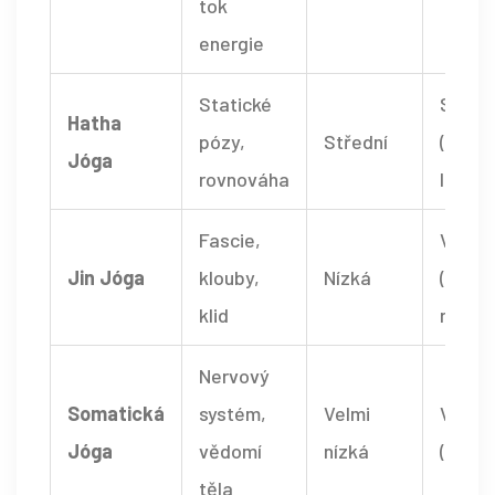
tok
energie
Statické
Středn
Hatha
pózy,
Střední
(zálež
Jóga
rovnováha
lektor
Fascie,
Vysok
Jin Jóga
klouby,
Nízká
(podp
klid
regen
Nervový
Somatická
systém,
Velmi
Velmi
Jóga
vědomí
nízká
(terap
těla