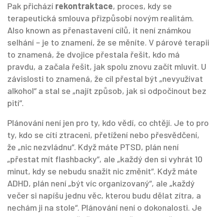
Pak přichází
rekontraktace
,
proces, kdy se
terapeutická smlouva přizpůsobí novým realitám
.
Also known as
přenastavení cílů
, it není známkou
selhání – je to znamení, že se měníte. V párové terapii
to znamená, že dvojice přestala řešit, kdo má
pravdu, a začala řešit, jak spolu znovu začít mluvit. U
závislosti to znamená, že cíl přestal být „nevyužívat
alkohol“ a stal se „najít způsob, jak si odpočinout bez
pití“.
Plánování není jen pro ty, kdo vědí, co chtějí. Je to pro
ty, kdo se cítí ztraceni, přetížení nebo přesvědčení,
že „nic nezvládnu“. Když máte PTSD, plán není
„přestat mít flashbacky“, ale „každý den si vyhrát 10
minut, kdy se nebudu snažit nic změnit“. Když máte
ADHD, plán není „být víc organizovaný“, ale „každý
večer si napíšu jednu věc, kterou budu dělat zítra, a
nechám ji na stole“. Plánování není o dokonalosti. Je