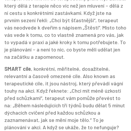
který dělá z terapie něco víc než jen mluvení – dělá z
ní cestu s konkrétními zastávkami.
Když jste na
prvním sezení řekli: „Chci být šťastnější“, terapeut
vás neodvede k dveřím s nápisem „Štěstí“. Místo toho
vás vede k tomu, co to vlastně znamená pro vás, jak
to vypadá v praxi a jaké kroky k tomu potřebujete. To
je plánování – a není to nic, co byste měli udělat jen
na začátku a zapomenout.
SMART cíle
,
konkrétní, měřitelné, dosažitelné,
relevantní a časově omezené cíle
. Also known as
terapeutické cíle
, it jsou nástroj, který převádí vágní
touhy na akci. Když řeknete: „Chci mít méně úzkosti
před schůzkami“, terapeut vám pomůže převést to
na: „Během následujících tří týdnů budu dělat 5 minut
dýchacích cvičení před každou schůzkou a
zaznamenávat, jak se mění moje tělo.“ To je
plánování v akci. A když se ukáže, že to nefunguje?