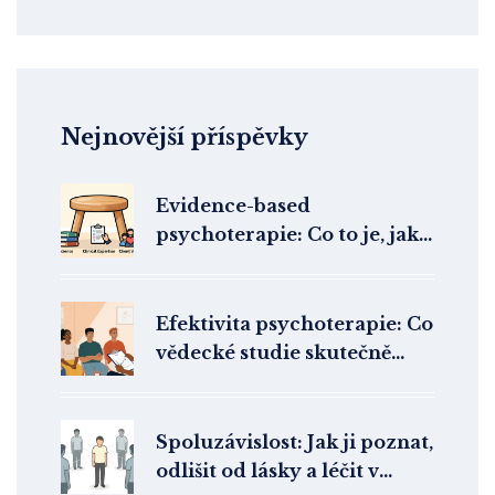
Nejnovější příspěvky
Evidence-based
psychoterapie: Co to je, jak
funguje v praxi a proč se jí
vyhýbá
Efektivita psychoterapie: Co
vědecké studie skutečně
říkají o její účinnosti
Spoluzávislost: Jak ji poznat,
odlišit od lásky a léčit v