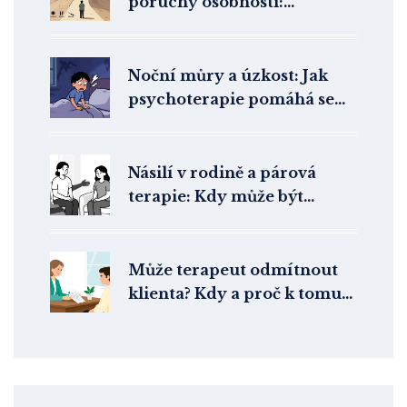
poruchy osobnosti:
Realistické časové rámce a
terapeutické přístupy
Noční můry a úzkost: Jak
psychoterapie pomáhá se
spánkem a sny
Násilí v rodině a párová
terapie: Kdy může být
společná léčba nebezpečná
Může terapeut odmítnout
klienta? Kdy a proč k tomu
dochází