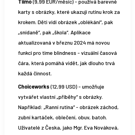
Tiimo
(9,99 EUR/měsíc) - používá barevné
karty s obrázky, které ukazují rutinu krok za
krokem. Děti vidí obrázek „oblékání“, pak
„snídaně“, pak „škola“. Aplikace
aktualizovaná v březnu 2024 má novou
funkci pro time blindness - vizuální časová
čára, která pomáhá vidět, jak dlouho trvá
každá činnost.
Choiceworks
(12,99 USD) - umožňuje
vytvářet vlastní „příběhy“ s obrázky.
Například: „Ranní rutina“ - obrázek záchod,
zubní kartáček, oblečení, obuv, batoh.
Uživatelé z Česka, jako Mgr. Eva Nováková,