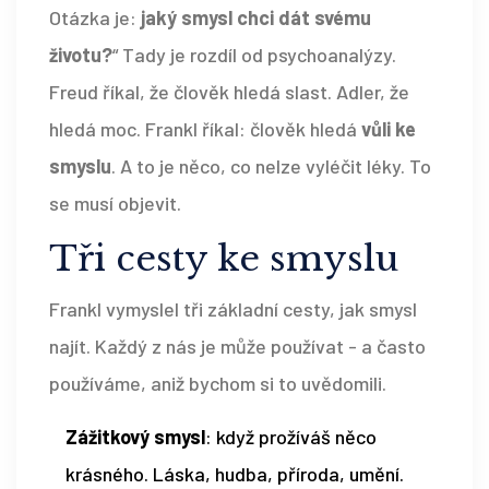
Otázka je:
jaký smysl chci dát svému
životu?
“ Tady je rozdíl od psychoanalýzy.
Freud říkal, že člověk hledá slast. Adler, že
hledá moc. Frankl říkal: člověk hledá
vůli ke
smyslu
. A to je něco, co nelze vyléčit léky. To
se musí objevit.
Tři cesty ke smyslu
Frankl vymyslel tři základní cesty, jak smysl
najít. Každý z nás je může používat - a často
používáme, aniž bychom si to uvědomili.
Zážitkový smysl
: když prožíváš něco
krásného. Láska, hudba, příroda, umění.