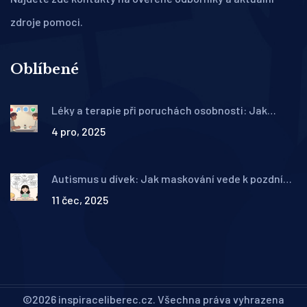
zdroje pomoci.
Oblíbené
Léky a terapie při poruchách osobnosti: Jak
farmakoterapie skutečně pomáhá
4 pro, 2025
Autismus u dívek: Jak maskování vede k pozdní
diagnóze a co to znamená pro klinickou praxi
11 čec, 2025
©2026 inspiraceliberec.cz. Všechna práva vyhrazena