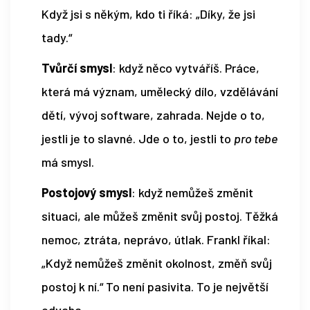
Když jsi s někým, kdo ti říká: „Díky, že jsi
tady.“
Tvůrčí smysl
: když něco vytváříš. Práce,
která má význam, umělecký dílo, vzdělávání
dětí, vývoj software, zahrada. Nejde o to,
jestli je to slavné. Jde o to, jestli to
pro tebe
má smysl.
Postojový smysl
: když nemůžeš změnit
situaci, ale můžeš změnit svůj postoj. Těžká
nemoc, ztráta, neprávo, útlak. Frankl říkal:
„Když nemůžeš změnit okolnost, změň svůj
postoj k ní.“ To není pasivita. To je největší