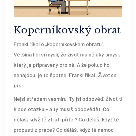
Koperníkovský obrat
Frankl říkal o „koperníkovském obratu“.
Většina lidí si myslí, že život má nějaký smysl,
který je připravený pro ně. A že pokud ho
nenajdou, je to špatné. Frankl říkal:
Život se
ptá.
Nejsi středem vesmíru. Ty jsi odpověď. Život ti
klade otázku - a ty musíš odpovědět. Co
děláš, když tě ztratí přítel? Co děláš, když tě
propustí z práce? Co děláš, když tě nemoc