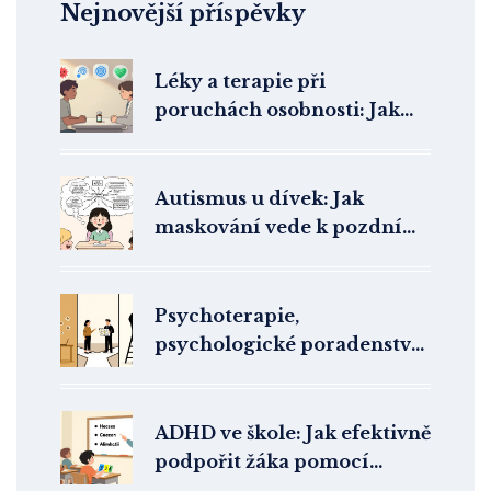
Nejnovější příspěvky
Léky a terapie při
poruchách osobnosti: Jak
farmakoterapie skutečně
pomáhá
Autismus u dívek: Jak
maskování vede k pozdní
diagnóze a co to znamená
pro klinickou praxi
Psychoterapie,
psychologické poradenství
nebo koučink? Jak vybrat
správnou pomoc
ADHD ve škole: Jak efektivně
podpořit žáka pomocí
intervencí a IVP