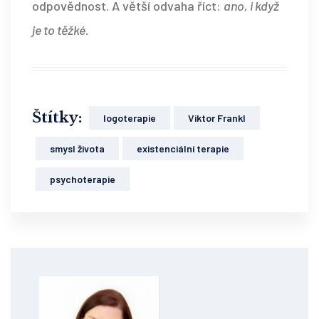
odpovědnost. A větší odvaha říct:
ano, i když
je to těžké.
Štítky:
logoterapie
Viktor Frankl
smysl života
existenciální terapie
psychoterapie