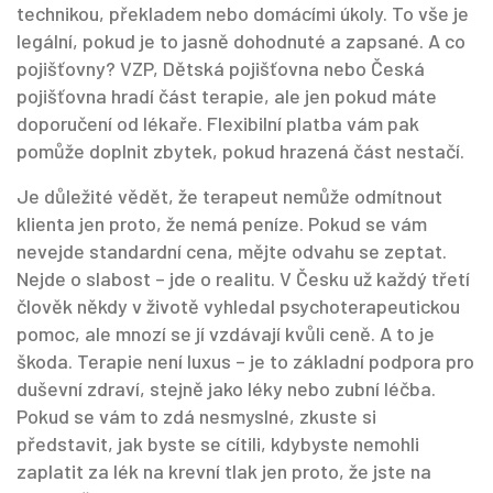
technikou, překladem nebo domácími úkoly. To vše je
legální, pokud je to jasně dohodnuté a zapsané. A co
pojišťovny? VZP, Dětská pojišťovna nebo Česká
pojišťovna hradí část terapie, ale jen pokud máte
doporučení od lékaře. Flexibilní platba vám pak
pomůže doplnit zbytek, pokud hrazená část nestačí.
Je důležité vědět, že terapeut nemůže odmítnout
klienta jen proto, že nemá peníze. Pokud se vám
nevejde standardní cena, mějte odvahu se zeptat.
Nejde o slabost – jde o realitu. V Česku už každý třetí
člověk někdy v životě vyhledal psychoterapeutickou
pomoc, ale mnozí se jí vzdávají kvůli ceně. A to je
škoda. Terapie není luxus – je to základní podpora pro
duševní zdraví, stejně jako léky nebo zubní léčba.
Pokud se vám to zdá nesmyslné, zkuste si
představit, jak byste se cítili, kdybyste nemohli
zaplatit za lék na krevní tlak jen proto, že jste na