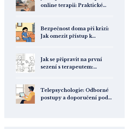
online terapii: Praktické
tipy pro bezpečí
Bezpečnost doma při krizi:
Jak omezit přístup k
prostředkům sebepoškození
Jak se připravit na první
sezení s terapeutem:
Praktický návod pro klienty
Telepsychologie: Odborné
postupy a doporučení podle
mezinárodních expertů na
duševní zdraví