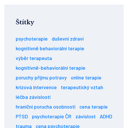
Štítky
psychoterapie
duševní zdraví
kognitivně behaviorální terapie
výběr terapeuta
kognitivně-behaviorální terapie
poruchy příjmu potravy
online terapie
krizová intervence
terapeutický vztah
léčba závislostí
hraniční porucha osobnosti
cena terapie
PTSD
psychoterapie ČR
závislost
ADHD
trauma
cena psychoterapie