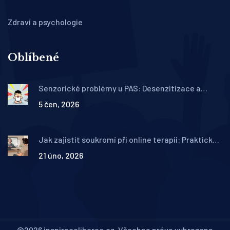
Zdraví a psychologie
Oblíbené
Senzorické problémy u PAS: Desenzitizace a
adaptace v terapii
5 čen, 2026
Jak zajistit soukromí při online terapii: Praktické
tipy pro bezpečí
21 úno, 2026
©2026 inspiraceliberec.cz. Všechna práva vyhrazena