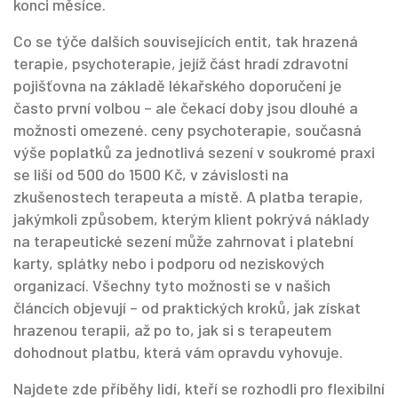
konci měsíce.
Co se týče dalších souvisejících entit, tak
hrazená
terapie
,
psychoterapie, jejíž část hradí zdravotní
pojišťovna na základě lékařského doporučení
je
často první volbou – ale čekací doby jsou dlouhé a
možnosti omezené.
ceny psychoterapie
,
současná
výše poplatků za jednotlivá sezení v soukromé praxi
se liší od 500 do 1500 Kč, v závislosti na
zkušenostech terapeuta a místě. A
platba terapie
,
jakýmkoli způsobem, kterým klient pokrývá náklady
na terapeutické sezení
může zahrnovat i platební
karty, splátky nebo i podporu od neziskových
organizací. Všechny tyto možnosti se v našich
článcích objevují – od praktických kroků, jak získat
hrazenou terapii, až po to, jak si s terapeutem
dohodnout platbu, která vám opravdu vyhovuje.
Najdete zde příběhy lidí, kteří se rozhodli pro flexibilní