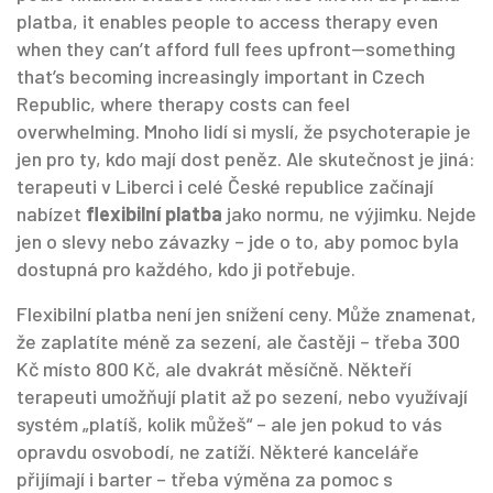
platba
, it enables people to access therapy even
when they can’t afford full fees upfront—something
that’s becoming increasingly important in Czech
Republic, where therapy costs can feel
overwhelming.
Mnoho lidí si myslí, že psychoterapie je
jen pro ty, kdo mají dost peněz. Ale skutečnost je jiná:
terapeuti v Liberci i celé České republice začínají
nabízet
flexibilní platba
jako normu, ne výjimku. Nejde
jen o slevy nebo závazky – jde o to, aby pomoc byla
dostupná pro každého, kdo ji potřebuje.
Flexibilní platba není jen snížení ceny. Může znamenat,
že zaplatíte méně za sezení, ale častěji – třeba 300
Kč místo 800 Kč, ale dvakrát měsíčně. Někteří
terapeuti umožňují platit až po sezení, nebo využívají
systém „platíš, kolik můžeš“ – ale jen pokud to vás
opravdu osvobodí, ne zatíží. Některé kanceláře
přijímají i barter – třeba výměna za pomoc s