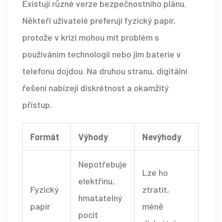
Existují různé verze bezpečnostního plánu.
Někteří uživatelé preferují fyzický papír,
protože v krizi mohou mít problém s
používáním technologií nebo jim baterie v
telefonu dojdou. Na druhou stranu, digitální
řešení nabízejí diskrétnost a okamžitý
přístup.
Formát
Výhody
Nevýhody
Pří
Nepotřebuje
Lze ho
elektřinu,
Šab
Fyzický
ztratit,
hmatatelný
str
papír
méně
pocit
seb