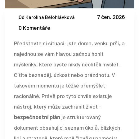
7 čen, 2026
Od Karolína Bělohlávková
0 Komentáře
Představte si situaci: jste doma, venku prší, a
najednou se vám hlavou začnou honit
myšlenky, které byste nikdy nechtěli myslet.
Cítíte beznaděj, úzkost nebo prázdnotu. V
takovém momentu je těžké přemýšlet
racionálně. Právě pro tyto chvíle existuje
nástroj, který může zachránit život -
bezpečnostní plán
je
strukturovaný
dokument obsahující seznam úkolů, blízkých
lidí a strategií, které mají člověku pomoci v