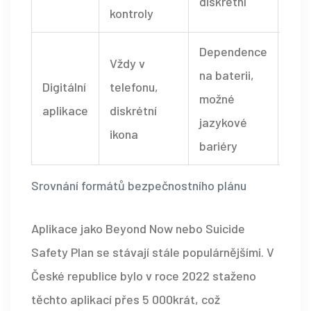
diskrétní
kontroly
Dependence
Vždy v
Apl
na baterii,
Digitální
telefonu,
Bey
možné
aplikace
diskrétní
ne
jazykové
ikona
Saf
bariéry
Srovnání formátů bezpečnostního plánu
Aplikace jako Beyond Now nebo Suicide
Safety Plan se stávají stále populárnějšími. V
České republice bylo v roce 2022 staženo
těchto aplikací přes 5 000krát, což