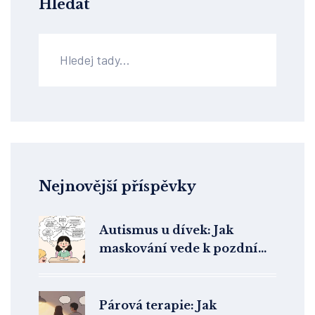
Hledat
Nejnovější příspěvky
Autismus u dívek: Jak
maskování vede k pozdní
diagnóze a co to znamená
pro klinickou praxi
Párová terapie: Jak