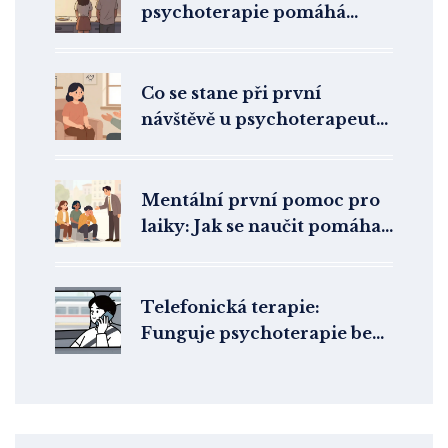
psychoterapie pomáhá
vztahům najít harmonii
Co se stane při první
návštěvě u psychoterapeuta:
Krok za krokem
Mentální první pomoc pro
laiky: Jak se naučit pomáhat
v psychické krizi v ČR
Telefonická terapie:
Funguje psychoterapie bez
videa? Kompletní průvodce