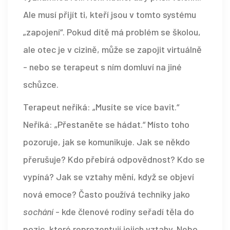
Ale musí přijít ti, kteří jsou v tomto systému
„zapojení“. Pokud dítě má problém se školou,
ale otec je v cizině, může se zapojit virtuálně
- nebo se terapeut s ním domluví na jiné
schůzce.
Terapeut neříká: „Musíte se více bavit.“
Neříká: „Přestaněte se hádat.“ Místo toho
pozoruje, jak se komunikuje. Jak se někdo
přerušuje? Kdo přebírá odpovědnost? Kdo se
vypíná? Jak se vztahy mění, když se objeví
nová emoce? Často používá techniky jako
sochání
- kde členové rodiny seřadí těla do
pozic, které reprezentují jejich vztahy. Nebo