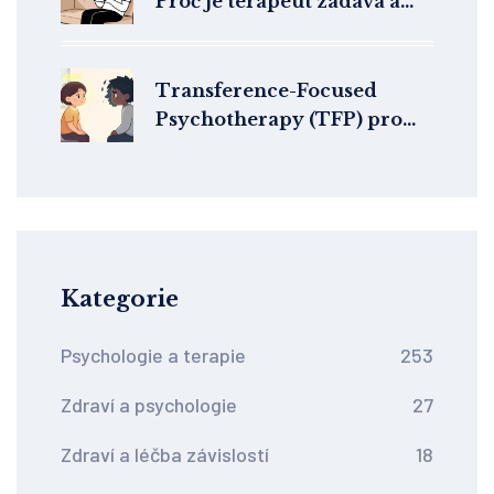
Proč je terapeut zadává a
jak je plnit
Transference-Focused
Psychotherapy (TFP) pro
hraniční poruchu
osobnosti: jak funguje a
proč je efektivní
Kategorie
Psychologie a terapie
253
Zdraví a psychologie
27
Zdraví a léčba závislostí
18