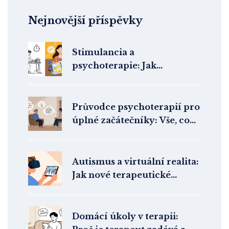
Nejnovější příspěvky
Stimulancia a
psychoterapie: Jak
kombinovaný přístup
změnil léčbu ADHD v ČR
Průvodce psychoterapií pro
úplné začátečníky: Vše, co
potřebujete vědět o terapii
Autismus a virtuální realita:
Jak nové terapeutické
nástroje pomáhají lidem s
ASD
Domácí úkoly v terapii: