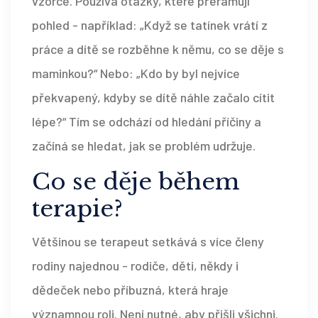
vzorce. Používá otázky, které přeramují
pohled - například: „Když se tatínek vrátí z
práce a dítě se rozběhne k němu, co se děje s
maminkou?“ Nebo: „Kdo by byl nejvíce
překvapený, kdyby se dítě náhle začalo cítit
lépe?“ Tím se odchází od hledání příčiny a
začíná se hledat, jak se problém udržuje.
Co se děje během
terapie?
Většinou se terapeut setkává s více členy
rodiny najednou - rodiče, děti, někdy i
dědeček nebo příbuzná, která hraje
významnou roli. Není nutné, aby přišli všichni.