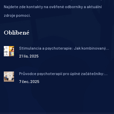
Najdete zde kontakty na ověřené odborníky a aktuální
zdroje pomoci.
Oblíbené
Stimulancia a psychoterapie: Jak kombinovaný
přístup změnil léčbu ADHD v ČR
21 lis, 2025
Průvodce psychoterapií pro úplné začátečníky:
Vše, co potřebujete vědět o terapii
7 čec, 2025