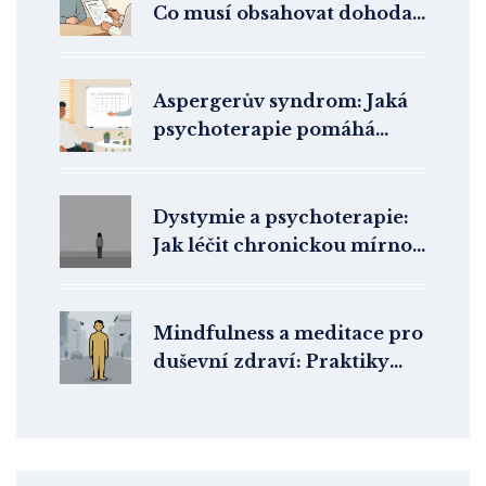
Co musí obsahovat dohoda
mezi terapeutem a klientem
v České republice
Aspergerův syndrom: Jaká
psychoterapie pomáhá
lidem s high-functioning
autismem?
Dystymie a psychoterapie:
Jak léčit chronickou mírnou
depresi
Mindfulness a meditace pro
duševní zdraví: Praktiky
všímavosti