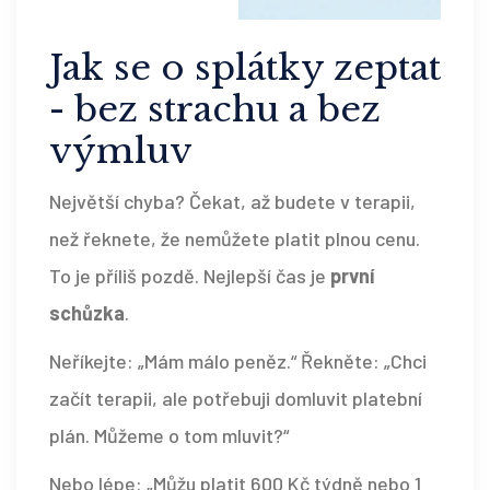
Jak se o splátky zeptat
- bez strachu a bez
výmluv
Největší chyba? Čekat, až budete v terapii,
než řeknete, že nemůžete platit plnou cenu.
To je příliš pozdě. Nejlepší čas je
první
schůzka
.
Neříkejte: „Mám málo peněz.“ Řekněte: „Chci
začít terapii, ale potřebuji domluvit platební
plán. Můžeme o tom mluvit?“
Nebo lépe: „Můžu platit 600 Kč týdně nebo 1