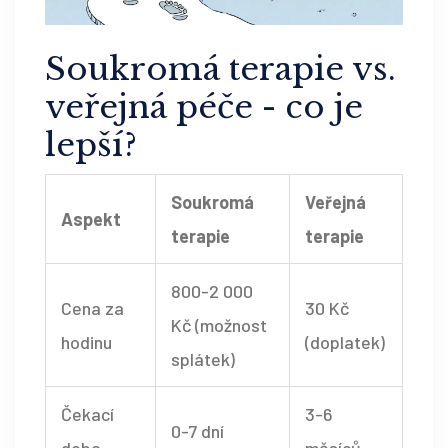
Soukromá terapie vs.
veřejná péče - co je
lepší?
Soukromá
Veřejná
Aspekt
terapie
terapie
800-2 000
Cena za
30 Kč
Kč (možnost
hodinu
(doplatek)
splátek)
Čekací
3-6
0-7 dní
doba
měsíců