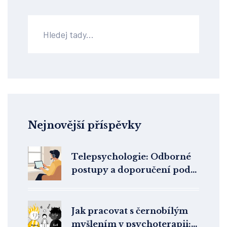
Nejnovější příspěvky
Telepsychologie: Odborné
postupy a doporučení podle
mezinárodních expertů na
duševní zdraví
Jak pracovat s černobílým
myšlením v psychoterapii: