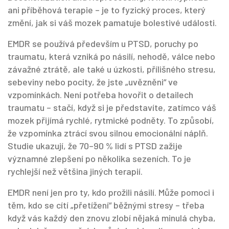
ani příběhová terapie – je to fyzický proces, který
změní, jak si váš mozek pamatuje bolestivé události
.
EMDR se používá především u
PTSD
,
poruchy po
traumatu, která vzniká po násilí, nehodě, válce nebo
závažné ztrátě
, ale také u
úzkosti
,
přílišného stresu,
sebeviny nebo pocity, že jste „uvězněni“ ve
vzpomínkách
. Není potřeba hovořit o detailech
traumatu – stačí, když si je představíte, zatímco váš
mozek přijímá rychlé, rytmické podněty. To způsobí,
že vzpomínka ztrácí svou silnou emocionální náplň.
Studie ukazují, že 70–90 % lidí s PTSD zažije
významné zlepšení po několika sezeních. To je
rychlejší než většina jiných terapií.
EMDR není jen pro ty, kdo prožili násilí. Může pomoci i
těm, kdo se cítí „přetížení“ běžnými stresy – třeba
když vás každý den znovu zlobí nějaká minulá chyba,