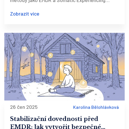
metody jako EMDR a Somatic Experiencing
pomáhají integrovat traumatické vzpomínky a
Zobrazit více
obnovit celistvost osobnosti.
26 čen 2025
Karolína Bělohlávková
Stabilizační dovednosti před
EMDR: Jak vytvořit bezpečné