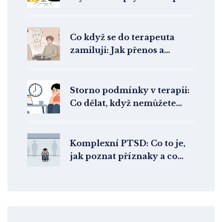
Přístupy k rozštěpení u
hraničních poruch
osobnosti
Co když se do terapeuta
zamiluji: Jak přenos a
protipřenos ovlivňují
psychoterapii
Storno podmínky v terapii:
Co dělat, když nemůžete
přijít na sezení?
Komplexní PTSD: Co to je,
jak poznat příznaky a co
funguje v terapii