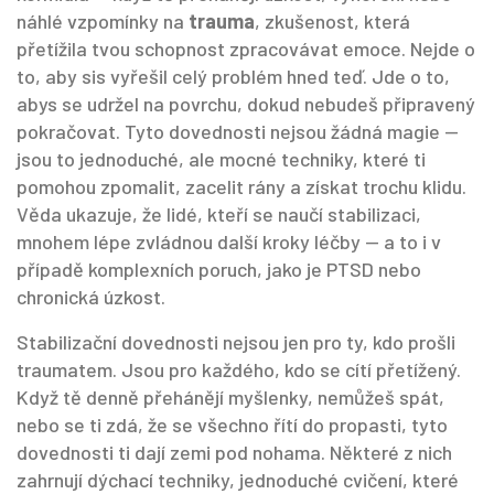
náhlé vzpomínky na
trauma
,
zkušenost, která
přetížila tvou schopnost zpracovávat emoce
. Nejde o
to, aby sis vyřešil celý problém hned teď. Jde o to,
abys se udržel na povrchu, dokud nebudeš připravený
pokračovat. Tyto dovednosti nejsou žádná magie —
jsou to jednoduché, ale mocné techniky, které ti
pomohou zpomalit, zacelit rány a získat trochu klidu.
Věda ukazuje, že lidé, kteří se naučí stabilizaci,
mnohem lépe zvládnou další kroky léčby — a to i v
případě komplexních poruch, jako je PTSD nebo
chronická úzkost.
Stabilizační dovednosti nejsou jen pro ty, kdo prošli
traumatem. Jsou pro každého, kdo se cítí přetížený.
Když tě denně přehánějí myšlenky, nemůžeš spát,
nebo se ti zdá, že se všechno řítí do propasti, tyto
dovednosti ti dají zemi pod nohama. Některé z nich
zahrnují
dýchací techniky
,
jednoduché cvičení, které