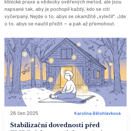
klinické praxe a vědecky ověřených metod, ale jsou
napsané tak, aby je pochopil každý, kdo se cítí
vyčerpaný. Nejde o to, abys se okamžitě „vylečil“. Jde
o to, abys se naučil přežít — a pak až přemohout.
26 čen 2025
Karolína Bělohlávková
Stabilizační dovednosti před