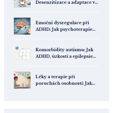
Desenzitizace a adaptace v
terapii
Emoční dysregulace při
ADHD: Jak psychoterapie
pomáhá řídit pocity
Komorbidity autismu: Jak
ADHD, úzkosti a epilepsie
ovlivňují život s PAS
Léky a terapie při
poruchách osobnosti: Jak
farmakoterapie skutečně
pomáhá