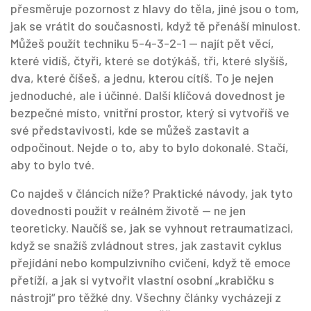
přesměruje pozornost z hlavy do těla
, jiné jsou o tom,
jak se vrátit do současnosti, když tě přenáší minulost.
Můžeš použít techniku 5-4-3-2-1 — najít pět věcí,
které vidíš, čtyři, které se dotýkáš, tři, které slyšíš,
dva, které číšeš, a jednu, kterou cítíš. To je nejen
jednoduché, ale i účinné. Další klíčová dovednost je
bezpečné místo
,
vnitřní prostor, který si vytvoříš ve
své představivosti, kde se můžeš zastavit a
odpočinout
. Nejde o to, aby to bylo dokonalé. Stačí,
aby to bylo tvé.
Co najdeš v článcích níže? Praktické návody, jak tyto
dovednosti použít v reálném životě — ne jen
teoreticky. Naučíš se, jak se vyhnout retraumatizaci,
když se snažíš zvládnout stres, jak zastavit cyklus
přejídání nebo kompulzivního cvičení, když tě emoce
přetíží, a jak si vytvořit vlastní osobní „krabičku s
nástroji“ pro těžké dny. Všechny články vycházejí z