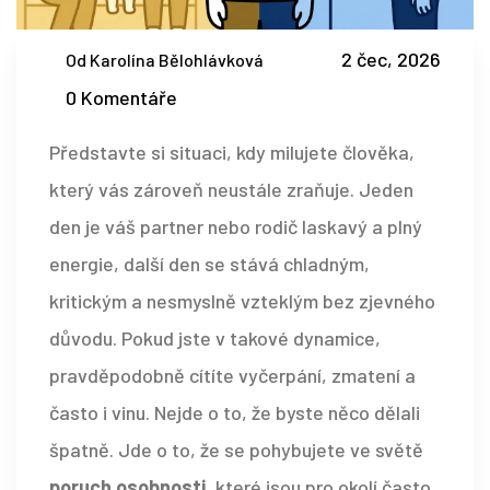
2 čec, 2026
Od Karolína Bělohlávková
0 Komentáře
Představte si situaci, kdy milujete člověka,
který vás zároveň neustále zraňuje. Jeden
den je váš partner nebo rodič laskavý a plný
energie, další den se stává chladným,
kritickým a nesmyslně vzteklým bez zjevného
důvodu. Pokud jste v takové dynamice,
pravděpodobně cítíte vyčerpání, zmatení a
často i vinu. Nejde o to, že byste něco dělali
špatně. Jde o to, že se pohybujete ve světě
poruch osobnosti
, které jsou pro okolí často