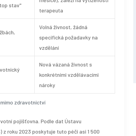
měsíce), záleží na vytíženosti
stop stav"
terapeuta
Volná živnost, žádná
užbách,
specifická požadavky na
vzdělání
Nová vázaná živnost s
votnický
konkrétními vzdělávacími
nároky
 mimo zdravotnictví
avotní pojišťovna. Podle dat Ústavu
) z roku 2023 poskytuje tuto péči asi 1 500