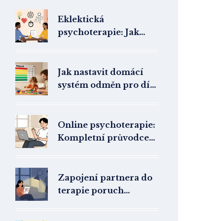
Eklektická
psychoterapie: Jak
bezpečně kombinovat
techniky napříč směry
Jak nastavit domácí
systém odměn pro dítě
s ADHD: Praktický
návod
Online psychoterapie:
Kompletní průvodce
terapií z domova
Zapojení partnera do
terapie poruch
osobnosti: Kdy to
opravdu pomáhá