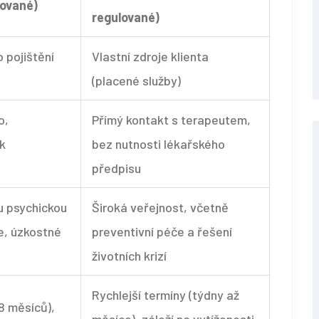
lované)
regulované)
 pojištění
Vlastní zdroje klienta
(placené služby)
o,
Přímý kontakt s terapeutem,
k
bez nutnosti lékařského
předpisu
u psychickou
Široká veřejnost, včetně
e, úzkostné
preventivní péče a řešení
životních krizí
Rychlejší termíny (týdny až
8 měsíců),