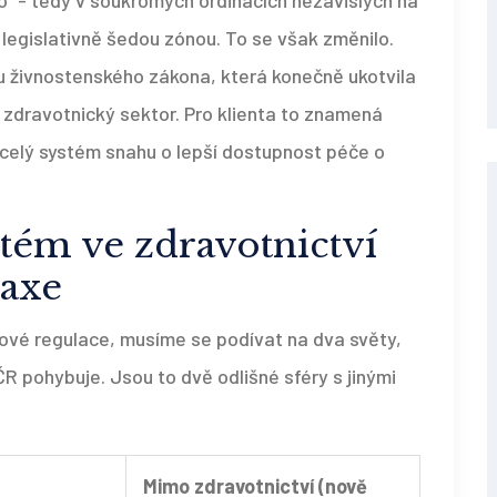
“ - tedy v soukromých ordinacích nezávislých na
a legislativně šedou zónou. To se však změnilo.
ou živnostenského zákona, která konečně ukotvila
 zdravotnický sektor. Pro klienta to znamená
ro celý systém snahu o lepší dostupnost péče o
stém ve zdravotnictví
raxe
ové regulace, musíme se podívat na dva světy,
R pohybuje. Jsou to dvě odlišné sféry s jinými
Mimo zdravotnictví (nově