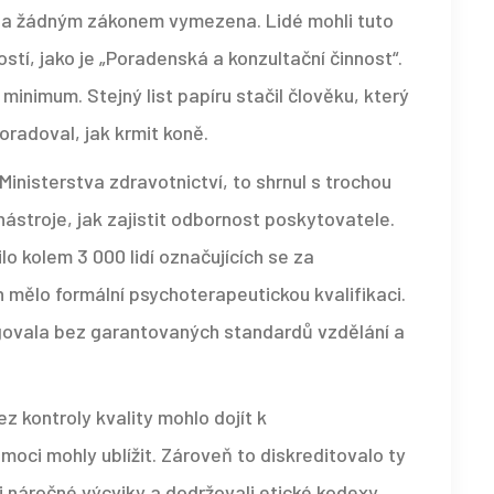
la žádným zákonem vymezena. Lidé mohli tuto
stí, jako je „Poradenská a konzultační činnost“.
inimum. Stejný list papíru stačil člověku, který
oradoval, jak krmit koně.
Ministerstva zdravotnictví, to shrnul s trochou
ástroje, jak zajistit odbornost poskytovatele.
o kolem 3 000 lidí označujících se za
 mělo formální psychoterapeutickou kvalifikaci.
ngovala bez garantovaných standardů vzdělání a
ez kontroly kvality mohlo dojít k
oci mohly ublížit. Zároveň to diskreditovalo ty
i náročné výcviky a dodržovali etické kodexy.