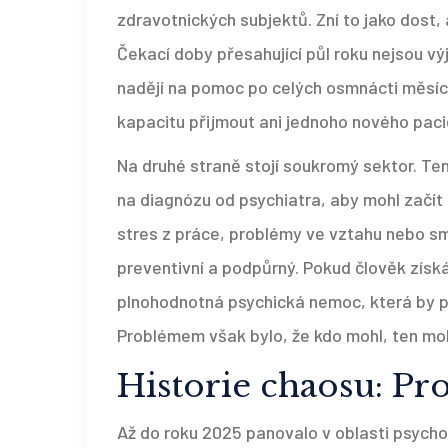
zdravotnických subjektů. Zní to jako dost, a
Čekací doby přesahující půl roku nejsou výj
nadějí na pomoc po celých osmnácti měsící
kapacitu přijmout ani jednoho nového pacie
Na druhé straně stojí soukromý sektor. Ten 
na diagnózu od psychiatra, aby mohl začít ř
stres z práce, problémy ve vztahu nebo sm
preventivní a podpůrný. Pokud člověk získ
plnohodnotná psychická nemoc, která by p
Problémem však bylo, že kdo mohl, ten mo
Historie chaosu: Pr
Až do roku 2025 panovalo v oblasti psycho