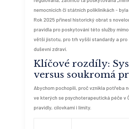
regulována, zatímco ta poskytovaná „mimo
nemocnicích či státních poliklinikách - byl
Rok 2025 přinesl historický obrat s novel
pravidla pro poskytování této služby mimo
větší jistotu, pro trh vyšší standardy a p
duševní zdraví.
Klíčové rozdíly: Sy
versus soukromá p
Abychom pochopili, proč vznikla potřeba n
ve kterých se psychoterapeutická péče v Č
pravidly, cílovkami i limity.