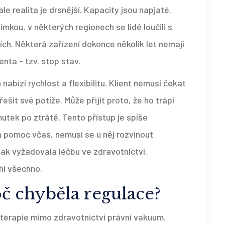
le realita je drsnější. Kapacity jsou napjaté.
imkou, v některých regionech se lidé loučili s
ch. Některá zařízení dokonce několik let nemají
nta - tzv. stop stav.
nabízí rychlost a flexibilitu. Klient nemusí čekat
ešit své potíže. Může přijít proto, že ho trápí
utek po ztrátě. Tento přístup je spíše
á pomoc včas, nemusí se u něj rozvinout
ak vyžadovala léčbu ve zdravotnictví.
hl všechno.
oč chyběla regulace?
terapie mimo zdravotnictví právní vakuum.