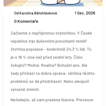
1 čec, 2026
Od Karolína Bělohlávková
0 Komentáře
Začneme s nepříjemnou statistikou. V České
republice trpí duševními poruchami téměř
čtvrtina populace - konkrétně 24,3 % lidí. To
je o 18 % více než před sedmi lety. Číslo
šokující? Možná. Realita? Bohužel ano. Ale
tady přichází ta dobrá zpráva: většina těchto
problémů se dá předcházet. Nebo alespoň
výrazně zmírnit.
Nečekejte, až vám praskne hlavice. Prevence