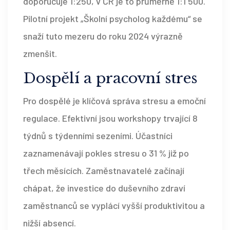
doporučuje 1:250, v ČR je to průměrně 1:1 500.
Pilotní projekt „Školní psycholog každému“ se
snaží tuto mezeru do roku 2024 výrazně
zmenšit.
Dospělí a pracovní stres
Pro dospělé je klíčová správa stresu a emoční
regulace. Efektivní jsou workshopy trvající 8
týdnů s týdenními sezeními. Účastníci
zaznamenávají pokles stresu o 31 % již po
třech měsících. Zaměstnavatelé začínají
chápat, že investice do duševního zdraví
zaměstnanců se vyplácí vyšší produktivitou a
nižší absencí.