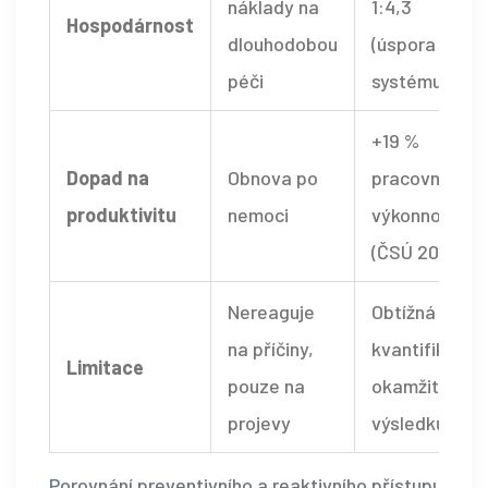
náklady na
1:4,3
Hospodárnost
dlouhodobou
(úspora v
péči
systému)
+19 %
Dopad na
Obnova po
pracovní
produktivitu
nemoci
výkonnosti
(ČSÚ 2022)
Nereaguje
Obtížná
na příčiny,
kvantifikace
Limitace
pouze na
okamžitých
projevy
výsledků
Porovnání preventivního a reaktivního přístupu