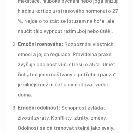
meditace, hluboké dýchání nebo jóga snižují
hladinu kortizolu (stresového hormonu) o 27
%. Nejde o to stát se lotusem na hoře, ale
naučit tělo vypnout režim „boj nebo útěk".
Emoční rovnováha:
Rozpoznání vlastních
emocí a jejich regulace. Pravidelná praxe
zvyšuje odolnost vůči stresu o 35 %. Umět
říct „Teď jsem naštvaný a potřebuji pauzu“
je silnější než mlčet a explodovat večer
doma.
Emoční odolnost:
Schopnost zvládat
životní zvraty. Konflikty, ztráty, změny.
Odolnost se dá trénovat stejně jako svaly.