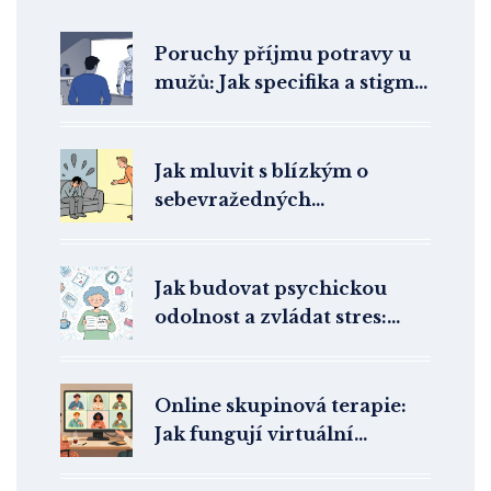
Poruchy příjmu potravy u
mužů: Jak specifika a stigma
brání léčbě
Jak mluvit s blízkým o
sebevražedných
myšlenkách: Ověřená
komunikační doporučení
Jak budovat psychickou
odolnost a zvládat stres:
praktické kroky pro každý
den
Online skupinová terapie:
Jak fungují virtuální
terapeutické skupiny a pro
koho jsou skutečně užitečné