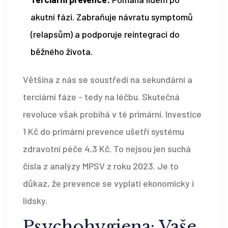
akutní fázi. Zabraňuje návratu symptomů
(relapsům) a podporuje reintegraci do
běžného života.
Většina z nás se soustředí na sekundární a
terciární fáze - tedy na léčbu. Skutečná
revoluce však probíhá v té primární. Investice
1 Kč do primární prevence ušetří systému
zdravotní péče 4,3 Kč. To nejsou jen suchá
čísla z analýzy MPSV z roku 2023. Je to
důkaz, že prevence se vyplatí ekonomicky i
lidsky.
Psychohygiena: Vaše