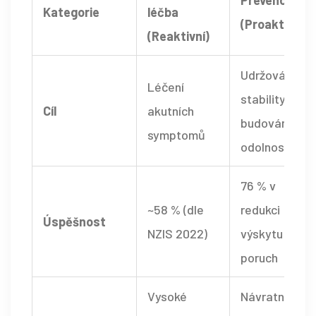
Kategorie
léčba
(Proaktivní)
(Reaktivní)
Udržování
Léčení
stability a
Cíl
akutních
budování
symptomů
odolnosti
76 % v
~58 % (dle
redukci
Úspěšnost
NZIS 2022)
výskytu
poruch
Vysoké
Návratnost