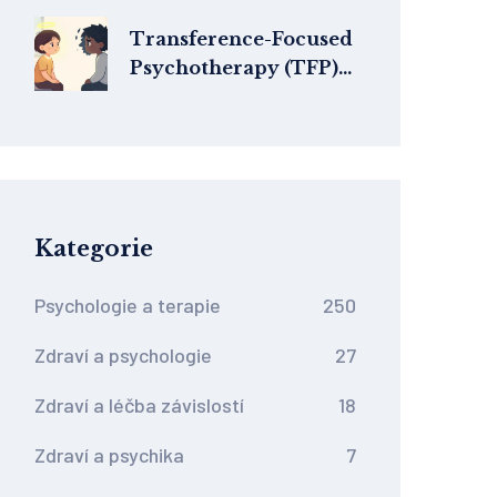
Transference-Focused
Psychotherapy (TFP)
pro hraniční poruchu
osobnosti: jak funguje
a proč je efektivní
Kategorie
Psychologie a terapie
250
Zdraví a psychologie
27
Zdraví a léčba závislostí
18
Zdraví a psychika
7