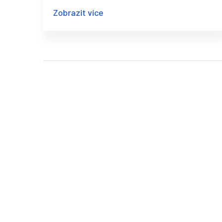
míří český systém podpory.
Zobrazit více