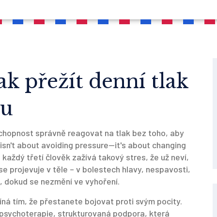
ak přežít denní tlak
ku
chopnost správně reagovat na tlak bez toho, aby
t isn't about avoiding pressure—it's about changing
každý třetí člověk zažívá takový stres, že už neví,
 se projevuje v těle – v bolestech hlavy, nespavosti,
jí, dokud se nezmění ve vyhoření.
íná tím, že přestanete bojovat proti svým pocity
.
psychoterapie
,
strukturovaná podpora, která