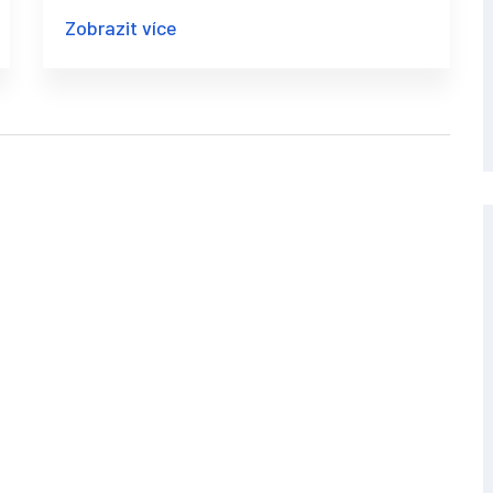
nové kurzy v ČR.
Zobrazit více