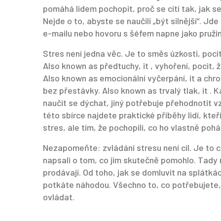
pomáhá lidem pochopit, proč se cítí tak, jak se 
Nejde o to, abyste se naučili „být silnější“. Jd
e-mailu nebo hovoru s šéfem napne jako pružina.
Stres není jedna věc. Je to směs
úzkosti
,
pocit
Also known as
předtuchy
, it
,
vyhoření
,
pocit, 
Also known as
emocionální vyčerpání
, it
a
chro
bez přestávky
. Also known as
trvalý tlak
, it
. K
naučit se dýchat, jiný potřebuje přehodnotit v
této sbírce najdete praktické příběhy lidí, kteří
stres, ale tím, že pochopili, co ho vlastně pohá
Nezapomeňte: zvládání stresu není cíl. Je to cest
napsali o tom, co jim skutečně pomohlo. Tady n
prodávají. Od toho, jak se domluvit na splátkác
potkáte náhodou. Všechno to, co potřebujete, 
ovládat.