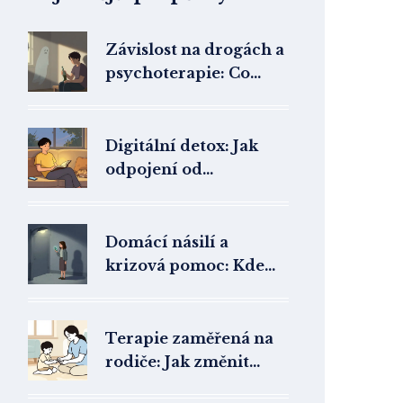
Závislost na drogách a
psychoterapie: Co
skutečně funguje v
adiktologii
Digitální detox: Jak
odpojení od
technologií zlepší vaše
duševní pohodu
Domácí násilí a
krizová pomoc: Kde
najít bezpečné útočiště
v České republice
Terapie zaměřená na
rodiče: Jak změnit
přístup a pomoci dítěti