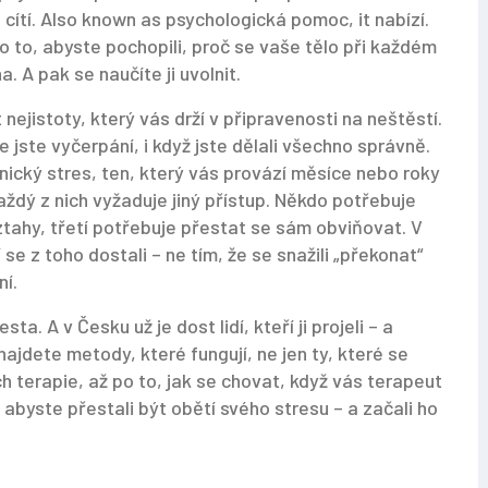
cítí
. Also known as
psychologická pomoc
, it
nabízí.
e o to, abyste pochopili, proč se vaše tělo při každém
 A pak se naučíte ji uvolnit.
 nejistoty, který vás drží v připravenosti na neštěstí
.
že jste vyčerpání, i když jste dělali všechno správně
.
nický stres
,
ten, který vás provází měsíce nebo roky
aždý z nich vyžaduje jiný přístup. Někdo potřebuje
ztahy, třetí potřebuje přestat se sám obviňovat. V
 se z toho dostali – ne tím, že se snažili „překonat“
ní.
a. A v Česku už je dost lidí, kteří ji projeli – a
ajdete metody, které fungují, ne jen ty, které se
h terapie, až po to, jak se chovat, když vás terapeut
abyste přestali být obětí svého stresu – a začali ho