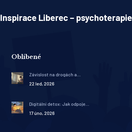
Inspirace Liberec – psychoterapie
Oblíbené
Závislost na drogách a
psychoterapie: Co skutečně
22 led, 2026
funguje v adiktologii
Digitální detox: Jak odpojení
od technologií zlepší vaše
17 úno, 2026
duševní pohodu