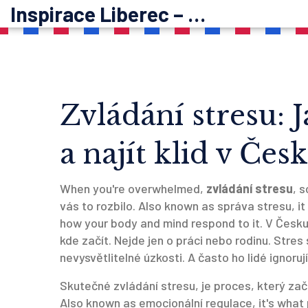
Inspirace Liberec – psychoterapie
Zvládání stresu: J
a najít klid v Čes
When you're overwhelmed,
zvládání stresu
,
s
vás to rozbilo
. Also known as
správa stresu
, i
how your body and mind respond to it.
V Česku 
kde začít. Nejde jen o práci nebo rodinu. Stres
nevysvětlitelné úzkosti. A často ho lidé ignoru
Skutečné
zvládání stresu
,
je proces, který zač
Also known as
emocionální regulace
, it's what