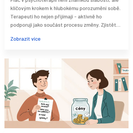
klíčovým krokem k hlubokému porozumění sobě.
Terapeuti ho nejen přijímají - aktivně ho
podporují jako součást procesu změny. Zjistěte,
proč je brečet v ordinaci přirozené a jak vede k
Zobrazit více
trvalým změnám.