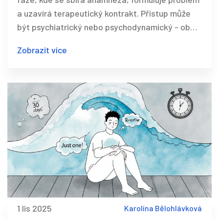
a uzavírá terapeutický kontrakt. Přístup může
být psychiatrický nebo psychodynamický - oba
mají své výhody a limity. Základem je důvěra a
Zobrazit více
společné pochopení problému.
1 lis 2025
Karolína Bělohlávková