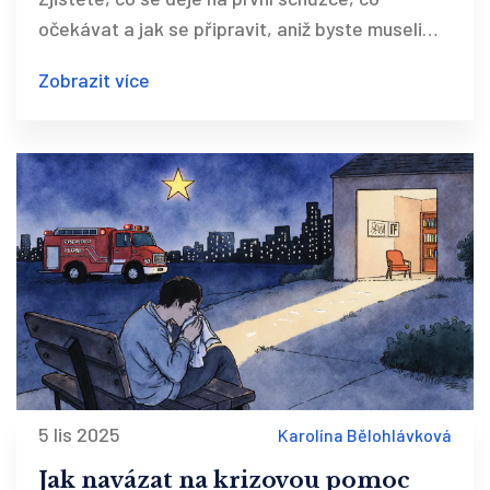
očekávat a jak se připravit, aniž byste museli
mít všechno v hlavě seřazené.
Zobrazit více
5 lis 2025
Karolína Bělohlávková
Jak navázat na krizovou pomoc