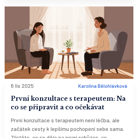
6 lis 2025
Karolína Bělohlávková
První konzultace s terapeutem: Na
co se připravit a co očekávat
První konzultace s terapeutem není léčba, ale
začátek cesty k lepšímu pochopení sebe sama.
Zjistěte, co se děje na první schůzce, co