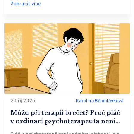
Zobrazit více
26 říj 2025
Karolína Bělohlávková
Můžu při terapii brečet? Proč pláč
v ordinaci psychoterapeuta není
slabost, ale klíč k změně
Pláč v psychoterapii není známkou slabosti, ale