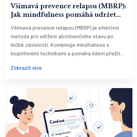
Všímavá prevence relapsu (MBRP):
Jak mindfulness pomáhá udržet
abstinenční stav
Všímavá prevence relapsu (MBRP) je efektivní
metoda pro udržení abstinenčního stavu po
léčbě závislosti. Kombinuje mindfulness s
kognitivními technikami a pomáhá lidem přežít
touhy bez relapsu. V Česku je ještě nedostupná.
Zobrazit více