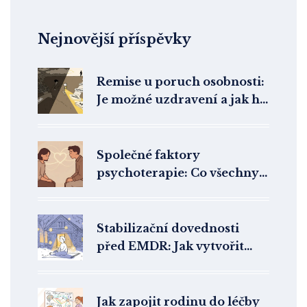
Nejnovější příspěvky
Remise u poruch osobnosti:
Je možné uzdravení a jak ho
poznat
Společné faktory
psychoterapie: Co všechny
přístupy spojuje a proč to
mění výsledky
Stabilizační dovednosti
před EMDR: Jak vytvořit
bezpečné kotvy a vnitřní
zdroje pro terapii trauma
Jak zapojit rodinu do léčby