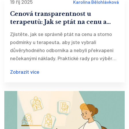
19 říj 2025
Karolína Bělohlávková
Cenová transparentnost u
terapeutů: Jak se ptát na cenu a
storno podmínky
Zjistěte, jak se správně ptát na cenu a storno
podmínky u terapeuta, aby jste vybrali
důvěryhodného odborníka a nebyli překvapeni
nečekanými náklady. Praktické rady pro výběr
terapeuta s transparentní cenovou politikou.
Zobrazit více