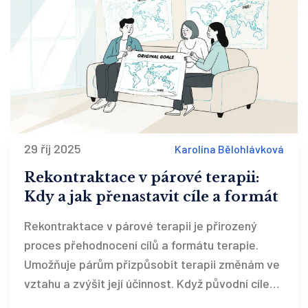
29 říj 2025
Karolína Bělohlávková
Rekontraktace v párové terapii:
Kdy a jak přenastavit cíle a formát
Rekontraktace v párové terapii je přirozený
proces přehodnocení cílů a formátu terapie.
Umožňuje párům přizpůsobit terapii změnám ve
vztahu a zvýšit její účinnost. Když původní cíle
přestanou platit, je čas změnit plán.