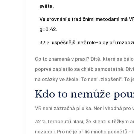
světa.
Ve srovnání s tradičními metodami má VR 
g=0,42.
37 % úspěšnější než role-play při rozpo
Co to znamená v praxi? Dítě, které se bál
poprvé zaplatilo za chléb samostatně. Dív
na otázky ve škole. To není „zlepšení“. To j
Kdo to nemůže použí
VR není zázračná pilulka. Není vhodná pro 
32 % terapeutů hlásí, že klienti s těžkým 
nezapojí. Pro ně je příliš mnoho podnětů - 