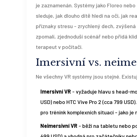
je zaznamenán. Systémy jako Floreo nebo Co
sleduje, jak dlouho dítě hledí na oči, jak r
příznaky stresu - zrychlený dech, zvýšená
zpomalí, zjednoduší scénář nebo přidá klid
terapeut v počítači.
Imersivní vs. neimer
Ne všechny VR systémy jsou stejné. Existuj
Imersivní VR
- vyžaduje hlavu s head-mo
USD) nebo HTC Vive Pro 2 (cca 799 USD). 
pro trénink komplexních situací - jako 
Neimersivní VR
- běží na tabletu nebo poč
499 USD) a vhodná pro začátečníky nebo 