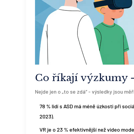
Co říkají výzkumy -
Nejde jen o „to se zdá“ - výsledky jsou měř
78 % lidí s ASD má méně úzkosti při sociál
2023).
VR je o 23 % efektivnější než video mod