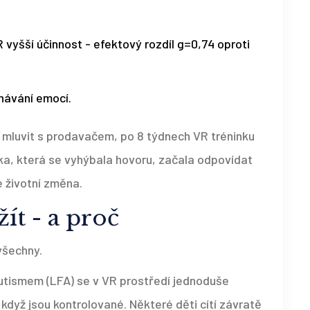
vyšší účinnost - efektový rozdíl g=0,74 oproti
znávání emocí.
o mluvit s prodavačem, po 8 týdnech VR tréninku
ka, která se vyhýbala hovoru, začala odpovídat
e životní změna.
t - a proč
všechny.
autismem (LFA) se v VR prostředí jednoduše
i když jsou kontrolované. Některé děti cítí závratě