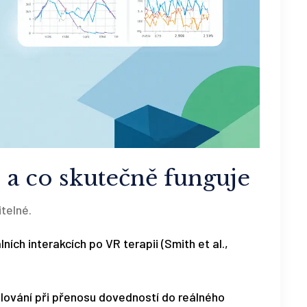
 a co skutečně funguje
itelné.
ních interakcích po VR terapii (Smith et al.,
elování při přenosu dovedností do reálného