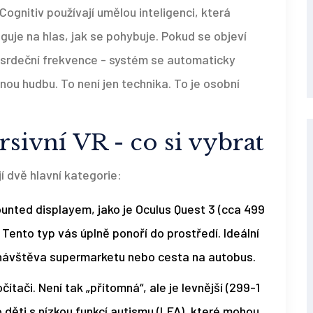
gnitiv používají umělou inteligenci, která
eaguje na hlas, jak se pohybuje. Pokud se objeví
 srdeční frekvence - systém se automaticky
nou hudbu. To není jen technika. To je osobní
sivní VR - co si vybrat
í dvě hlavní kategorie:
unted displayem, jako je Oculus Quest 3 (cca 499
Tento typ vás úplně ponoří do prostředí. Ideální
je návštěva supermarketu nebo cesta na autobus.
ítači. Není tak „přítomná“, ale je levnější (299-1
děti s nízkou funkcí autismu (LFA), které mohou