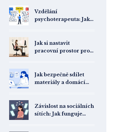
Vzdělání
psychoterapeuta: Jak
poznat
kvalifikovaného
odborníka v ČR
Jak si nastavit
pracovní prostor pro
online terapii:
Ergonomie a
soukromí
Jak bezpečně sdílet
materiály a domácí
úkoly v online terapii:
Praktický průvodce
pro terapeuty
Závislost na sociálních
sítích: Jak funguje
terapie digitální
závislosti v ČR