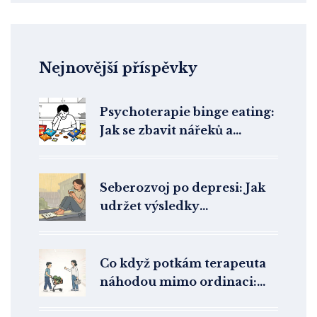
Nejnovější příspěvky
Psychoterapie binge eating:
Jak se zbavit nářeků a
poretřít přejídání
Seberozvoj po depresi: Jak
udržet výsledky
psychoterapie dlouhodobě
Co když potkám terapeuta
náhodou mimo ordinaci:
Jak se chovat a proč to