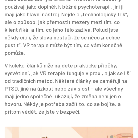
používají jako doplněk k běžné psychoterapii, jiní ji
mají jako hlavní nástroj. Nejde o „technologický trik“,
ale o způsob, jak přemostit mezery mezi tím, co
klient říká, a tím, co jeho tělo zažívá. Pokud jste
někdy cítili, že slova nestačí, že se něco „nechce
pustit“, VR terapie může být tím, co vám konečně
pomůže.
V kolekci článků níže najdete praktické příběhy,
vysvětlení, jak VR terapie funguje v praxi, a jak se liší
od tradičních metod. Některé články se zaměřují na
PTSD, jiné na úzkost nebo závislost – ale všechny
mají jedno společné: ukazují, že změna není jen o
hovoru. Někdy je potřeba zažít to, co se bojíte, a
přitom vědět, že jste v bezpečí.