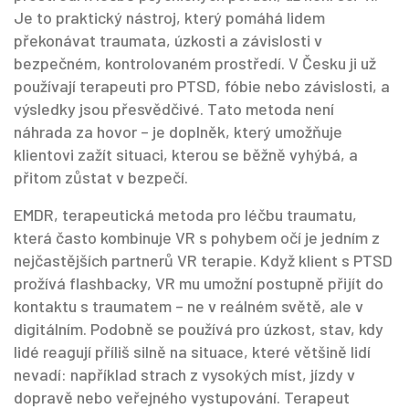
Je to praktický nástroj, který pomáhá lidem
překonávat traumata, úzkosti a závislosti v
bezpečném, kontrolovaném prostředí. V Česku ji už
používají terapeuti pro PTSD, fóbie nebo závislosti, a
výsledky jsou přesvědčivé. Tato metoda není
náhrada za hovor – je doplněk, který umožňuje
klientovi zažít situaci, kterou se běžně vyhýbá, a
přitom zůstat v bezpečí.
EMDR
,
terapeutická metoda pro léčbu traumatu,
která často kombinuje VR s pohybem očí
je jedním z
nejčastějších partnerů VR terapie. Když klient s PTSD
prožívá flashbacky, VR mu umožní postupně přijít do
kontaktu s traumatem – ne v reálném světě, ale v
digitálním. Podobně se používá pro
úzkost
,
stav, kdy
lidé reagují příliš silně na situace, které většině lidí
nevadí
: například strach z vysokých míst, jízdy v
dopravě nebo veřejného vystupování. Terapeut