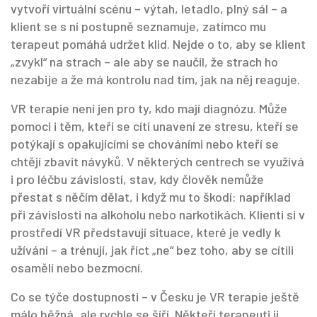
vytvoří virtuální scénu – výtah, letadlo, plný sál – a
klient se s ní postupně seznamuje, zatímco mu
terapeut pomáhá udržet klid. Nejde o to, aby se klient
„zvykl“ na strach – ale aby se naučil, že strach ho
nezabije a že má kontrolu nad tím, jak na něj reaguje.
VR terapie není jen pro ty, kdo mají diagnózu. Může
pomoci i těm, kteří se cítí unavení ze stresu, kteří se
potýkají s opakujícími se chováními nebo kteří se
chtějí zbavit návyků. V některých centrech se využívá
i pro léčbu
závislostí
,
stav, kdy člověk nemůže
přestat s něčím dělat, i když mu to škodí
: například
při závislosti na alkoholu nebo narkotikách. Klienti si v
prostředí VR představují situace, které je vedly k
užívání – a trénují, jak říct „ne“ bez toho, aby se cítili
osamělí nebo bezmocní.
Co se týče dostupnosti – v Česku je VR terapie ještě
málo běžná, ale rychle se šíří. Někteří terapeuti ji