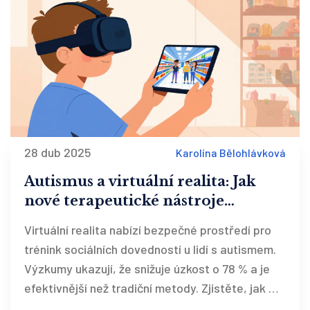
28 dub 2025
Karolína Bělohlávková
Autismus a virtuální realita: Jak
nové terapeutické nástroje
pomáhají lidem s ASD
Virtuální realita nabízí bezpečné prostředí pro
trénink sociálních dovedností u lidí s autismem.
Výzkumy ukazují, že snižuje úzkost o 78 % a je
efektivnější než tradiční metody. Zjistěte, jak VR
funguje, kdo ji může použít a kde najít podporu.