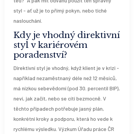
teď?“ A pak mít odvahu použít ten správný
styl - ať už je to přímý pokyn, nebo tiché
naslouchání.
Kdy je vhodný direktivní
styl v kariérovém
poradenství?
Direktivní styl je vhodný, když klient je v krizi -
například nezaměstnaný déle než 12 měsíců,
má nízkou sebevědomí (pod 30. percentil BIP),
neví, jak začít, nebo se cítí bezmocně. V
těchto případech potřebuje jasný plán,
konkrétní kroky a podporu, která ho vede k
rychlému výsledku. Výzkum Úřadu práce ČR