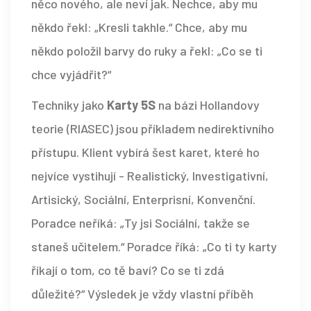
něco nového, ale neví jak. Nechce, aby mu
někdo řekl: „Kresli takhle.“ Chce, aby mu
někdo položil barvy do ruky a řekl: „Co se ti
chce vyjádřit?“
Techniky jako
Karty 5S
na bázi Hollandovy
teorie (RIASEC) jsou příkladem nedirektivního
přístupu. Klient vybírá šest karet, které ho
nejvíce vystihují - Realistický, Investigativní,
Artisický, Sociální, Enterprisní, Konvenční.
Poradce neříká: „Ty jsi Sociální, takže se
staneš učitelem.“ Poradce říká: „Co ti ty karty
říkají o tom, co tě baví? Co se ti zdá
důležité?“ Výsledek je vždy vlastní příběh