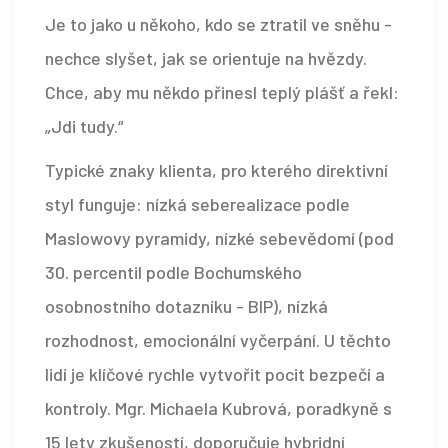
Je to jako u někoho, kdo se ztratil ve sněhu -
nechce slyšet, jak se orientuje na hvězdy.
Chce, aby mu někdo přinesl teplý plášť a řekl:
„Jdi tudy.“
Typické znaky klienta, pro kterého direktivní
styl funguje: nízká seberealizace podle
Maslowovy pyramidy, nízké sebevědomí (pod
30. percentil podle Bochumského
osobnostního dotazníku - BIP), nízká
rozhodnost, emocionální vyčerpání. U těchto
lidí je klíčové rychle vytvořit pocit bezpečí a
kontroly. Mgr. Michaela Kubrová, poradkyně s
15 lety zkušeností, doporučuje hybridní