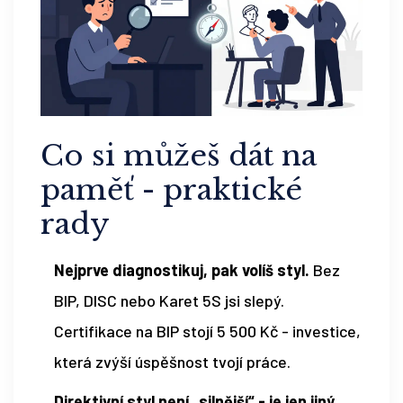
Co si můžeš dát na
paměť - praktické
rady
Nejprve diagnostikuj, pak volíš styl.
Bez
BIP, DISC nebo Karet 5S jsi slepý.
Certifikace na BIP stojí 5 500 Kč - investice,
která zvýší úspěšnost tvojí práce.
Direktivní styl není „silnější“ - je jen jiný.