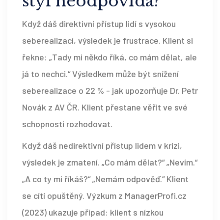
styl neodpovídá?
Když dáš direktivní přístup lidí s vysokou
seberealizací, výsledek je frustrace. Klient si
řekne: „Tady mi někdo říká, co mám dělat, ale
já to nechci.“ Výsledkem může být snížení
seberealizace o 22 % - jak upozorňuje Dr. Petr
Novák z AV ČR. Klient přestane věřit ve své
schopnosti rozhodovat.
Když dáš nedirektivní přístup lidem v krizi,
výsledek je zmatení. „Co mám dělat?“ „Nevím.“
„A co ty mi říkáš?“ „Nemám odpověď.“ Klient
se cítí opuštěný. Výzkum z ManagerProfi.cz
(2023) ukazuje případ: klient s nízkou