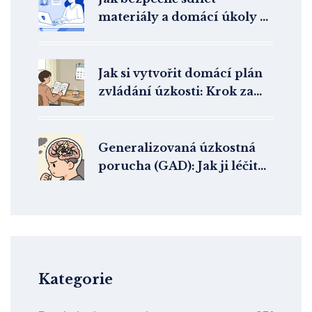
materiály a domácí úkoly v
online terapii: Praktický
průvodce pro terapeuty
Jak si vytvořit domácí plán
zvládání úzkosti: Krok za
krokem s nástroji terapie
Generalizovaná úzkostná
porucha (GAD): Jak ji léčit
psychoterapií
Kategorie