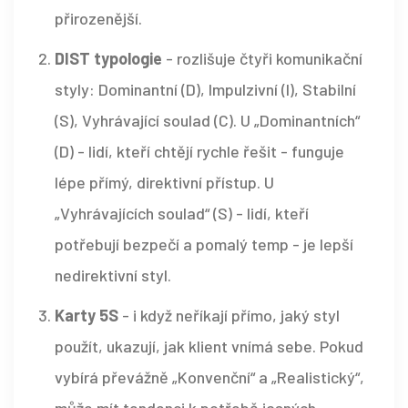
přirozenější.
DIST typologie
- rozlišuje čtyři komunikační
styly: Dominantní (D), Impulzivní (I), Stabilní
(S), Vyhrávající soulad (C). U „Dominantních“
(D) - lidí, kteří chtějí rychle řešit - funguje
lépe přímý, direktivní přístup. U
„Vyhrávajících soulad“ (S) - lidí, kteří
potřebují bezpečí a pomalý temp - je lepší
nedirektivní styl.
Karty 5S
- i když neříkají přímo, jaký styl
použít, ukazují, jak klient vnímá sebe. Pokud
vybírá převážně „Konvenční“ a „Realistický“,
může mít tendenci k potřebě jasných