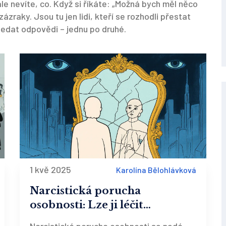
 ale nevíte, co. Když si říkáte: „Možná bych měl něco
zraky. Jsou tu jen lidi, kteří se rozhodli přestat
hledat odpovědi – jednu po druhé.
1 kvě 2025
Karolína Bělohlávková
Narcistická porucha
osobnosti: Lze ji léčit
psychoterapií a jak