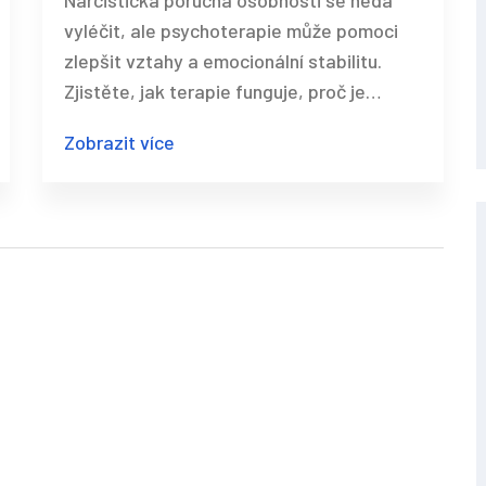
Narcistická porucha osobnosti se nedá
vyléčit, ale psychoterapie může pomoci
zlepšit vztahy a emocionální stabilitu.
Zjistěte, jak terapie funguje, proč je
obtížná a jaké jsou šance na úspěch.
Zobrazit více