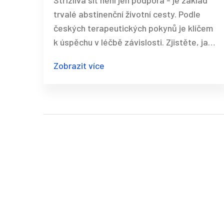
Střízlivá síť není jen podpora - je základ
terapeutických doporučení
trvalé abstinenční životní cesty. Podle
českých terapeutických pokynů je klíčem
k úspěchu v léčbě závislosti. Zjistěte, jak ji
postavit krok za krokem.
Zobrazit více