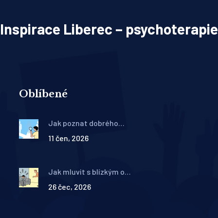
Inspirace Liberec – psychoterapie
Oblíbené
Jak poznat dobrého
terapeuta: 15 klíčových
11 čen, 2026
znaků kvalitního odborníka
Jak mluvit s blízkým o
sebevražedných
26 čec, 2026
myšlenkách: Ověřená
komunikační doporučení