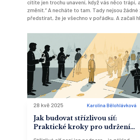
cítíte jen trochu unavení, když vás něco trápí,
změnit.“ A necháte to tam. Tady nejsou žádné zá
předstírat, že je všechno v pořádku. A začali 
28 kvě 2025
Karolína Bělohlávková
Jak budovat střízlivou síť:
Praktické kroky pro udržení
abstinence podle českých