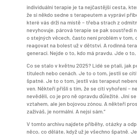
individuální terapie
je ta nejčastější cesta, kter
že si někdo sedne s terapeutem a vypráví příbě
které vás drží na místě – třeba strach z odmít
nevyhovuje.
párová terapie
se pak soustředí n
o stejných věcech, často není problém v tom, co ř
reagovat na bolest už v dětství. A
rodinná ter
generaci. Nejde o to, kdo má pravdu. Jde o to, 
Co se stalo v květnu 2025? Lidé se ptali, jak p
titulech nebo cenách. Je to o tom, jestli se c
špatné. Je to o tom, jestli vás terapeut neber
ven. Někteří přišli s tím, že se cítí vyhoření – n
nevěděli, co je pro ně opravdu důležité. Jiní se
vztahem, ale jen bojovou zónou. A někteří pros
zažíváš, je normální. A nejsi sám.“
V tomto archivu najdete příběhy, otázky a odp
něco, co děláte, když už je všechno špatně. Je