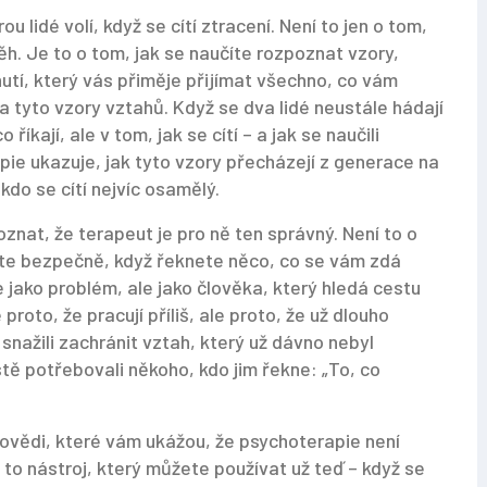
ou lidé volí, když se cítí ztracení. Není to jen o tom,
h. Je to o tom, jak se naučíte rozpoznat vzory,
nutí, který vás přiměje přijímat všechno, co vám
a tyto vzory vztahů. Když se dva lidé neustále hádají
íkají, ale v tom, jak se cítí – a jak se naučili
apie
ukazuje, jak tyto vzory přecházejí z generace na
kdo se cítí nejvíc osamělý.
oznat, že terapeut je pro ně ten správný. Není to o
ítíte bezpečně, když řeknete něco, co se vám zdá
e jako problém, ale jako člověka, který hledá cestu
e proto, že pracují příliš, ale proto, že už dlouho
 snažili zachránit vztah, který už dávno nebyl
tě potřebovali někoho, kdo jim řekne: „To, co
ovědi, které vám ukážou, že psychoterapie není
 to nástroj, který můžete používat už teď – když se