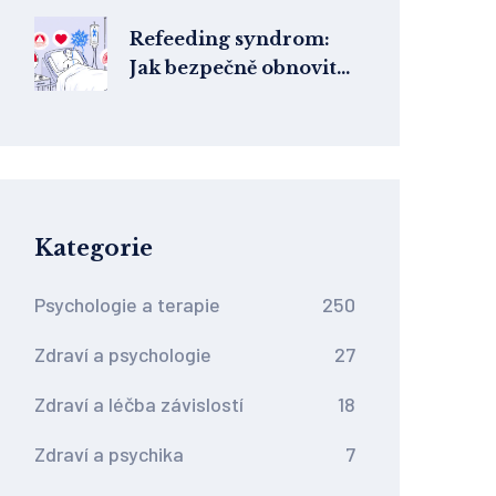
Refeeding syndrom:
Jak bezpečně obnovit
výživu a předejít
smrtelným
komplikacím
Kategorie
Psychologie a terapie
250
Zdraví a psychologie
27
Zdraví a léčba závislostí
18
Zdraví a psychika
7