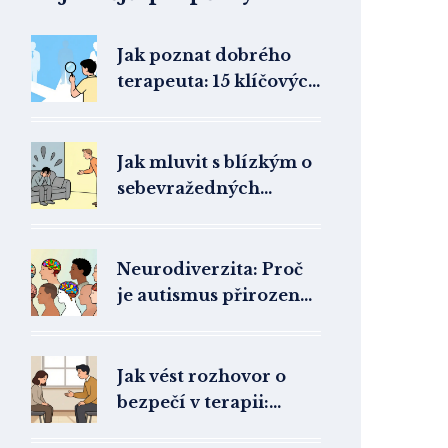
Jak poznat dobrého
terapeuta: 15 klíčových
znaků kvalitního
odborníka
Jak mluvit s blízkým o
sebevražedných
myšlenkách: Ověřená
komunikační
doporučení
Neurodiverzita: Proč
je autismus přirozená
odlišnost, ne porucha
Jak vést rozhovor o
bezpečí v terapii:
Dohody a závazky