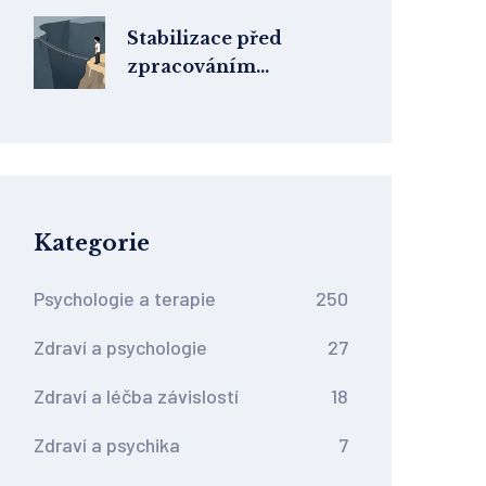
abstinence podle
českých
Stabilizace před
terapeutických
zpracováním
doporučení
traumatu: Proč je
fázový přístup
nezbytný
Kategorie
Psychologie a terapie
250
Zdraví a psychologie
27
Zdraví a léčba závislostí
18
Zdraví a psychika
7