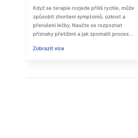
stabilizovat proces
Když se terapie rozjede příliš rychle, může
způsobit zhoršení symptomů, úzkost a
přerušení léčby. Naučte se rozpoznat
příznaky přetížení a jak zpomalit proces,
aby terapie opravdu pomohla.
Zobrazit více