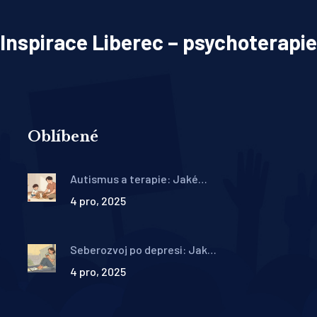
Inspirace Liberec – psychoterapie
Oblíbené
Autismus a terapie: Jaké
intervence pomáhají dětem
4 pro, 2025
s PAS v ČR?
Seberozvoj po depresi: Jak
udržet výsledky
4 pro, 2025
psychoterapie dlouhodobě