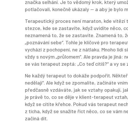
značka selhání. Je to vědomý krok, který umožň
potlačovali, konečně ukázaly — a aby je bylo 
Terapeutický proces není maraton, kde vítězí t
stezce, kde se zastavíte, když uvidíte něco, c
neznamená to, že se zastavíte. Znamená to, že
„poznávání sebe“. Tohle je klíčové pro
terapeu
vychází z pochopení, ne z nátlaku
. Mnoho lidí 
vždy s novým „průlomem“. Ale pravda je jiná: n
se vás terapeut zeptá: „Co teď cítíš?“ a vy se z
Ne každý terapeut to dokáže podpořit. Někteří m
nedělají“. Ale když se zpomalíte, začínáte vním
předčasně vzdáváte, jak se vztahy opakují, jak
je právě to, co se děje v
klient-terapeut vztah
když se cítíte křehce
. Pokud vás terapeut nech
z ticha, když se snažíte říct něco, co se vám 
začíná dít.