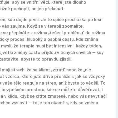
uje, aby se vnitřní věci, které jste dlouho
možné pochopit, ne jen překonat.
en, kdo dojde první. Je to spíše procházka po lesní
o vás zaujme. Když se v terapii zpomalíte,
 se přepínáte z režimu „řešení problému“ do režimu
tický proces
,
hluboký a osobní cestu, kde změna
si myslí, že terapie musí být intenzivní, každý týden,
ejvětší změny často přijdou v tichých chvílích — kdy
astavíte, abyste to opravdu zjistili.
ají strach, že se klient „ztratí“ nebo že „nic
at vzorce, které jste dříve přehlíželi: jak se vždycky
 vaše tělo reaguje na stres, aniž byste to věděli. To
,
bezpečném prostoru, kde se můžete důvěřovat, i
á v klidu, když se cítíte zmateně, nebo vás nevytlačí
nechce vyslovit — to je ten okamžik, kdy se změna