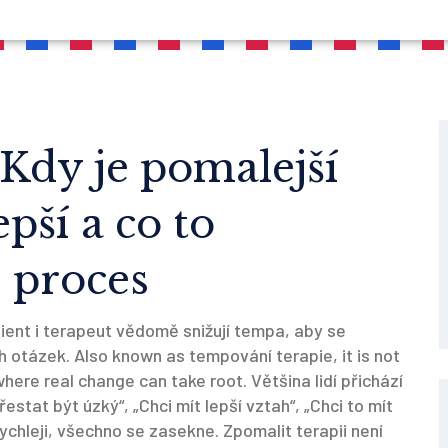
 Kdy je pomalejší
pší a co to
 proces
lient i terapeut vědomě snižují tempa, aby se
ch otázek
. Also known as
tempování terapie
, it is not
where real change can take root.
Většina lidí přichází
estat být úzký“, „Chci mít lepší vztah“, „Chci to mít
rychleji, všechno se zasekne. Zpomalit terapii není