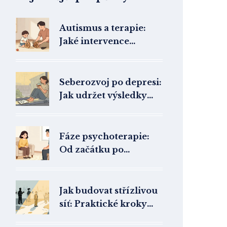
Autismus a terapie:
Jaké intervence
pomáhají dětem s PAS
v ČR?
Seberozvoj po depresi:
Jak udržet výsledky
psychoterapie
dlouhodobě
Fáze psychoterapie:
Od začátku po
ukončení léčby krok
za krokem
Jak budovat střízlivou
síť: Praktické kroky
pro udržení