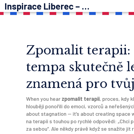
Inspirace Liberec – psychoterapie
Zpomalit terapii:
tempa skutečně le
znamená pro tvůj
When you hear
zpomalit terapii
,
proces, kdy k
hlouběji ponořili do emocí, vzorců a neřešený
about stagnation — it’s about creating space 
na terapii s touhou po rychlé odpovědi: „Chci př
za sebou“. Ale někdy právě když se snažíte jít 